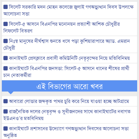
সিলেট সরকারি মদন মোহন কলেজে জুলাই গণঅভ্যুত্থান দিবস উপলক্ষে
আলোচনা সভা
সিলেট-৫ আসনে বিএনপির মনোনয়ন প্রত্যাশী আশিক চৌধুরীর
লিফলেট বিতরণ
নিঃস্ব মানুষের দীর্ঘশ্বাস শুনতে ধসে পড়া কুশিয়ারাপারে অ্যাড. এমরান
চৌধুরী
কানাইঘাট প্রেসক্লাবে প্রবাসী কমিউনিটি নেতৃবৃন্দের নিয়ে মতিবিনিময়
কানাইঘাটে বিএনপির জনসভা: সিলেট-৫ আসনে ধানের শীষের প্রার্থী
চান নেতাকর্মীরা
এই বিভাগের আরো খবর
আবারো লোভার জব্দকৃত পাথর চুরি করে নিয়ে যাওয়া হচ্ছে আটগ্রামে
রাজনৈতিক দলের নেতৃবৃন্দ ও সুধীজনদের সাথে কানাইঘাটের নবাগত
ইউএনও’র মতবিনিময়
কানাইঘাটে প্রশাসনের উদ্যোগে গণঅভ্যুত্থান দিবসের আলোচনা সভা
অনুষ্ঠিত