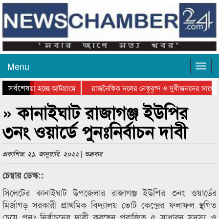
Menu
সর্বশেষ
িয়ে যাওয়া হচ্ছে আটগ্রামে
রাজনৈতিক দলের নেতৃবৃন্দ ও সুধীজনদের সাথে 
িযোগিতার পুরস্কার বিতরণ সম্পন্ন
সিলেটে বাংলাদেশ গ্রুপ থিয়েটার ফেডারেশানের বি
» কানাইঘাট রাজাগঞ্জ ইউপির
৩নং ওয়ার্ডে পুনঃনির্বাচন দাবী
প্রকাশিত: ২১. জানুয়ারি. ২০২২ | শুক্রবার
চেম্বার ডেস্ক::
সিলেটের কানাইঘাট উপজেলার রাজাগঞ্জ ইউপির ৩নং ওয়ার্ডের
মির্জাগড় সরকারী প্রাথমিক বিদ্যালয় ভোট কেন্দ্রের ফলাফল স্থগিত
চেয়ে পুনঃ নির্বাচনের দাবী করছেন পরাজিত ৫ সাধারন সদস্য ও