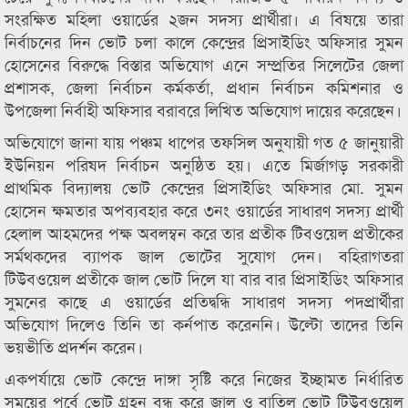
সংরক্ষিত মহিলা ওয়ার্ডের ২জন সদস্য প্রার্থীরা। এ বিষয়ে তারা
নির্বাচনের দিন ভোট চলা কালে কেন্দ্রের প্রিসাইডিং অফিসার সুমন
হোসেনের বিরুদ্ধে বিস্তার অভিযোগ এনে সম্প্রতির সিলেটের জেলা
প্রশাসক, জেলা নির্বাচন কর্মকর্তা, প্রধান নির্বাচন কমিশনার ও
উপজেলা নির্বাহী অফিসার বরাবরে লিখিত অভিযোগ দায়ের করেছেন।
অভিযোগে জানা যায় পঞ্চম ধাপের তফসিল অনুযায়ী গত ৫ জানুয়ারী
ইউনিয়ন পরিষদ নির্বাচন অনুষ্ঠিত হয়। এতে মির্জাগড় সরকারী
প্রাথমিক বিদ্যালয় ভোট কেন্দ্রের প্রিসাইডিং অফিসার মো. সুমন
হোসেন ক্ষমতার অপব্যবহার করে ৩নং ওয়ার্ডের সাধারণ সদস্য প্রার্থী
হেলাল আহমদের পক্ষ অবলম্বন করে তার প্রতীক টিবওয়েল প্রতীকের
সর্মথকদের ব্যাপক জাল ভোটের সুযোগ দেন। বহিরাগতরা
টিউবওয়েল প্রতীকে জাল ভোট দিলে যা বার বার প্রিসাইডিং অফিসার
সুমনের কাছে এ ওয়ার্ডের প্রতিদ্বন্ধি সাধারণ সদস্য পদপ্রার্থীরা
অভিযোগ দিলেও তিনি তা কর্নপাত করেননি। উল্টো তাদের তিনি
ভয়ভীতি প্রদর্শন করেন।
একপর্যায়ে ভোট কেন্দ্রে দাঙ্গা সৃষ্টি করে নিজের ইচ্ছামত নির্ধারিত
সময়ের পূর্বে ভোট গ্রহন বন্ধ করে জাল ও বাতিল ভোট টিউবওয়েল