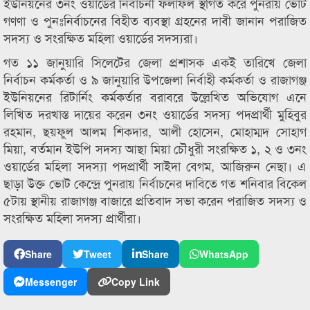
ইউনিয়নের ৩নং ওয়ার্ডের নির্বাচনী ফলাফল স্থগিত করে পুনরায় ভোট
গণণা ও পুনঃনির্বাচনের বিহীত ব্যবস্থা গ্রহনের দাবী জানান পরাজিত
সদস্য ও সংরক্ষিত মহিলা ওয়ার্ডের সদস্যরা।
গত ১১ জানুয়ারি সিলেটের জেলা প্রশাসক একই তারিখে জেলা
নির্বাচন কর্মকর্তা ও ৯ জানুয়ারি উপজেলা নির্বাহী কর্মকর্তা ও রাজাগঞ্জ
ইউনিয়নের রিটার্নিং কর্মকর্তার বরাবরে উল্লেখিত অভিযোগ এনে
লিখিত দরখাস্ত দায়ের করেন ৩নং ওয়ার্ডের সদস্য পদপ্রার্থী মুহিবুর
রহমান, ছয়ফুল আলম শিকদার, আলী হোসেন, মোহাম্মদ সোহাগ
মিয়া, বর্তমান ইউপি সদস্য আছা মিয়া চৌধুরী সংরক্ষিত ১, ২ ও ৩নং
ওয়ার্ডের মহিলা সদস্যা পদপ্রার্থী সাইদা বেগম, আজিরুন নেছা। এ
ছাড়া উক্ত ভোট কেন্দ্রে পুনরায় নির্বাচনের দাবিতে গত শনিবার বিকেল
৫টায় স্থানীয় রাজাগঞ্জ বাজারে প্রতিবাদ সভা করেন পরাজিত সদস্য ও
সংরক্ষিত মহিলা সদস্য প্রার্থীরা।
Share
Tweet
Share
WhatsApp
Messenger
Copy Link