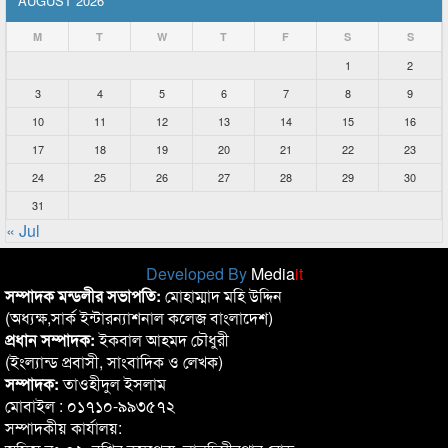
AUGUST 2026
M
T
W
T
F
S
S
1
2
3
4
5
6
7
8
9
10
11
12
13
14
15
16
17
18
19
20
21
22
23
24
25
26
27
28
29
30
31
« Jul
Developed By
Media
it
সম্পাদক মন্ডলীর সভাপতি:
মোহাম্মাদ মহি উদ্দিন
(অধ্যক্ষ,সার্ক ইন্টারন্যাশনাল কলেজ বাংলাদেশ)
প্রধান সম্পাদক:
ইকবাল আহমদ চৌধুরী
(ইংল্যান্ড প্রবাসী, সাংবাদিক ও লেখক)
সম্পাদক:
তাওহীদুল ইসলাম
মোবাইল : ০১৭১০-৯৯৩৫৭২
সম্পাদকীয় কার্যালয়: