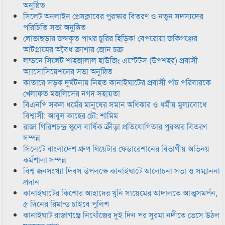
অনুষ্ঠিত
সিলেট অনলাইন প্রেসক্লাবের পুরস্কার বিতরণ ও নতুন সদস্যদের
পরিচিতি সভা অনুষ্ঠিত
লোভাছড়ার জব্দকৃত পাথর চুরির হিড়িক! বেপরোয়া জকিগঞ্জের
আটগ্রামের অবৈধ ক্রাশার জোন চক্র
লন্ডনে সিলেট শাহজালাল হাউজিং এস্টেটস (উপশহর) প্রবাসী
অ্যাসোসিয়েশনের সভা অনুষ্ঠিত
কাতারে সড়ক দুর্ঘটনায় নিহত কানাইঘাটের প্রবাসী পাঁচ পরিবারকে
খেলাফত মজলিসের নগদ সহায়তা
বিএনপি সকল ধর্মের মানুষের সমান অধিকার ও ধর্মীয় মুল্যবোধে
বিশ্বাসী: আবুল কাহের চৌ: শামিম
রাজা গিরিশচন্দ্র স্কুলে বার্ষিক ক্রীড়া প্রতিযোগিতার পুরস্কার বিতরণ
সম্পন্ন
সিলেটে বাংলাদেশ গ্রুপ থিয়েটার ফেডারেশানের বিভাগীয় অভিনয়
কর্মশালা সম্পন্ন
বিশ্ব জনসংখ্যা দিবস উপলক্ষে কানাইঘাটে আলোচনা সভা ও সম্মাননা
প্রদান
কানাইঘাটের কিশোর আহাদের খুনি সায়েমের আদালতে আত্মসমর্পন,
৫ দিনের রিমান্ড চাইবে পুলিশ
কানাইঘাট রাজাগঞ্জে নিখোঁজের দুই দিন পর সুরমা নদীতে ভেসে উঠল