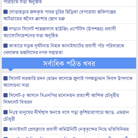
পরিচিতি সভা অনুষ্ঠিত
লোভাছড়ার জব্দকৃত পাথর চুরির হিড়িক! বেপরোয়া জকিগঞ্জের
আটগ্রামের অবৈধ ক্রাশার জোন চক্র
লন্ডনে সিলেট শাহজালাল হাউজিং এস্টেটস (উপশহর) প্রবাসী
অ্যাসোসিয়েশনের সভা অনুষ্ঠিত
কাতারে সড়ক দুর্ঘটনায় নিহত কানাইঘাটের প্রবাসী পাঁচ পরিবারকে
খেলাফত মজলিসের নগদ সহায়তা
সর্বাধিক পঠিত খবর
সিলেট সরকারি মদন মোহন কলেজে জুলাই গণঅভ্যুত্থান দিবস উপলক্ষে
আলোচনা সভা
সিলেট-৫ আসনে বিএনপির মনোনয়ন প্রত্যাশী আশিক চৌধুরীর
লিফলেট বিতরণ
নিঃস্ব মানুষের দীর্ঘশ্বাস শুনতে ধসে পড়া কুশিয়ারাপারে অ্যাড. এমরান
চৌধুরী
কানাইঘাট প্রেসক্লাবে প্রবাসী কমিউনিটি নেতৃবৃন্দের নিয়ে মতিবিনিময়