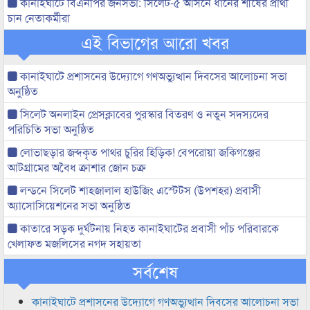
কানাইঘাটে বিএনপির জনসভা: সিলেট-৫ আসনে ধানের শীষের প্রার্থী
চান নেতাকর্মীরা
এই বিভাগের আরো খবর
কানাইঘাটে প্রশাসনের উদ্যোগে গণঅভ্যুত্থান দিবসের আলোচনা সভা
অনুষ্ঠিত
সিলেট অনলাইন প্রেসক্লাবের পুরস্কার বিতরণ ও নতুন সদস্যদের
পরিচিতি সভা অনুষ্ঠিত
লোভাছড়ার জব্দকৃত পাথর চুরির হিড়িক! বেপরোয়া জকিগঞ্জের
আটগ্রামের অবৈধ ক্রাশার জোন চক্র
লন্ডনে সিলেট শাহজালাল হাউজিং এস্টেটস (উপশহর) প্রবাসী
অ্যাসোসিয়েশনের সভা অনুষ্ঠিত
কাতারে সড়ক দুর্ঘটনায় নিহত কানাইঘাটের প্রবাসী পাঁচ পরিবারকে
খেলাফত মজলিসের নগদ সহায়তা
সর্বশেষ
কানাইঘাটে প্রশাসনের উদ্যোগে গণঅভ্যুত্থান দিবসের আলোচনা সভা