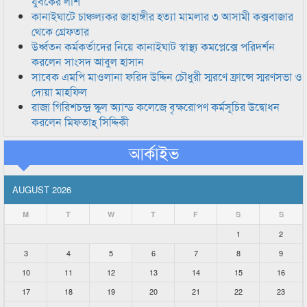
যুবকের লাশ
কানাইঘাটে চাঞ্চল্যকর জাহাঙ্গীর হত্যা মামলার ৩ আসামী কক্সবাজার
থেকে গ্রেফতার
উর্ধ্বতন কর্মকর্তাদের নিয়ে কানাইঘাট স্বাস্থ্য কমপ্লেক্সে পরিদর্শন
করলেন সাংসদ আবুল হাসান
সাবেক এমপি মাওলানা ফরিদ উদ্দিন চৌধুরী স্মরণে ফ্রান্সে স্মরণসভা ও
দোয়া মাহফিল
রাজা গিরিশচন্দ্র স্কুল অ্যান্ড কলেজে বৃক্ষরোপণ কর্মসূচির উদ্বোধন
করলেন মিফতাহ্ সিদ্দিকী
আর্কাইভ
AUGUST 2026
M
T
W
T
F
S
S
1
2
3
4
5
6
7
8
9
10
11
12
13
14
15
16
17
18
19
20
21
22
23