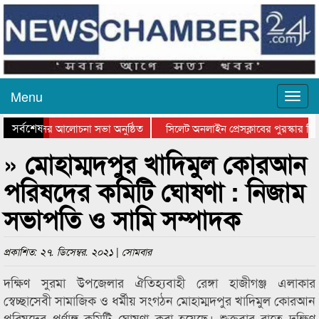
Menu
সর্বশেষ
ত্থান দিবসের আলোচনা সভা অনুষ্ঠিত
সিলেট অনলাইন প্রেসক্লাবের পুরস্কার বিত
ে আলোচনা সভা ও সম্মাননা প্রদান
কানাইঘাটের কিশোর আহাদের খুনি সায়েমের 
» মোহাম্মদপুর খাদিমুল কোরআন
পরিষদের কমিটি ঘোষণা : নিজাম
সভাপতি ও সামি সম্পাদক
প্রকাশিত: ২৭. ডিসেম্বর. ২০২১ | সোমবার
দক্ষিণ সুরমা উপজেলার ঐতিহ্যবাহী রেঙ্গা হাজীগঞ্জ এলাকার
স্বেচ্ছাসেবী সামাজিক ও ধর্মীয় সংগঠন মোহাম্মদপুর খাদিমুল কোরআন
পরিষদের পূর্ণাঙ্গ কমিটি ঘোষণা করা হয়েছে। শুক্রবার রাতে দক্ষিণ