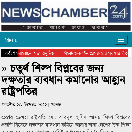
Menu
সর্বশেষ
ন দিবসের আলোচনা সভা অনুষ্ঠিত
সিলেট অনলাইন প্রেসক্লাবের পুরস্কার বিতরণ ও
োচনা সভা ও সম্মাননা প্রদান
কানাইঘাটের কিশোর আহাদের খুনি সায়েমের আদা
» চতুর্থ শিল্প বিপ্লবের জন্য
দক্ষতার ব্যবধান কমানোর আহ্বান
রাষ্ট্রপতির
প্রকাশিত: ১০. ডিসেম্বর. ২০২১ | শুক্রবার
রাষ্ট্রপতি মো. আবদুল হামিদ আসন্ন শিল্প বিপ্লবের
চেম্বার ডেস্ক::
প্রস্তুতি হিসেবে দক্ষতার ব্যবধান কমিয়ে আনার জন্য দেশের উচ্চ শিক্ষা
ব্যবস্থা নতুন করে সাজাতে সংশ্লিষ্ট কর্তৃপক্ষকে নির্দেশ দিয়েছেন।