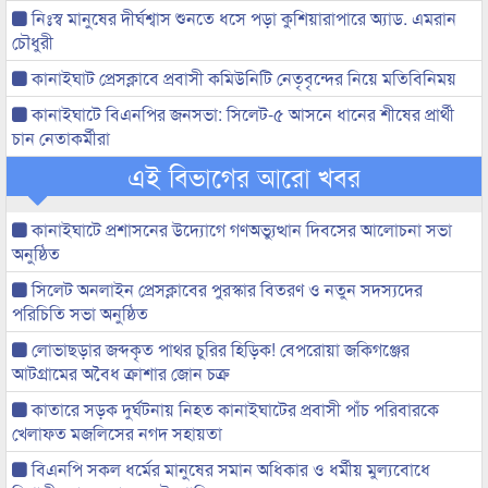
নিঃস্ব মানুষের দীর্ঘশ্বাস শুনতে ধসে পড়া কুশিয়ারাপারে অ্যাড. এমরান
চৌধুরী
কানাইঘাট প্রেসক্লাবে প্রবাসী কমিউনিটি নেতৃবৃন্দের নিয়ে মতিবিনিময়
কানাইঘাটে বিএনপির জনসভা: সিলেট-৫ আসনে ধানের শীষের প্রার্থী
চান নেতাকর্মীরা
এই বিভাগের আরো খবর
কানাইঘাটে প্রশাসনের উদ্যোগে গণঅভ্যুত্থান দিবসের আলোচনা সভা
অনুষ্ঠিত
সিলেট অনলাইন প্রেসক্লাবের পুরস্কার বিতরণ ও নতুন সদস্যদের
পরিচিতি সভা অনুষ্ঠিত
লোভাছড়ার জব্দকৃত পাথর চুরির হিড়িক! বেপরোয়া জকিগঞ্জের
আটগ্রামের অবৈধ ক্রাশার জোন চক্র
কাতারে সড়ক দুর্ঘটনায় নিহত কানাইঘাটের প্রবাসী পাঁচ পরিবারকে
খেলাফত মজলিসের নগদ সহায়তা
বিএনপি সকল ধর্মের মানুষের সমান অধিকার ও ধর্মীয় মুল্যবোধে