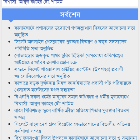
বিশ্বাসী: আবুল কাহের চৌ: শামিম
সর্বশেষ
কানাইঘাটে প্রশাসনের উদ্যোগে গণঅভ্যুত্থান দিবসের আলোচনা সভা
অনুষ্ঠিত
সিলেট অনলাইন প্রেসক্লাবের পুরস্কার বিতরণ ও নতুন সদস্যদের
পরিচিতি সভা অনুষ্ঠিত
লোভাছড়ার জব্দকৃত পাথর চুরির হিড়িক! বেপরোয়া জকিগঞ্জের
আটগ্রামের অবৈধ ক্রাশার জোন চক্র
লন্ডনে সিলেট শাহজালাল হাউজিং এস্টেটস (উপশহর) প্রবাসী
অ্যাসোসিয়েশনের সভা অনুষ্ঠিত
কাতারে সড়ক দুর্ঘটনায় নিহত কানাইঘাটের প্রবাসী পাঁচ পরিবারকে
খেলাফত মজলিসের নগদ সহায়তা
বিএনপি সকল ধর্মের মানুষের সমান অধিকার ও ধর্মীয় মুল্যবোধে
বিশ্বাসী: আবুল কাহের চৌ: শামিম
রাজা গিরিশচন্দ্র স্কুলে বার্ষিক ক্রীড়া প্রতিযোগিতার পুরস্কার বিতরণ
সম্পন্ন
সিলেটে বাংলাদেশ গ্রুপ থিয়েটার ফেডারেশানের বিভাগীয় অভিনয়
কর্মশালা সম্পন্ন
বিশ্ব জনসংখ্যা দিবস উপলক্ষে কানাইঘাটে আলোচনা সভা ও সম্মাননা