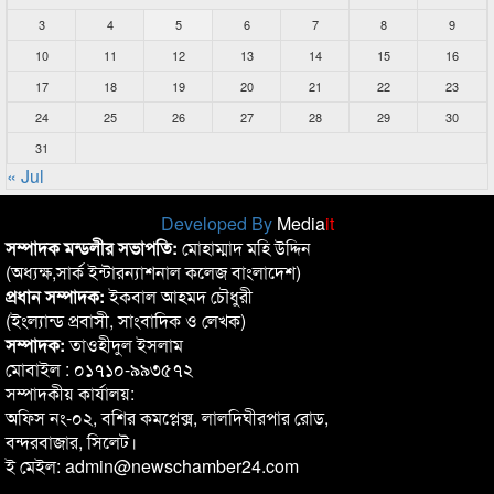
3
4
5
6
7
8
9
10
11
12
13
14
15
16
17
18
19
20
21
22
23
24
25
26
27
28
29
30
31
« Jul
Developed By
Media
it
সম্পাদক মন্ডলীর সভাপতি:
মোহাম্মাদ মহি উদ্দিন
(অধ্যক্ষ,সার্ক ইন্টারন্যাশনাল কলেজ বাংলাদেশ)
প্রধান সম্পাদক:
ইকবাল আহমদ চৌধুরী
(ইংল্যান্ড প্রবাসী, সাংবাদিক ও লেখক)
সম্পাদক:
তাওহীদুল ইসলাম
মোবাইল : ০১৭১০-৯৯৩৫৭২
সম্পাদকীয় কার্যালয়:
অফিস নং-০২, বশির কমপ্লেক্স, লালদিঘীরপার রোড,
বন্দরবাজার, সিলেট।
ই মেইল: admin@newschamber24.com