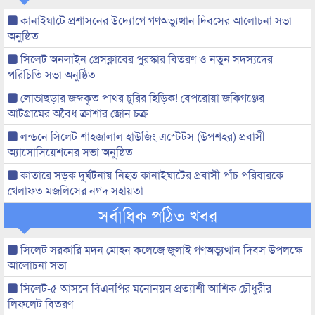
কানাইঘাটে প্রশাসনের উদ্যোগে গণঅভ্যুত্থান দিবসের আলোচনা সভা
অনুষ্ঠিত
সিলেট অনলাইন প্রেসক্লাবের পুরস্কার বিতরণ ও নতুন সদস্যদের
পরিচিতি সভা অনুষ্ঠিত
লোভাছড়ার জব্দকৃত পাথর চুরির হিড়িক! বেপরোয়া জকিগঞ্জের
আটগ্রামের অবৈধ ক্রাশার জোন চক্র
লন্ডনে সিলেট শাহজালাল হাউজিং এস্টেটস (উপশহর) প্রবাসী
অ্যাসোসিয়েশনের সভা অনুষ্ঠিত
কাতারে সড়ক দুর্ঘটনায় নিহত কানাইঘাটের প্রবাসী পাঁচ পরিবারকে
খেলাফত মজলিসের নগদ সহায়তা
সর্বাধিক পঠিত খবর
সিলেট সরকারি মদন মোহন কলেজে জুলাই গণঅভ্যুত্থান দিবস উপলক্ষে
আলোচনা সভা
সিলেট-৫ আসনে বিএনপির মনোনয়ন প্রত্যাশী আশিক চৌধুরীর
লিফলেট বিতরণ