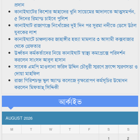
প্রদান
কানাইঘাটের কিশোর আহাদের খুনি সায়েমের আদালতে আত্মসমর্পন,
৫ দিনের রিমান্ড চাইবে পুলিশ
কানাইঘাট রাজাগঞ্জে নিখোঁজের দুই দিন পর সুরমা নদীতে ভেসে উঠল
যুবকের লাশ
কানাইঘাটে চাঞ্চল্যকর জাহাঙ্গীর হত্যা মামলার ৩ আসামী কক্সবাজার
থেকে গ্রেফতার
উর্ধ্বতন কর্মকর্তাদের নিয়ে কানাইঘাট স্বাস্থ্য কমপ্লেক্সে পরিদর্শন
করলেন সাংসদ আবুল হাসান
সাবেক এমপি মাওলানা ফরিদ উদ্দিন চৌধুরী স্মরণে ফ্রান্সে স্মরণসভা ও
দোয়া মাহফিল
রাজা গিরিশচন্দ্র স্কুল অ্যান্ড কলেজে বৃক্ষরোপণ কর্মসূচির উদ্বোধন
করলেন মিফতাহ্ সিদ্দিকী
আর্কাইভ
AUGUST 2026
M
T
W
T
F
S
S
1
2