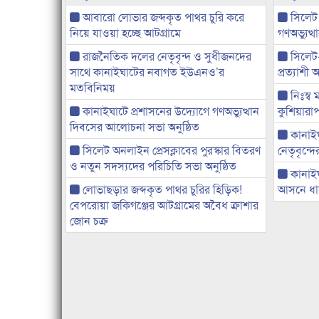
আবারো লোভার জব্দকৃত পাথর চুরি করে
সিলেট
নিয়ে যাওয়া হচ্ছে আটগ্রামে
গণঅভ্যুত
রাজনৈতিক দলের নেতৃবৃন্দ ও সুধীজনদের
সিলেট
সাথে কানাইঘাটের নবাগত ইউএনও’র
প্রত্যাশ
মতবিনিময়
নিঃস্ব 
কানাইঘাটে প্রশাসনের উদ্যোগে গণঅভ্যুত্থান
কুশিয়ারাপ
দিবসের আলোচনা সভা অনুষ্ঠিত
কানাইঘা
সিলেট অনলাইন প্রেসক্লাবের পুরস্কার বিতরণ
নেতৃবৃন্দ
ও নতুন সদস্যদের পরিচিতি সভা অনুষ্ঠিত
কানাই
লোভাছড়ার জব্দকৃত পাথর চুরির হিড়িক!
আসনে ধানে
বেপরোয়া জকিগঞ্জের আটগ্রামের অবৈধ ক্রাশার
জোন চক্র