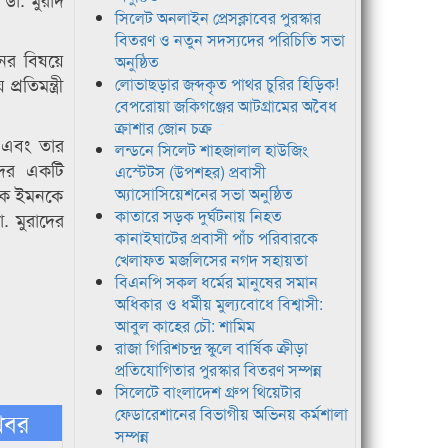
সিলেট অনলাইন প্রেসক্লাবের পুরস্কার
বিতরণ ও নতুন সদস্যদের পরিচিতি সভা
ের বিষয়ে
অনুষ্ঠিত
রতিমন্ত্রী
লোভাছড়ার জব্দকৃত পাথর চুরির হিড়িক!
বেপরোয়া জকিগঞ্জের আটগ্রামের অবৈধ
ক্রাশার জোন চক্র
ান এবং তার
লন্ডনে সিলেট শাহজালাল হাউজিং
দের একটি
এস্টেটস (উপশহর) প্রবাসী
ায়ক ইমনকে
অ্যাসোসিয়েশনের সভা অনুষ্ঠিত
কাতারে সড়ক দুর্ঘটনায় নিহত
. মুরাদের
কানাইঘাটের প্রবাসী পাঁচ পরিবারকে
খেলাফত মজলিসের নগদ সহায়তা
বিএনপি সকল ধর্মের মানুষের সমান
অধিকার ও ধর্মীয় মুল্যবোধে বিশ্বাসী:
আবুল কাহের চৌ: শামিম
রাজা গিরিশচন্দ্র স্কুলে বার্ষিক ক্রীড়া
প্রতিযোগিতার পুরস্কার বিতরণ সম্পন্ন
সিলেটে বাংলাদেশ গ্রুপ থিয়েটার
ফেডারেশানের বিভাগীয় অভিনয় কর্মশালা
খবর
সম্পন্ন