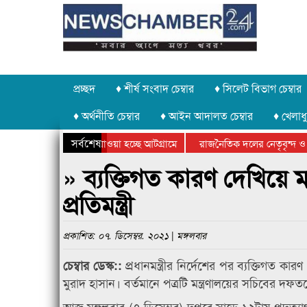
প্রচ্ছদ
♦ শীর্ষ সংবাদ চেম্বার
♦ সিলেট বিভাগ চেম্বার
♦ অর্থনীতি চেম্বার
♦ আইন আদালত চেম্বার
♦ খেলাধু
সর্বশেষ
পাথর চুরি করে নিয়ে যাওয়া হচ্ছে আটগ্রামে
রাজনৈতিক দলের নেতৃবৃন্দ ও 
বার্ষিক ক্রীড়া প্রতিযোগিতার পুরস্কার বিতরণ সম্পন্ন
সিলেটে বাংলাদেশ গ্রুপ থিয়েট
» ব্যক্তিগত কারণ দেখিয়ে ম
প্রতিমন্ত্রী
প্রকাশিত: ০৭. ডিসেম্বর. ২০২১ | মঙ্গলবার
প্রধানমন্ত্রীর নির্দেশের পর ব্যক্তিগত কা
চেম্বার ডেস্ক::
মুরাদ হাসান। বর্তমানে পত্রটি মন্ত্রণালয়ের সচিবের দফ
আজ মঙ্গলবার (৭ ডিসেম্বর) দুপুরে সাড়ে ১২টায় পদত্যাগপত্রে