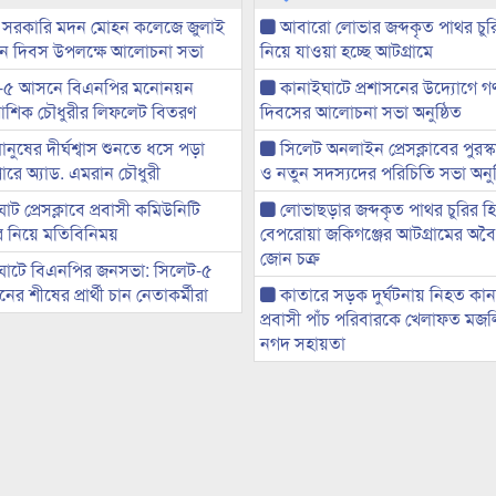
 সরকারি মদন মোহন কলেজে জুলাই
আবারো লোভার জব্দকৃত পাথর চুর
্থান দিবস উপলক্ষে আলোচনা সভা
নিয়ে যাওয়া হচ্ছে আটগ্রামে
-৫ আসনে বিএনপির মনোনয়ন
কানাইঘাটে প্রশাসনের উদ্যোগে গণঅ
ী আশিক চৌধুরীর লিফলেট বিতরণ
দিবসের আলোচনা সভা অনুষ্ঠিত
মানুষের দীর্ঘশ্বাস শুনতে ধসে পড়া
সিলেট অনলাইন প্রেসক্লাবের পুরস্
ারে অ্যাড. এমরান চৌধুরী
ও নতুন সদস্যদের পরিচিতি সভা অনুষ
ট প্রেসক্লাবে প্রবাসী কমিউনিটি
লোভাছড়ার জব্দকৃত পাথর চুরির হ
ের নিয়ে মতিবিনিময়
বেপরোয়া জকিগঞ্জের আটগ্রামের অবৈধ
জোন চক্র
ঘাটে বিএনপির জনসভা: সিলেট-৫
র শীষের প্রার্থী চান নেতাকর্মীরা
কাতারে সড়ক দুর্ঘটনায় নিহত কা
প্রবাসী পাঁচ পরিবারকে খেলাফত মজ
নগদ সহায়তা