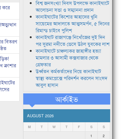
বিশ্ব জনসংখ্যা দিবস উপলক্ষে কানাইঘাটে
ি করে
আলোচনা সভা ও সম্মাননা প্রদান
কানাইঘাটের কিশোর আহাদের খুনি
সায়েমের আদালতে আত্মসমর্পন, ৫ দিনের
ভ্যুত্থান
রিমান্ড চাইবে পুলিশ
কানাইঘাট রাজাগঞ্জে নিখোঁজের দুই দিন
কার বিতরণ
পর সুরমা নদীতে ভেসে উঠল যুবকের লাশ
্ঠিত
কানাইঘাটে চাঞ্চল্যকর জাহাঙ্গীর হত্যা
মামলার ৩ আসামী কক্সবাজার থেকে
িড়িক!
গ্রেফতার
 ক্রাশার
উর্ধ্বতন কর্মকর্তাদের নিয়ে কানাইঘাট
স্বাস্থ্য কমপ্লেক্সে পরিদর্শন করলেন সাংসদ
নাইঘাটের
আবুল হাসান
লিসের
আর্কাইভ
AUGUST 2026
M
T
W
T
F
S
S
1
2