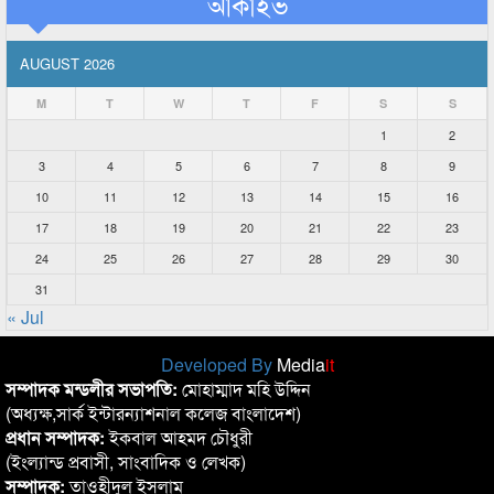
আর্কাইভ
AUGUST 2026
M
T
W
T
F
S
S
1
2
3
4
5
6
7
8
9
10
11
12
13
14
15
16
17
18
19
20
21
22
23
24
25
26
27
28
29
30
31
« Jul
Developed By
Media
it
সম্পাদক মন্ডলীর সভাপতি:
মোহাম্মাদ মহি উদ্দিন
(অধ্যক্ষ,সার্ক ইন্টারন্যাশনাল কলেজ বাংলাদেশ)
প্রধান সম্পাদক:
ইকবাল আহমদ চৌধুরী
(ইংল্যান্ড প্রবাসী, সাংবাদিক ও লেখক)
সম্পাদক:
তাওহীদুল ইসলাম