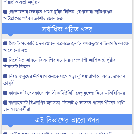
পরিচিতি সভা অনুষ্ঠিত
লোভাছড়ার জব্দকৃত পাথর চুরির হিড়িক! বেপরোয়া জকিগঞ্জের
আটগ্রামের অবৈধ ক্রাশার জোন চক্র
সর্বাধিক পঠিত খবর
সিলেট সরকারি মদন মোহন কলেজে জুলাই গণঅভ্যুত্থান দিবস উপলক্ষে
আলোচনা সভা
সিলেট-৫ আসনে বিএনপির মনোনয়ন প্রত্যাশী আশিক চৌধুরীর
লিফলেট বিতরণ
নিঃস্ব মানুষের দীর্ঘশ্বাস শুনতে ধসে পড়া কুশিয়ারাপারে অ্যাড. এমরান
চৌধুরী
কানাইঘাট প্রেসক্লাবে প্রবাসী কমিউনিটি নেতৃবৃন্দের নিয়ে মতিবিনিময়
কানাইঘাটে বিএনপির জনসভা: সিলেট-৫ আসনে ধানের শীষের প্রার্থী
চান নেতাকর্মীরা
এই বিভাগের আরো খবর