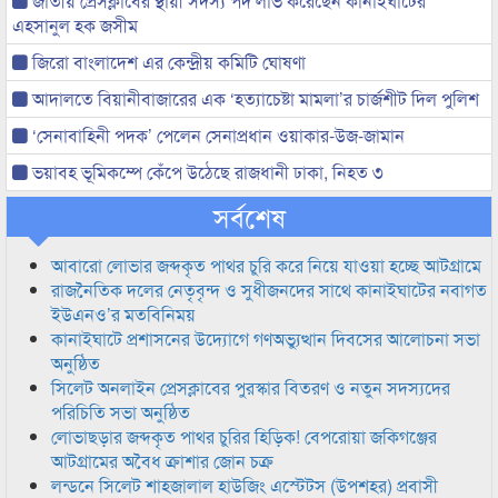
জাতীয় প্রেসক্লাবের স্থায়ী সদস্য পদ লাভ করেছেন কানাইঘাটের
এহসানুল হক জসীম
জিরো বাংলাদেশ এর কেন্দ্রীয় কমিটি ঘোষণা
আদালতে বিয়ানীবাজারের এক ‘হত্যাচেষ্টা মামলা’র চার্জশীট দিল পুলিশ
‘সেনাবাহিনী পদক’ পেলেন সেনাপ্রধান ওয়াকার-উজ-জামান
ভয়াবহ ভূমিকম্পে কেঁপে উঠেছে রাজধানী ঢাকা, নিহত ৩
সর্বশেষ
আবারো লোভার জব্দকৃত পাথর চুরি করে নিয়ে যাওয়া হচ্ছে আটগ্রামে
রাজনৈতিক দলের নেতৃবৃন্দ ও সুধীজনদের সাথে কানাইঘাটের নবাগত
ইউএনও’র মতবিনিময়
কানাইঘাটে প্রশাসনের উদ্যোগে গণঅভ্যুত্থান দিবসের আলোচনা সভা
অনুষ্ঠিত
সিলেট অনলাইন প্রেসক্লাবের পুরস্কার বিতরণ ও নতুন সদস্যদের
পরিচিতি সভা অনুষ্ঠিত
লোভাছড়ার জব্দকৃত পাথর চুরির হিড়িক! বেপরোয়া জকিগঞ্জের
আটগ্রামের অবৈধ ক্রাশার জোন চক্র
লন্ডনে সিলেট শাহজালাল হাউজিং এস্টেটস (উপশহর) প্রবাসী