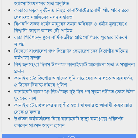
অ্যাসোসিয়েশনের সভা অনুষ্ঠিত
কাতারে সড়ক দুর্ঘটনায় নিহত কানাইঘাটের প্রবাসী পাঁচ পরিবারকে
খেলাফত মজলিসের নগদ সহায়তা
বিএনপি সকল ধর্মের মানুষের সমান অধিকার ও ধর্মীয় মুল্যবোধে
বিশ্বাসী: আবুল কাহের চৌ: শামিম
রাজা গিরিশচন্দ্র স্কুলে বার্ষিক ক্রীড়া প্রতিযোগিতার পুরস্কার বিতরণ
সম্পন্ন
সিলেটে বাংলাদেশ গ্রুপ থিয়েটার ফেডারেশানের বিভাগীয় অভিনয়
কর্মশালা সম্পন্ন
বিশ্ব জনসংখ্যা দিবস উপলক্ষে কানাইঘাটে আলোচনা সভা ও সম্মাননা
প্রদান
কানাইঘাটের কিশোর আহাদের খুনি সায়েমের আদালতে আত্মসমর্পন,
৫ দিনের রিমান্ড চাইবে পুলিশ
কানাইঘাট রাজাগঞ্জে নিখোঁজের দুই দিন পর সুরমা নদীতে ভেসে উঠল
যুবকের লাশ
কানাইঘাটে চাঞ্চল্যকর জাহাঙ্গীর হত্যা মামলার ৩ আসামী কক্সবাজার
থেকে গ্রেফতার
উর্ধ্বতন কর্মকর্তাদের নিয়ে কানাইঘাট স্বাস্থ্য কমপ্লেক্সে পরিদর্শন
করলেন সাংসদ আবুল হাসান