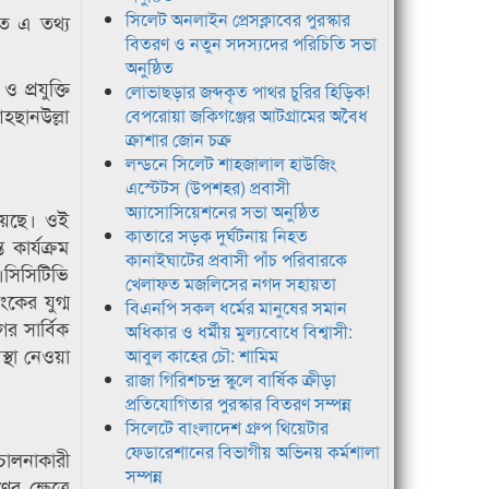
সিলেট অনলাইন প্রেসক্লাবের পুরস্কার
তে এ তথ্য
বিতরণ ও নতুন সদস্যদের পরিচিতি সভা
অনুষ্ঠিত
 প্রযুক্তি
লোভাছড়ার জব্দকৃত পাথর চুরির হিড়িক!
হছানউল্লা
বেপরোয়া জকিগঞ্জের আটগ্রামের অবৈধ
ক্রাশার জোন চক্র
লন্ডনে সিলেট শাহজালাল হাউজিং
এস্টেটস (উপশহর) প্রবাসী
অ্যাসোসিয়েশনের সভা অনুষ্ঠিত
হয়েছে। ওই
কাতারে সড়ক দুর্ঘটনায় নিহত
 কার্যক্রম
কানাইঘাটের প্রবাসী পাঁচ পরিবারকে
।সিসিটিভি
খেলাফত মজলিসের নগদ সহায়তা
কের যুগ্ম
বিএনপি সকল ধর্মের মানুষের সমান
 সার্বিক
অধিকার ও ধর্মীয় মুল্যবোধে বিশ্বাসী:
স্থা নেওয়া
আবুল কাহের চৌ: শামিম
রাজা গিরিশচন্দ্র স্কুলে বার্ষিক ক্রীড়া
প্রতিযোগিতার পুরস্কার বিতরণ সম্পন্ন
সিলেটে বাংলাদেশ গ্রুপ থিয়েটার
ফেডারেশানের বিভাগীয় অভিনয় কর্মশালা
িচালনাকারী
সম্পন্ন
ের ক্ষেত্রে