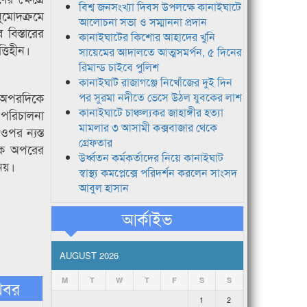
বিশ্ব জনসংখ্যা দিবস উপলক্ষে কানাইঘাটে
ুমোদক্রমে
আলোচনা সভা ও সম্মাননা প্রদান
 বিস্তারের
কানাইঘাটের কিশোর আহাদের খুনি
্তিহীন।
সায়েমের আদালতে আত্মসমর্পন, ৫ দিনের
রিমান্ড চাইবে পুলিশ
কানাইঘাট রাজাগঞ্জে নিখোঁজের দুই দিন
। অপরদিকে
পর সুরমা নদীতে ভেসে উঠল যুবকের লাশ
কানাইঘাটে চাঞ্চল্যকর জাহাঙ্গীর হত্যা
ম পরিচালনা
মামলার ৩ আসামী কক্সবাজার থেকে
ওপর ন্যস্ত
গ্রেফতার
 একে অপরের
উর্ধ্বতন কর্মকর্তাদের নিয়ে কানাইঘাট
নয়।
স্বাস্থ্য কমপ্লেক্সে পরিদর্শন করলেন সাংসদ
আবুল হাসান
আর্কাইভ
AUGUST 2026
M
T
W
T
F
S
S
খবর
1
2