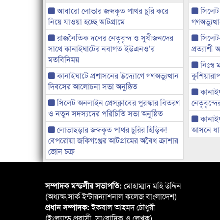
আবারো লোভার জব্দকৃত পাথর চুরি করে
সিলেট
নিয়ে যাওয়া হচ্ছে আটগ্রামে
গণঅভ্যুত
রাজনৈতিক দলের নেতৃবৃন্দ ও সুধীজনদের
সিলেট
সাথে কানাইঘাটের নবাগত ইউএনও’র
প্রত্যাশ
মতবিনিময়
নিঃস্ব 
কানাইঘাটে প্রশাসনের উদ্যোগে গণঅভ্যুত্থান
কুশিয়ারাপ
দিবসের আলোচনা সভা অনুষ্ঠিত
কানাইঘা
সিলেট অনলাইন প্রেসক্লাবের পুরস্কার বিতরণ
নেতৃবৃন্দ
ও নতুন সদস্যদের পরিচিতি সভা অনুষ্ঠিত
কানাই
লোভাছড়ার জব্দকৃত পাথর চুরির হিড়িক!
আসনে ধানে
বেপরোয়া জকিগঞ্জের আটগ্রামের অবৈধ ক্রাশার
জোন চক্র
সম্পাদক মন্ডলীর সভাপতি:
মোহাম্মাদ মহি উদ্দিন
(অধ্যক্ষ,সার্ক ইন্টারন্যাশনাল কলেজ বাংলাদেশ)
প্রধান সম্পাদক:
ইকবাল আহমদ চৌধুরী
(ইংল্যান্ড প্রবাসী, সাংবাদিক ও লেখক)