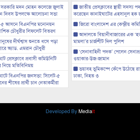
 সরকারি মদন মোহন কলেজে জুলাই
জাতীয় প্রেসক্লাবের স্থায়ী সদস্য প
্থান দিবস উপলক্ষে আলোচনা সভা
করেছেন কানাইঘাটের এহসানুল হক 
-৫ আসনে বিএনপির মনোনয়ন
জিরো বাংলাদেশ এর কেন্দ্রীয় কমি
ী আশিক চৌধুরীর লিফলেট বিতরণ
আদালতে বিয়ানীবাজারের এক ‘হত্য
মানুষের দীর্ঘশ্বাস শুনতে ধসে পড়া
মামলা’র চার্জশীট দিল পুলিশ
ারে অ্যাড. এমরান চৌধুরী
‘সেনাবাহিনী পদক’ পেলেন সেনাপ্
ট প্রেসক্লাবে প্রবাসী কমিউনিটি
ওয়াকার-উজ-জামান
ের নিয়ে মতিবিনিময়
ভয়াবহ ভূমিকম্পে কেঁপে উঠেছে র
ঘাটে বিএনপির জনসভা: সিলেট-৫
ঢাকা, নিহত ৩
র শীষের প্রার্থী চান নেতাকর্মীরা
Developed By
Media
it