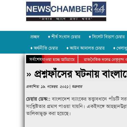
প্রচ্ছদ
♦ শীর্ষ সংবাদ চেম্বার
♦ সিলেট বিভাগ চেম্বার
♦ অর্থনীতি চেম্বার
♦ আইন আদালত চেম্বার
♦ খেলাধু
সর্বশেষ
পাথর চুরি করে নিয়ে যাওয়া হচ্ছে আটগ্রামে
রাজনৈতিক দলের নেতৃবৃন্দ ও স
বার্ষিক ক্রীড়া প্রতিযোগিতার পুরস্কার বিতরণ সম্পন্ন
সিলেটে বাংলাদেশ গ্রুপ থিয়েট
» প্রশ্নফাঁসের ঘটনায় বাং
প্রকাশিত: ১৯. নভেম্বর. ২০২১ | শুক্রবার
বাংলাদেশ ব্যাংকের তত্ত্বাবধানে পাঁচটি সরক
চেম্বার ডেস্ক::
সংশ্লিষ্টতার প্রমাণ পাওয়া যায়নি। একইসঙ্গে আহছানউল
তালিকাভুক্ত করা হয়েছে।