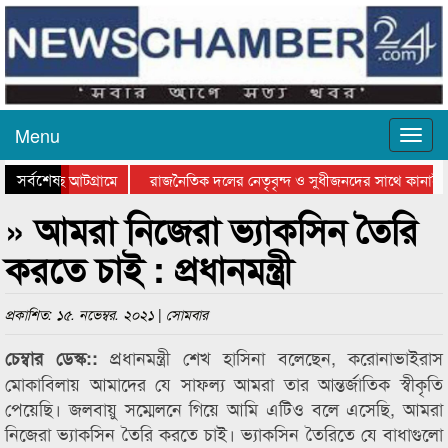
Menu
সর্বশেষ
য়া হচ্ছে আটগ্রামে
রাজনৈতিক দলের নেতৃবৃন্দ ও সুধীজনদের সাথে কানাইঘা
 পুরস্কার বিতরণ সম্পন্ন
সিলেটে বাংলাদেশ গ্রুপ থিয়েটার ফেডারেশানের বিভাগীয় 
» আমরা নিজেরা ভ্যাকসিন তৈরি
করতে চাই : প্রধানমন্ত্রী
প্রকাশিত: ১৫. নভেম্বর. ২০২১ | সোমবার
প্রধানমন্ত্রী শেখ হাসিনা বলেছেন, করোনাভাইরাস
চেম্বার ডেস্ক::
মোকাবিলায় আমাদের যে সাফল্য আমরা তার আন্তর্জাতিক স্বীকৃতি
পেয়েছি। জলবায়ু সম্মেলনে গিয়ে আমি এটিও বলে এসেছি, আমরা
নিজেরা ভ্যাকসিন তৈরি করতে চাই। ভ্যাকসিন তৈরিতে যে বাধাগুলো