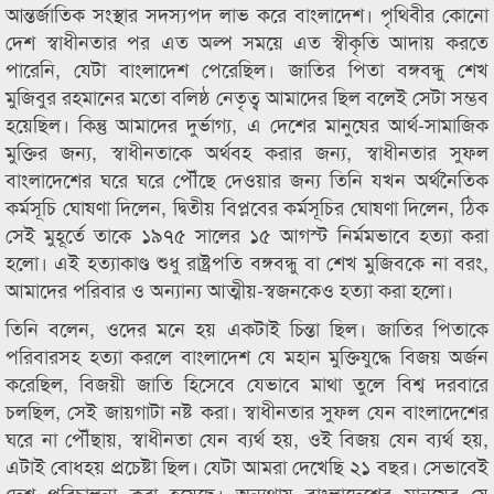
আন্তর্জাতিক সংস্থার সদস্যপদ লাভ করে বাংলাদেশ। পৃথিবীর কোনো
দেশ স্বাধীনতার পর এত অল্প সময়ে এত স্বীকৃতি আদায় করতে
পারেনি, যেটা বাংলাদেশ পেরেছিল। জাতির পিতা বঙ্গবন্ধু শেখ
মুজিবুর রহমানের মতো বলিষ্ঠ নেতৃত্ব আমাদের ছিল বলেই সেটা সম্ভব
হয়েছিল। কিন্তু আমাদের দুর্ভাগ্য, এ দেশের মানুষের আর্থ-সামাজিক
মুক্তির জন্য, স্বাধীনতাকে অর্থবহ করার জন্য, স্বাধীনতার সুফল
বাংলাদেশের ঘরে ঘরে পৌঁছে দেওয়ার জন্য তিনি যখন অর্থনৈতিক
কর্মসূচি ঘোষণা দিলেন, দ্বিতীয় বিপ্লবের কর্মসূচির ঘোষণা দিলেন, ঠিক
সেই মুহূর্তে তাকে ১৯৭৫ সালের ১৫ আগস্ট নির্মমভাবে হত্যা করা
হলো। এই হত্যাকাণ্ড শুধু রাষ্ট্রপতি বঙ্গবন্ধু বা শেখ মুজিবকে না বরং,
আমাদের পরিবার ও অন্যান্য আত্মীয়-স্বজনকেও হত্যা করা হলো।
তিনি বলেন, ওদের মনে হয় একটাই চিন্তা ছিল। জাতির পিতাকে
পরিবারসহ হত্যা করলে বাংলাদেশ যে মহান মুক্তিযুদ্ধে বিজয় অর্জন
করেছিল, বিজয়ী জাতি হিসেবে যেভাবে মাথা তুলে বিশ্ব দরবারে
চলছিল, সেই জায়গাটা নষ্ট করা। স্বাধীনতার সুফল যেন বাংলাদেশের
ঘরে না পৌঁছায়, স্বাধীনতা যেন ব্যর্থ হয়, ওই বিজয় যেন ব্যর্থ হয়,
এটাই বোধহয় প্রচেষ্টা ছিল। যেটা আমরা দেখেছি ২১ বছর। সেভাবেই
দেশ পরিচালনা করা হয়েছে। অন্যথায় বাংলাদেশের মানুষের যে