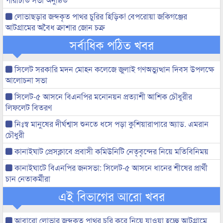
লোভাছড়ার জব্দকৃত পাথর চুরির হিড়িক! বেপরোয়া জকিগঞ্জের
আটগ্রামের অবৈধ ক্রাশার জোন চক্র
সর্বাধিক পঠিত খবর
সিলেট সরকারি মদন মোহন কলেজে জুলাই গণঅভ্যুত্থান দিবস উপলক্ষে
আলোচনা সভা
সিলেট-৫ আসনে বিএনপির মনোনয়ন প্রত্যাশী আশিক চৌধুরীর
লিফলেট বিতরণ
নিঃস্ব মানুষের দীর্ঘশ্বাস শুনতে ধসে পড়া কুশিয়ারাপারে অ্যাড. এমরান
চৌধুরী
কানাইঘাট প্রেসক্লাবে প্রবাসী কমিউনিটি নেতৃবৃন্দের নিয়ে মতিবিনিময়
কানাইঘাটে বিএনপির জনসভা: সিলেট-৫ আসনে ধানের শীষের প্রার্থী
চান নেতাকর্মীরা
এই বিভাগের আরো খবর
আবারো লোভার জব্দকৃত পাথর চুরি করে নিয়ে যাওয়া হচ্ছে আটগ্রামে