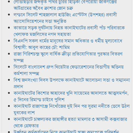
লোভাছড়ার জব্দকৃত পাথর চুরির হিড়িক! বেপরোয়া জকিগঞ্জের
আটগ্রামের অবৈধ ক্রাশার জোন চক্র
লন্ডনে সিলেট শাহজালাল হাউজিং এস্টেটস (উপশহর) প্রবাসী
অ্যাসোসিয়েশনের সভা অনুষ্ঠিত
কাতারে সড়ক দুর্ঘটনায় নিহত কানাইঘাটের প্রবাসী পাঁচ পরিবারকে
খেলাফত মজলিসের নগদ সহায়তা
বিএনপি সকল ধর্মের মানুষের সমান অধিকার ও ধর্মীয় মুল্যবোধে
বিশ্বাসী: আবুল কাহের চৌ: শামিম
রাজা গিরিশচন্দ্র স্কুলে বার্ষিক ক্রীড়া প্রতিযোগিতার পুরস্কার বিতরণ
সম্পন্ন
সিলেটে বাংলাদেশ গ্রুপ থিয়েটার ফেডারেশানের বিভাগীয় অভিনয়
কর্মশালা সম্পন্ন
বিশ্ব জনসংখ্যা দিবস উপলক্ষে কানাইঘাটে আলোচনা সভা ও সম্মাননা
প্রদান
কানাইঘাটের কিশোর আহাদের খুনি সায়েমের আদালতে আত্মসমর্পন,
৫ দিনের রিমান্ড চাইবে পুলিশ
কানাইঘাট রাজাগঞ্জে নিখোঁজের দুই দিন পর সুরমা নদীতে ভেসে উঠল
যুবকের লাশ
কানাইঘাটে চাঞ্চল্যকর জাহাঙ্গীর হত্যা মামলার ৩ আসামী কক্সবাজার
থেকে গ্রেফতার
উর্ধ্বতন কর্মকর্তাদের নিয়ে কানাইঘাট স্বাস্থ্য কমপ্লেক্সে পরিদর্শন