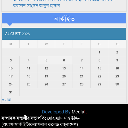
করলেন সাংসদ আবুল হাসান
আর্কাইভ
AUGUST 2026
M
T
W
T
F
S
S
1
2
3
4
5
6
7
8
9
10
11
12
13
14
15
16
17
18
19
20
21
22
23
24
25
26
27
28
29
30
31
« Jul
Developed By
Media
it
সম্পাদক মন্ডলীর সভাপতি:
মোহাম্মাদ মহি উদ্দিন
(অধ্যক্ষ,সার্ক ইন্টারন্যাশনাল কলেজ বাংলাদেশ)