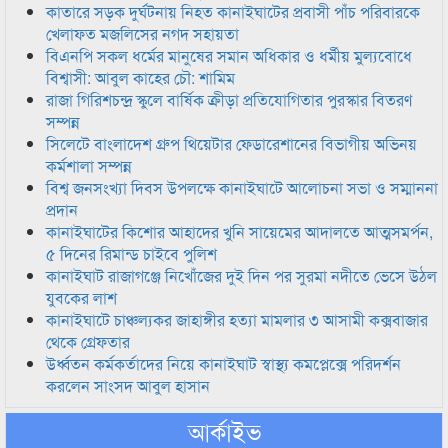
কাতারে সড়ক দুর্ঘটনায় নিহত কানাইঘাটের প্রবাসী পাঁচ পরিবারকে
খেলাফত মজলিসের নগদ সহায়তা
বিএনপি সকল ধর্মের মানুষের সমান অধিকার ও ধর্মীয় মুল্যবোধে
বিশ্বাসী: আবুল কাহের চৌ: শামিম
রাজা গিরিশচন্দ্র স্কুলে বার্ষিক ক্রীড়া প্রতিযোগিতার পুরস্কার বিতরণ
সম্পন্ন
সিলেটে বাংলাদেশ গ্রুপ থিয়েটার ফেডারেশানের বিভাগীয় অভিনয়
কর্মশালা সম্পন্ন
বিশ্ব জনসংখ্যা দিবস উপলক্ষে কানাইঘাটে আলোচনা সভা ও সম্মাননা
প্রদান
কানাইঘাটের কিশোর আহাদের খুনি সায়েমের আদালতে আত্মসমর্পন,
৫ দিনের রিমান্ড চাইবে পুলিশ
কানাইঘাট রাজাগঞ্জে নিখোঁজের দুই দিন পর সুরমা নদীতে ভেসে উঠল
যুবকের লাশ
কানাইঘাটে চাঞ্চল্যকর জাহাঙ্গীর হত্যা মামলার ৩ আসামী কক্সবাজার
থেকে গ্রেফতার
উর্ধ্বতন কর্মকর্তাদের নিয়ে কানাইঘাট স্বাস্থ্য কমপ্লেক্সে পরিদর্শন
করলেন সাংসদ আবুল হাসান
আর্কাইভ