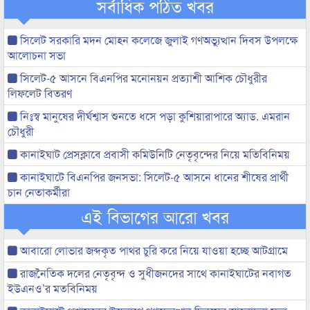
সর্বাধিক পঠিত খবর
সিলেট সরকারি মদন মোহন কলেজে জুলাই গণঅভ্যুত্থান দিবস উপলক্ষে
আলোচনা সভা
সিলেট-৫ আসনে বিএনপির মনোনয়ন প্রত্যাশী আশিক চৌধুরীর
লিফলেট বিতরণ
নিঃস্ব মানুষের দীর্ঘশ্বাস শুনতে ধসে পড়া কুশিয়ারাপারে অ্যাড. এমরান
চৌধুরী
কানাইঘাট প্রেসক্লাবে প্রবাসী কমিউনিটি নেতৃবৃন্দের নিয়ে মতিবিনিময়
কানাইঘাটে বিএনপির জনসভা: সিলেট-৫ আসনে ধানের শীষের প্রার্থী
চান নেতাকর্মীরা
এই বিভাগের আরো খবর
আবারো লোভার জব্দকৃত পাথর চুরি করে নিয়ে যাওয়া হচ্ছে আটগ্রামে
রাজনৈতিক দলের নেতৃবৃন্দ ও সুধীজনদের সাথে কানাইঘাটের নবাগত
ইউএনও’র মতবিনিময়