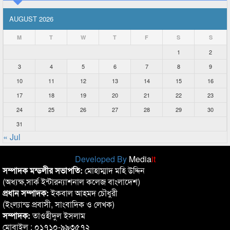
AUGUST 2026
M
T
W
T
F
S
S
1
2
3
4
5
6
7
8
9
10
11
12
13
14
15
16
17
18
19
20
21
22
23
24
25
26
27
28
29
30
31
« Jul
Developed By
Media
it
সম্পাদক মন্ডলীর সভাপতি:
মোহাম্মাদ মহি উদ্দিন
(অধ্যক্ষ,সার্ক ইন্টারন্যাশনাল কলেজ বাংলাদেশ)
প্রধান সম্পাদক:
ইকবাল আহমদ চৌধুরী
(ইংল্যান্ড প্রবাসী, সাংবাদিক ও লেখক)
সম্পাদক:
তাওহীদুল ইসলাম
মোবাইল : ০১৭১০-৯৯৩৫৭২