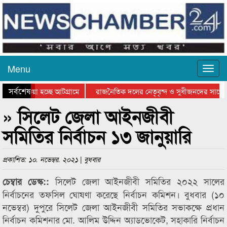
Menu
সর্বশেষ
িয়ে যাওয়া হচ্ছে আটগ্রামে
রাজনৈতিক দলের নেতৃবৃন্দ ও সুধীজনদের সাথে 
িযোগিতার পুরস্কার বিতরণ সম্পন্ন
সিলেটে বাংলাদেশ গ্রুপ থিয়েটার ফেডারেশানের বি
» সিলেট জেলা আইনজীবী
সমিতির নির্বাচন ১৩ জানুয়ারি
প্রকাশিত: ১০. নভেম্বর. ২০২১ | বুধবার
সিলেট জেলা আইনজীবী সমিতির ২০২২ সালের
চেম্বার ডেস্ক::
নির্বাচনের তফসিল ঘোষণা করেছে নির্বাচন কমিশন। বুধবার (১০
নভেম্বর) দুপুরে সিলেট জেলা আইনজীবী সমিতির সভাকক্ষে প্রধান
নির্বাচন কমিশনার মো. আলিম উদ্দিন অ্যাডভোকেট, সহাকারি নির্বাচন