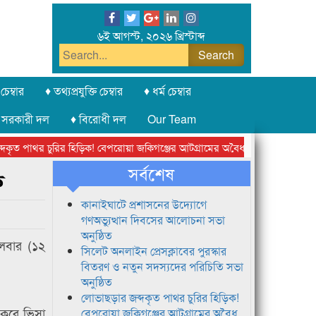
৬ই আগস্ট, ২০২৬ খ্রিস্টাব্দ
চেম্বার
♦ তথ্যপ্রযুক্তি চেম্বার
♦ ধর্ম চেম্বার
 সরকারী দল
♦ বিরোধী দল
Our Team
ত পাথর চুরির হিড়িক! বেপরোয়া জকিগঞ্জের আটগ্রামের অবৈধ ক্রাশার জোন চক্র
সর্বশেষ
ু
কানাইঘাটে প্রশাসনের উদ্যোগে
গণঅভ্যুত্থান দিবসের আলোচনা সভা
অনুষ্ঠিত
গলবার (১২
সিলেট অনলাইন প্রেসক্লাবের পুরস্কার
বিতরণ ও নতুন সদস্যদের পরিচিতি সভা
অনুষ্ঠিত
লোভাছড়ার জব্দকৃত পাথর চুরির হিড়িক!
 করে ভিসা
বেপরোয়া জকিগঞ্জের আটগ্রামের অবৈধ