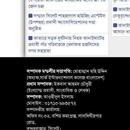
জোন চক্র
কানাইঘা
লন্ডনে সিলেট শাহজালাল হাউজিং এস্টেটস
নেতৃবৃন্দ
(উপশহর) প্রবাসী অ্যাসোসিয়েশনের সভা
কানাই
অনুষ্ঠিত
আসনে ধানে
কাতারে সড়ক দুর্ঘটনায় নিহত কানাইঘাটের
প্রবাসী পাঁচ পরিবারকে খেলাফত মজলিসের
নগদ সহায়তা
সম্পাদক মন্ডলীর সভাপতি:
মোহাম্মাদ মহি উদ্দিন
(অধ্যক্ষ,সার্ক ইন্টারন্যাশনাল কলেজ বাংলাদেশ)
প্রধান সম্পাদক:
ইকবাল আহমদ চৌধুরী
(ইংল্যান্ড প্রবাসী, সাংবাদিক ও লেখক)
সম্পাদক:
তাওহীদুল ইসলাম
মোবাইল : ০১৭১০-৯৯৩৫৭২
সম্পাদকীয় কার্যালয়:
অফিস নং-০২, বশির কমপ্লেক্স, লালদিঘীরপার
রোড,
বন্দরবাজার, সিলেট।