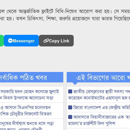
রিল থেকে আন্তর্জাতিক ফ্লাইটে বিধি-নিষেধ আরোপ করা হয়। সে সম
করা হয়। তখন চিকিৎসা, শিক্ষা, জরুরি প্রয়োজনে যারা ভারত গিয়েছি
Messenger
Copy Link
সর্বাধিক পঠিত খবর
এই বিভাগের আরো 
 সরকারি মদন মোহন কলেজে জুলাই
জাতীয় প্রেসক্লাবের স্থায়ী সদস্য প
্থান দিবস উপলক্ষে আলোচনা সভা
করেছেন কানাইঘাটের এহসানুল হক 
-৫ আসনে বিএনপির মনোনয়ন
জিরো বাংলাদেশ এর কেন্দ্রীয় কমি
ী আশিক চৌধুরীর লিফলেট বিতরণ
আদালতে বিয়ানীবাজারের এক ‘হত্য
মানুষের দীর্ঘশ্বাস শুনতে ধসে পড়া
মামলা’র চার্জশীট দিল পুলিশ
ারে অ্যাড. এমরান চৌধুরী