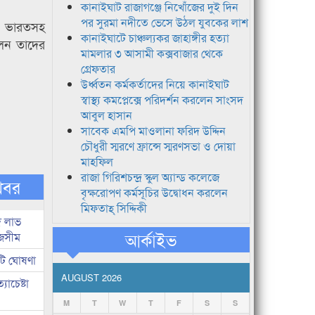
কানাইঘাট রাজাগঞ্জে নিখোঁজের দুই দিন
পর সুরমা নদীতে ভেসে উঠল যুবকের লাশ
য় ভারতসহ
কানাইঘাটে চাঞ্চল্যকর জাহাঙ্গীর হত্যা
লেন তাদের
মামলার ৩ আসামী কক্সবাজার থেকে
গ্রেফতার
উর্ধ্বতন কর্মকর্তাদের নিয়ে কানাইঘাট
স্বাস্থ্য কমপ্লেক্সে পরিদর্শন করলেন সাংসদ
আবুল হাসান
সাবেক এমপি মাওলানা ফরিদ উদ্দিন
চৌধুরী স্মরণে ফ্রান্সে স্মরণসভা ও দোয়া
মাহফিল
রাজা গিরিশচন্দ্র স্কুল অ্যান্ড কলেজে
খবর
বৃক্ষরোপণ কর্মসূচির উদ্বোধন করলেন
মিফতাহ্ সিদ্দিকী
দ লাভ
আর্কাইভ
জসীম
টি ঘোষণা
AUGUST 2026
াচেষ্টা
M
T
W
T
F
S
S