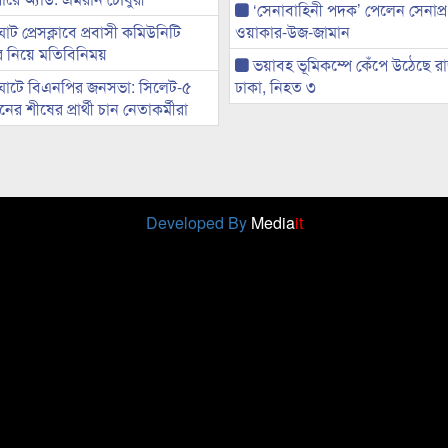
‘সেনাবাহিনী পদক’ পেলেন সেনাপ্
ট প্রেসক্লাবে প্রবাসী কমিউনিটি
ওয়াকার-উজ-জামান
ের নিয়ে মতিবিনিময়
ভয়াবহ ভূমিকম্পে কেঁপে উঠেছে র
ঘাটে বিএনপির জনসভা: সিলেট-৫
ঢাকা, নিহত ৩
র শীষের প্রার্থী চান নেতাকর্মীরা
Developed By
Media
it