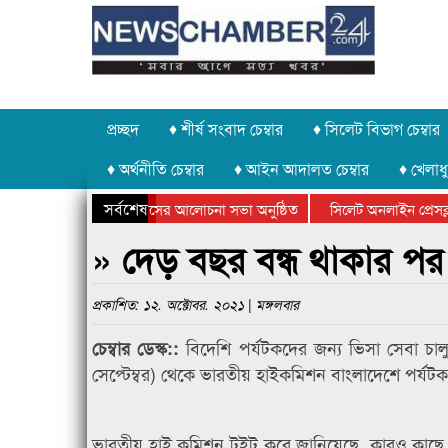
প্রচ্ছদ
♦ শীর্ষ সংবাদ চেম্বার
♦ সিলেট বিভাগ চেম্বার
♦ অর্থনীতি চেম্বার
♦ আইন আদালত চেম্বার
♦ খেলাধু
সর্বশেষ
উদ্যোগে গণঅভ্যুত্থান দিবসের আলোচনা সভা অনুষ্ঠিত
সিলেট অনলাইন প্রেসক্লাব
পলক্ষে কানাইঘাটে আলোচনা সভা ও সম্মাননা প্রদান
কানাইঘাটের কিশোর আহাদে
» দেড় বছর বন্ধ থাকার পর
প্রকাশিত: ১২. অক্টোবর. ২০২১ | মঙ্গলবার
বিদেশি পর্যটকদের জন্য ভিসা সেবা চ
চেম্বার ডেস্ক::
সেপ্টেম্বর) থেকে ভারতীয় হাইকমিশন বাংলাদেশে পর্যট
ভারতীয় হাই কমিশন টুইট করে জানিয়েছে, কারও কাছে 