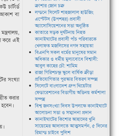
ক্রাশার জোন চক্র
চার্টার্ড
লন্ডনে সিলেট শাহজালাল হাউজিং
 আকাশ বা
এস্টেটস (উপশহর) প্রবাসী
অ্যাসোসিয়েশনের সভা অনুষ্ঠিত
্ত্রণালয়,
কাতারে সড়ক দুর্ঘটনায় নিহত
কানাইঘাটের প্রবাসী পাঁচ পরিবারকে
চনা করে এই
খেলাফত মজলিসের নগদ সহায়তা
বিএনপি সকল ধর্মের মানুষের সমান
অধিকার ও ধর্মীয় মুল্যবোধে বিশ্বাসী:
আবুল কাহের চৌ: শামিম
রাজা গিরিশচন্দ্র স্কুলে বার্ষিক ক্রীড়া
ের সংখ্যা
প্রতিযোগিতার পুরস্কার বিতরণ সম্পন্ন
সিলেটে বাংলাদেশ গ্রুপ থিয়েটার
ফেডারেশানের বিভাগীয় অভিনয় কর্মশালা
্নীত করার
সম্পন্ন
ত হবেন।
বিশ্ব জনসংখ্যা দিবস উপলক্ষে কানাইঘাটে
আলোচনা সভা ও সম্মাননা প্রদান
কানাইঘাটের কিশোর আহাদের খুনি
হয়।
সায়েমের আদালতে আত্মসমর্পন, ৫ দিনের
রিমান্ড চাইবে পুলিশ