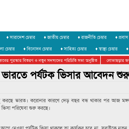
♦ সারাদেশ চেম্বার
♦ জাতীয় চেম্বার
♦ রাজনীতি চেম্বার
♦ প্রবাস 
লা চেম্বার
♦ বিনোদন চেম্বার
♦ সাহিত্য চেম্বার
♦ স্বাস্থ্য চেম্বার
♦
ের পুরস্কার বিতরণ ও নতুন সদস্যদের পরিচিতি সভা অনুষ্ঠিত
লোভাছড়ার জব্দকৃ
র খুনি সায়েমের আদালতে আত্মসমর্পন, ৫ দিনের রিমান্ড চাইবে পুলিশ
 ভারতে পর্যটক ভিসার আবেদন শুর
ালু করছে ভারত। করোনার কারণে দেড় বছর বন্ধ থাকার পর আজ মঙ্
ক ভিসা পরিষেবা শুরু করছে।
আগে নেওয়া পর্যটক ভিসা থাকলে তা কার্যকর হবে না, সবাইকে নতুন