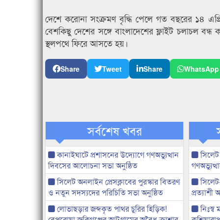
দেশে করোনা সংক্রমণ বৃদ্ধি পেলে গত বছরের ১৪ এপ্
বেশকিছু দেশের সঙ্গে বাংলাদেশের ফ্লাইট চলাচল বন্ধ 
স্থলপথে ফিরে আসতে হয়।
Share
Tweet
Share
WhatsApp
সর্বশেষ খবর
কানাইঘাটে প্রশাসনের উদ্যোগে গণঅভ্যুত্থান
সিলেট
দিবসের আলোচনা সভা অনুষ্ঠিত
গণঅভ্যুত
সিলেট অনলাইন প্রেসক্লাবের পুরস্কার বিতরণ
সিলেট
ও নতুন সদস্যদের পরিচিতি সভা অনুষ্ঠিত
প্রত্যাশ
লোভাছড়ার জব্দকৃত পাথর চুরির হিড়িক!
নিঃস্ব 
বেপরোয়া জকিগঞ্জের আটগ্রামের অবৈধ ক্রাশার
কুশিয়ারাপ