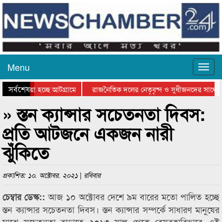
Menu
সর্বশেষ
য়ে যাওয়া হচ্ছে আটগ্রামে
রাজনৈতিক দলের নেতৃবৃন্দ ও সুধীজনদের সাথে ক
িযোগিতার পুরস্কার বিতরণ সম্পন্ন
সিলেটে বাংলাদেশ গ্রুপ থিয়েটার ফেডারেশানের বি
» স্তন ক্যান্সার সচেতনতা দিবস:
প্রতি আটজনে একজন নারী
ঝুঁকিতে
প্রকাশিত: ১০. অক্টোবর. ২০২১ | রবিবার
আজ ১০ অক্টোবর দেশে ৯ম বারের মতো পালিত হচ্ছে
চেম্বার ডেস্ক::
স্তন ক্যান্সার সচেতনতা দিবস। স্তন ক্যান্সার সম্পর্কে সাধারণ মানুষের
মাঝে সচেতনতা বাড়াতে ২০১৩ সাল থেকে বেসরকারিভাবে এই