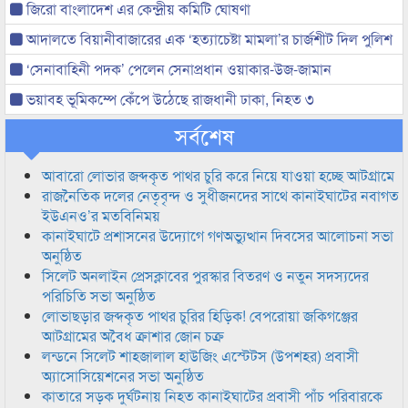
জিরো বাংলাদেশ এর কেন্দ্রীয় কমিটি ঘোষণা
আদালতে বিয়ানীবাজারের এক ‘হত্যাচেষ্টা মামলা’র চার্জশীট দিল পুলিশ
‘সেনাবাহিনী পদক’ পেলেন সেনাপ্রধান ওয়াকার-উজ-জামান
ভয়াবহ ভূমিকম্পে কেঁপে উঠেছে রাজধানী ঢাকা, নিহত ৩
সর্বশেষ
আবারো লোভার জব্দকৃত পাথর চুরি করে নিয়ে যাওয়া হচ্ছে আটগ্রামে
রাজনৈতিক দলের নেতৃবৃন্দ ও সুধীজনদের সাথে কানাইঘাটের নবাগত
ইউএনও’র মতবিনিময়
কানাইঘাটে প্রশাসনের উদ্যোগে গণঅভ্যুত্থান দিবসের আলোচনা সভা
অনুষ্ঠিত
সিলেট অনলাইন প্রেসক্লাবের পুরস্কার বিতরণ ও নতুন সদস্যদের
পরিচিতি সভা অনুষ্ঠিত
লোভাছড়ার জব্দকৃত পাথর চুরির হিড়িক! বেপরোয়া জকিগঞ্জের
আটগ্রামের অবৈধ ক্রাশার জোন চক্র
লন্ডনে সিলেট শাহজালাল হাউজিং এস্টেটস (উপশহর) প্রবাসী
অ্যাসোসিয়েশনের সভা অনুষ্ঠিত
কাতারে সড়ক দুর্ঘটনায় নিহত কানাইঘাটের প্রবাসী পাঁচ পরিবারকে