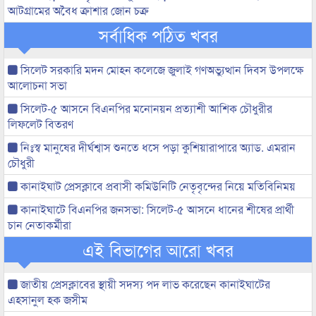
আটগ্রামের অবৈধ ক্রাশার জোন চক্র
সর্বাধিক পঠিত খবর
সিলেট সরকারি মদন মোহন কলেজে জুলাই গণঅভ্যুত্থান দিবস উপলক্ষে
আলোচনা সভা
সিলেট-৫ আসনে বিএনপির মনোনয়ন প্রত্যাশী আশিক চৌধুরীর
লিফলেট বিতরণ
নিঃস্ব মানুষের দীর্ঘশ্বাস শুনতে ধসে পড়া কুশিয়ারাপারে অ্যাড. এমরান
চৌধুরী
কানাইঘাট প্রেসক্লাবে প্রবাসী কমিউনিটি নেতৃবৃন্দের নিয়ে মতিবিনিময়
কানাইঘাটে বিএনপির জনসভা: সিলেট-৫ আসনে ধানের শীষের প্রার্থী
চান নেতাকর্মীরা
এই বিভাগের আরো খবর
জাতীয় প্রেসক্লাবের স্থায়ী সদস্য পদ লাভ করেছেন কানাইঘাটের
এহসানুল হক জসীম