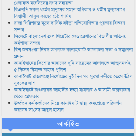
খেলাফত মজলিসের নগদ সহায়তা
বিএনপি সকল ধর্মের মানুষের সমান অধিকার ও ধর্মীয় মুল্যবোধে
বিশ্বাসী: আবুল কাহের চৌ: শামিম
রাজা গিরিশচন্দ্র স্কুলে বার্ষিক ক্রীড়া প্রতিযোগিতার পুরস্কার বিতরণ
সম্পন্ন
সিলেটে বাংলাদেশ গ্রুপ থিয়েটার ফেডারেশানের বিভাগীয় অভিনয়
কর্মশালা সম্পন্ন
বিশ্ব জনসংখ্যা দিবস উপলক্ষে কানাইঘাটে আলোচনা সভা ও সম্মাননা
প্রদান
কানাইঘাটের কিশোর আহাদের খুনি সায়েমের আদালতে আত্মসমর্পন,
৫ দিনের রিমান্ড চাইবে পুলিশ
কানাইঘাট রাজাগঞ্জে নিখোঁজের দুই দিন পর সুরমা নদীতে ভেসে উঠল
যুবকের লাশ
কানাইঘাটে চাঞ্চল্যকর জাহাঙ্গীর হত্যা মামলার ৩ আসামী কক্সবাজার
থেকে গ্রেফতার
উর্ধ্বতন কর্মকর্তাদের নিয়ে কানাইঘাট স্বাস্থ্য কমপ্লেক্সে পরিদর্শন
করলেন সাংসদ আবুল হাসান
আর্কাইভ