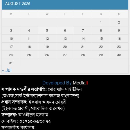
AUGUST 2026
M
T
W
T
F
S
S
1
2
3
4
5
6
7
8
9
10
11
12
13
14
15
16
17
18
19
20
21
22
23
24
25
26
27
28
29
30
31
« Jul
Developed By
Media
it
সম্পাদক মন্ডলীর সভাপতি:
মোহাম্মাদ মহি উদ্দিন
(অধ্যক্ষ,সার্ক ইন্টারন্যাশনাল কলেজ বাংলাদেশ)
প্রধান সম্পাদক:
ইকবাল আহমদ চৌধুরী
(ইংল্যান্ড প্রবাসী, সাংবাদিক ও লেখক)
সম্পাদক:
তাওহীদুল ইসলাম
মোবাইল : ০১৭১০-৯৯৩৫৭২
সম্পাদকীয় কার্যালয়: