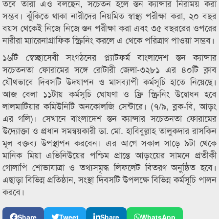
তবে তারা এও বলছেন, সচেতন হলে স্তন ক্যান্সার নিরাময় করা
সম্ভব। ঝুঁকিতে থাকা নারীদের নিয়মিত স্বাস্থ্য পরীক্ষা করা, ২০ বছর
বয়স থেকেই নিজে নিজে স্তন পরীক্ষা করা এবং ৩৫ বছররের ওপরের
নারীরা ম্যারেনাগ্রাফিক স্ক্রিনিং করলে এ থেকে পরিত্রাণ পাওয়া সম্ভব।
১৬টি স্বেচ্ছাসেবী সংগঠনের প্ল্যাটফর্ম বাংলাদেশ স্তন ক্যান্সার
সচেতনতা ফোরামের সঙ্গে রোটারী জেলা-৩২৮১ এর ৪০টি ক্লাব
যৌথভাবে দিবসটি উদযাপন ও মাসব্যাপী কর্মসূচি হাতে নিয়েছে।
আজ বেলা ১১টায় কর্মসূচি ঘোষণা ও ফ্রি স্ক্রিনিং উদ্বোধন হবে
লালমাটিয়ার কমিউনিটি অনকোলজি সেন্টারে। (৭/৯, ব্লক-বি, আড়ং
এর গলি)। সেখানে বাংলাদেশ স্তন ক্যান্সার সচেতনতা ফোরামের
উদ্যোক্তা ও প্রধান সমন্বয়কারী ডা. মো. হাবিবুল্লাহ তালুকদার রাসকিন
মূল বক্তব্য উপস্থাপন করবেন। এর আগে সকাল সাড়ে ৯টা থেকে
মানিক মিয়া এভিনিউয়ের পশ্চিম প্রান্তে আড়ংয়ের সামনে প্রতীকী
গোলাপি শোভাযাত্রা ও তথ্যসমৃদ্ধ লিফলেট বিতরণ অনুষ্ঠিত হবে।
এছাড়া বিভিন্ন প্রতিষ্ঠান, সংস্থা দিবসটি উপলক্ষে বিভিন্ন কর্মসূচি পালন
করবে।
Share
Tweet
Share
WhatsApp