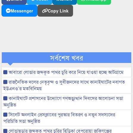
Messenger
Copy Link
সর্বশেষ খবর
আবারো লোভার জব্দকৃত পাথর চুরি করে নিয়ে যাওয়া হচ্ছে আটগ্রামে
রাজনৈতিক দলের নেতৃবৃন্দ ও সুধীজনদের সাথে কানাইঘাটের নবাগত
ইউএনও’র মতবিনিময়
কানাইঘাটে প্রশাসনের উদ্যোগে গণঅভ্যুত্থান দিবসের আলোচনা সভা
অনুষ্ঠিত
সিলেট অনলাইন প্রেসক্লাবের পুরস্কার বিতরণ ও নতুন সদস্যদের
পরিচিতি সভা অনুষ্ঠিত
লোভাছড়ার জব্দকৃত পাথর চুরির হিড়িক! বেপরোয়া জকিগঞ্জের