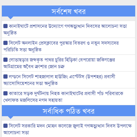
সর্বশেষ খবর
কানাইঘাটে প্রশাসনের উদ্যোগে গণঅভ্যুত্থান দিবসের আলোচনা সভা
অনুষ্ঠিত
সিলেট অনলাইন প্রেসক্লাবের পুরস্কার বিতরণ ও নতুন সদস্যদের
পরিচিতি সভা অনুষ্ঠিত
লোভাছড়ার জব্দকৃত পাথর চুরির হিড়িক! বেপরোয়া জকিগঞ্জের
আটগ্রামের অবৈধ ক্রাশার জোন চক্র
লন্ডনে সিলেট শাহজালাল হাউজিং এস্টেটস (উপশহর) প্রবাসী
অ্যাসোসিয়েশনের সভা অনুষ্ঠিত
কাতারে সড়ক দুর্ঘটনায় নিহত কানাইঘাটের প্রবাসী পাঁচ পরিবারকে
খেলাফত মজলিসের নগদ সহায়তা
সর্বাধিক পঠিত খবর
সিলেট সরকারি মদন মোহন কলেজে জুলাই গণঅভ্যুত্থান দিবস উপলক্ষে
আলোচনা সভা