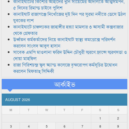
কানাইঘাটের কিশোর আহাদের খুনি সায়েমের আদালতে আত্মসমর্পন,
৫ দিনের রিমান্ড চাইবে পুলিশ
কানাইঘাট রাজাগঞ্জে নিখোঁজের দুই দিন পর সুরমা নদীতে ভেসে উঠল
যুবকের লাশ
কানাইঘাটে চাঞ্চল্যকর জাহাঙ্গীর হত্যা মামলার ৩ আসামী কক্সবাজার
থেকে গ্রেফতার
উর্ধ্বতন কর্মকর্তাদের নিয়ে কানাইঘাট স্বাস্থ্য কমপ্লেক্সে পরিদর্শন
করলেন সাংসদ আবুল হাসান
সাবেক এমপি মাওলানা ফরিদ উদ্দিন চৌধুরী স্মরণে ফ্রান্সে স্মরণসভা ও
দোয়া মাহফিল
রাজা গিরিশচন্দ্র স্কুল অ্যান্ড কলেজে বৃক্ষরোপণ কর্মসূচির উদ্বোধন
করলেন মিফতাহ্ সিদ্দিকী
আর্কাইভ
AUGUST 2026
M
T
W
T
F
S
S
1
2
3
4
5
6
7
8
9