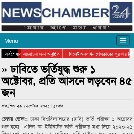
Menu
সর্বশেষ
্থান দিবসের আলোচনা সভা অনুষ্ঠিত
সিলেট অনলাইন প্রেসক্লাবের পুরস্কার বিতর
ে আলোচনা সভা ও সম্মাননা প্রদান
কানাইঘাটের কিশোর আহাদের খুনি সায়েমের 
» ঢাবিতে ভর্তিযুদ্ধ শুরু ১
অক্টোবর, প্রতি আসনে লড়বেন ৪৫
জন
প্রকাশিত: ২৯. সেপ্টেম্বর. ২০২১ | বুধবার
ঢাকা বিশ্ববিদ্যালয়ের (ঢাবি) ভর্তি পরীক্ষা ১ অক্টোবর
চেম্বার ডেস্ক::
শুরু হচ্ছে। এদিন ‘ক’ ইউনিটের ভর্তি পরীক্ষার মধ্য দিয়ে ২০২০-২১
শিক্ষাবর্ষে স্নাতক (সম্মান) শ্রেণিতে ভর্তি পরীক্ষা শুরু হবে। এবার