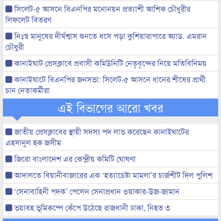
সিলেট-৫ আসনে বিএনপির মনোনয়ন প্রত্যাশী আশিক চৌধুরীর
লিফলেট বিতরণ
নিঃস্ব মানুষের দীর্ঘশ্বাস শুনতে ধসে পড়া কুশিয়ারাপারে অ্যাড. এমরান
চৌধুরী
কানাইঘাট প্রেসক্লাবে প্রবাসী কমিউনিটি নেতৃবৃন্দের নিয়ে মতিবিনিময়
কানাইঘাটে বিএনপির জনসভা: সিলেট-৫ আসনে ধানের শীষের প্রার্থী
চান নেতাকর্মীরা
এই বিভাগের আরো খবর
জাতীয় প্রেসক্লাবের স্থায়ী সদস্য পদ লাভ করেছেন কানাইঘাটের
এহসানুল হক জসীম
জিরো বাংলাদেশ এর কেন্দ্রীয় কমিটি ঘোষণা
আদালতে বিয়ানীবাজারের এক ‘হত্যাচেষ্টা মামলা’র চার্জশীট দিল পুলিশ
‘সেনাবাহিনী পদক’ পেলেন সেনাপ্রধান ওয়াকার-উজ-জামান
ভয়াবহ ভূমিকম্পে কেঁপে উঠেছে রাজধানী ঢাকা, নিহত ৩