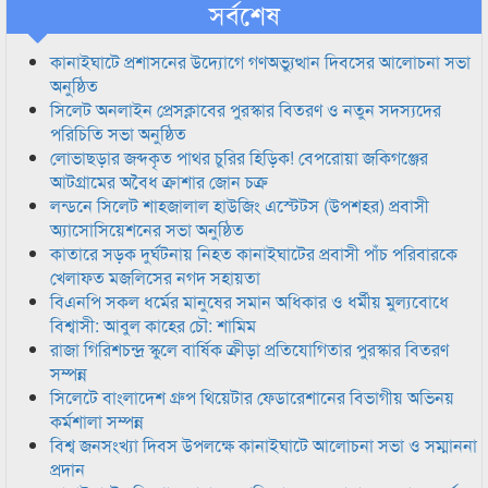
সর্বশেষ
কানাইঘাটে প্রশাসনের উদ্যোগে গণঅভ্যুত্থান দিবসের আলোচনা সভা
অনুষ্ঠিত
সিলেট অনলাইন প্রেসক্লাবের পুরস্কার বিতরণ ও নতুন সদস্যদের
পরিচিতি সভা অনুষ্ঠিত
লোভাছড়ার জব্দকৃত পাথর চুরির হিড়িক! বেপরোয়া জকিগঞ্জের
আটগ্রামের অবৈধ ক্রাশার জোন চক্র
লন্ডনে সিলেট শাহজালাল হাউজিং এস্টেটস (উপশহর) প্রবাসী
অ্যাসোসিয়েশনের সভা অনুষ্ঠিত
কাতারে সড়ক দুর্ঘটনায় নিহত কানাইঘাটের প্রবাসী পাঁচ পরিবারকে
খেলাফত মজলিসের নগদ সহায়তা
বিএনপি সকল ধর্মের মানুষের সমান অধিকার ও ধর্মীয় মুল্যবোধে
বিশ্বাসী: আবুল কাহের চৌ: শামিম
রাজা গিরিশচন্দ্র স্কুলে বার্ষিক ক্রীড়া প্রতিযোগিতার পুরস্কার বিতরণ
সম্পন্ন
সিলেটে বাংলাদেশ গ্রুপ থিয়েটার ফেডারেশানের বিভাগীয় অভিনয়
কর্মশালা সম্পন্ন
বিশ্ব জনসংখ্যা দিবস উপলক্ষে কানাইঘাটে আলোচনা সভা ও সম্মাননা
প্রদান