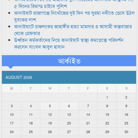
৫ দিনের রিমান্ড চাইবে পুলিশ
কানাইঘাট রাজাগঞ্জে নিখোঁজের দুই দিন পর সুরমা নদীতে ভেসে উঠল
যুবকের লাশ
কানাইঘাটে চাঞ্চল্যকর জাহাঙ্গীর হত্যা মামলার ৩ আসামী কক্সবাজার
থেকে গ্রেফতার
উর্ধ্বতন কর্মকর্তাদের নিয়ে কানাইঘাট স্বাস্থ্য কমপ্লেক্সে পরিদর্শন
করলেন সাংসদ আবুল হাসান
আর্কাইভ
AUGUST 2026
M
T
W
T
F
S
S
1
2
3
4
5
6
7
8
9
10
11
12
13
14
15
16
17
18
19
20
21
22
23
24
25
26
27
28
29
30