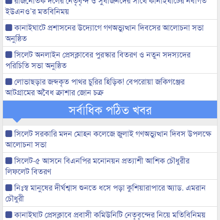
রাজনৈতিক দলের নেতৃবৃন্দ ও সুধীজনদের সাথে কানাইঘাটের নবাগত
ইউএনও’র মতবিনিময়
কানাইঘাটে প্রশাসনের উদ্যোগে গণঅভ্যুত্থান দিবসের আলোচনা সভা
অনুষ্ঠিত
সিলেট অনলাইন প্রেসক্লাবের পুরস্কার বিতরণ ও নতুন সদস্যদের
পরিচিতি সভা অনুষ্ঠিত
লোভাছড়ার জব্দকৃত পাথর চুরির হিড়িক! বেপরোয়া জকিগঞ্জের
আটগ্রামের অবৈধ ক্রাশার জোন চক্র
সর্বাধিক পঠিত খবর
সিলেট সরকারি মদন মোহন কলেজে জুলাই গণঅভ্যুত্থান দিবস উপলক্ষে
আলোচনা সভা
সিলেট-৫ আসনে বিএনপির মনোনয়ন প্রত্যাশী আশিক চৌধুরীর
লিফলেট বিতরণ
নিঃস্ব মানুষের দীর্ঘশ্বাস শুনতে ধসে পড়া কুশিয়ারাপারে অ্যাড. এমরান
চৌধুরী
কানাইঘাট প্রেসক্লাবে প্রবাসী কমিউনিটি নেতৃবৃন্দের নিয়ে মতিবিনিময়