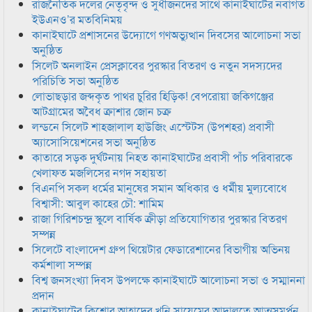
রাজনৈতিক দলের নেতৃবৃন্দ ও সুধীজনদের সাথে কানাইঘাটের নবাগত
ইউএনও’র মতবিনিময়
কানাইঘাটে প্রশাসনের উদ্যোগে গণঅভ্যুত্থান দিবসের আলোচনা সভা
অনুষ্ঠিত
সিলেট অনলাইন প্রেসক্লাবের পুরস্কার বিতরণ ও নতুন সদস্যদের
পরিচিতি সভা অনুষ্ঠিত
লোভাছড়ার জব্দকৃত পাথর চুরির হিড়িক! বেপরোয়া জকিগঞ্জের
আটগ্রামের অবৈধ ক্রাশার জোন চক্র
লন্ডনে সিলেট শাহজালাল হাউজিং এস্টেটস (উপশহর) প্রবাসী
অ্যাসোসিয়েশনের সভা অনুষ্ঠিত
কাতারে সড়ক দুর্ঘটনায় নিহত কানাইঘাটের প্রবাসী পাঁচ পরিবারকে
খেলাফত মজলিসের নগদ সহায়তা
বিএনপি সকল ধর্মের মানুষের সমান অধিকার ও ধর্মীয় মুল্যবোধে
বিশ্বাসী: আবুল কাহের চৌ: শামিম
রাজা গিরিশচন্দ্র স্কুলে বার্ষিক ক্রীড়া প্রতিযোগিতার পুরস্কার বিতরণ
সম্পন্ন
সিলেটে বাংলাদেশ গ্রুপ থিয়েটার ফেডারেশানের বিভাগীয় অভিনয়
কর্মশালা সম্পন্ন
বিশ্ব জনসংখ্যা দিবস উপলক্ষে কানাইঘাটে আলোচনা সভা ও সম্মাননা
প্রদান
কানাইঘাটের কিশোর আহাদের খুনি সায়েমের আদালতে আত্মসমর্পন,