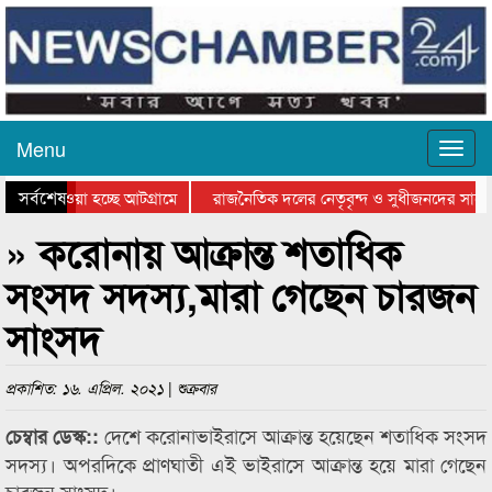
Menu
সর্বশেষ
িয়ে যাওয়া হচ্ছে আটগ্রামে
রাজনৈতিক দলের নেতৃবৃন্দ ও সুধীজনদের সাথে
তিযোগিতার পুরস্কার বিতরণ সম্পন্ন
সিলেটে বাংলাদেশ গ্রুপ থিয়েটার ফেডারেশানের ব
» করোনায় আক্রান্ত শতাধিক
সংসদ সদস্য,মারা গেছেন চারজন
সাংসদ
প্রকাশিত: ১৬. এপ্রিল. ২০২১ | শুক্রবার
দেশে করোনাভাইরাসে আক্রান্ত হয়েছেন শতাধিক সংসদ
চেম্বার ডেস্ক::
সদস্য। অপরদিকে প্রাণঘাতী এই ভাইরাসে আক্রান্ত হয়ে মারা গেছেন
চারজন সাংসদ।