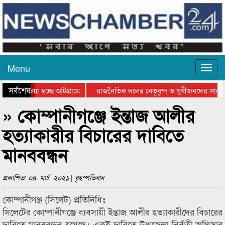
Menu
সর্বশেষ
িয়ে যাওয়া হচ্ছে আটগ্রামে
রাজনৈতিক দলের নেতৃবৃন্দ ও সুধীজনদের সাথে 
তিযোগিতার পুরস্কার বিতরণ সম্পন্ন
সিলেটে বাংলাদেশ গ্রুপ থিয়েটার ফেডারেশানের ব
» কোম্পানীগঞ্জে ইন্তাজ আলীর
হত্যাকারীর বিচারের দাবিতে
মানববন্ধন
প্রকাশিত: ০৪. মার্চ. ২০২১ | বৃহস্পতিবার
কোম্পানীগঞ্জ (সিলেট) প্রতিনিধিঃ
সিলেটের কোম্পানীগঞ্জে ব্যবসায়ী ইন্তাজ আলীর হত্যাকারীদের বিচারের
দাবিতে মানববন্ধন হয়েছে। একই দাবিতে উপজেলা নির্বাহী অফিসার