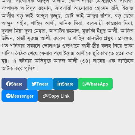
আলী, সাংবাদিক আব্দুল আলীম, কোম্পানীগঞ্জ প্রেসক্লাবের সাধারণ
সম্পাদক আবিদুর রহমান, ব্যবসায়ী আনোয়ার হোসেন রবি, ইন্তাজ
আলীর বড় ভাই আব্দুল কুদ্দুছ, ছোট ভাই আব্দুর রশিদ, বড় ছেলে
আব্দুস শহীদ, শাহিদ আলী, মানিক মিয়া, ব্যবসায়ী কাওছার মিয়া,
দুলাল মিয়া দুলা মেম্বার, আতাউর রহমান, মুরুব্বি ইন্নুছ আলী, আজির
উদ্দিন, হাজী সুরুজ আলী, রুবেল ও শাহিন তানভীর প্রমুখ। প্রসঙ্গত,
গত শনিবার সকালে ভোলাগঞ্জ গুচ্ছগ্রামে স্বামী-স্ত্রীর কলহ নিয়ে ডাকা
সালিস বৈঠক শেষে ফেরার পথে ইন্তাজ আলীকে ছুরিকাঘাতে হত্যা করা
হয়। এ ঘটনায় অভিযুক্ত আরজ আলী (৩৪) নামের এক ব্যক্তিকে
আটক করে পুলিশ।
Share
Tweet
Share
WhatsApp
Messenger
Copy Link