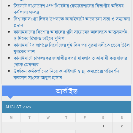
সিলেটে বাংলাদেশ গ্রুপ থিয়েটার ফেডারেশানের বিভাগীয় অভিনয়
কর্মশালা সম্পন্ন
বিশ্ব জনসংখ্যা দিবস উপলক্ষে কানাইঘাটে আলোচনা সভা ও সম্মাননা
প্রদান
কানাইঘাটের কিশোর আহাদের খুনি সায়েমের আদালতে আত্মসমর্পন,
৫ দিনের রিমান্ড চাইবে পুলিশ
কানাইঘাট রাজাগঞ্জে নিখোঁজের দুই দিন পর সুরমা নদীতে ভেসে উঠল
যুবকের লাশ
কানাইঘাটে চাঞ্চল্যকর জাহাঙ্গীর হত্যা মামলার ৩ আসামী কক্সবাজার
থেকে গ্রেফতার
উর্ধ্বতন কর্মকর্তাদের নিয়ে কানাইঘাট স্বাস্থ্য কমপ্লেক্সে পরিদর্শন
করলেন সাংসদ আবুল হাসান
আর্কাইভ
AUGUST 2026
M
T
W
T
F
S
S
1
2