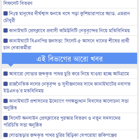
লিফলেট বিতরণ
নিঃস্ব মানুষের দীর্ঘশ্বাস শুনতে ধসে পড়া কুশিয়ারাপারে অ্যাড. এমরান
চৌধুরী
কানাইঘাট প্রেসক্লাবে প্রবাসী কমিউনিটি নেতৃবৃন্দের নিয়ে মতিবিনিময়
কানাইঘাটে বিএনপির জনসভা: সিলেট-৫ আসনে ধানের শীষের প্রার্থী
চান নেতাকর্মীরা
এই বিভাগের আরো খবর
আবারো লোভার জব্দকৃত পাথর চুরি করে নিয়ে যাওয়া হচ্ছে আটগ্রামে
রাজনৈতিক দলের নেতৃবৃন্দ ও সুধীজনদের সাথে কানাইঘাটের নবাগত
ইউএনও’র মতবিনিময়
কানাইঘাটে প্রশাসনের উদ্যোগে গণঅভ্যুত্থান দিবসের আলোচনা সভা
অনুষ্ঠিত
সিলেট অনলাইন প্রেসক্লাবের পুরস্কার বিতরণ ও নতুন সদস্যদের
পরিচিতি সভা অনুষ্ঠিত
লোভাছড়ার জব্দকৃত পাথর চুরির হিড়িক! বেপরোয়া জকিগঞ্জের