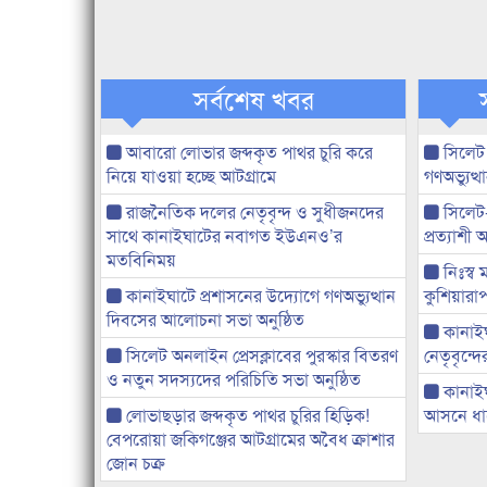
সর্বশেষ খবর
আবারো লোভার জব্দকৃত পাথর চুরি করে
সিলেট
নিয়ে যাওয়া হচ্ছে আটগ্রামে
গণঅভ্যুত
রাজনৈতিক দলের নেতৃবৃন্দ ও সুধীজনদের
সিলেট
সাথে কানাইঘাটের নবাগত ইউএনও’র
প্রত্যাশ
মতবিনিময়
নিঃস্ব 
কানাইঘাটে প্রশাসনের উদ্যোগে গণঅভ্যুত্থান
কুশিয়ারাপ
দিবসের আলোচনা সভা অনুষ্ঠিত
কানাইঘা
সিলেট অনলাইন প্রেসক্লাবের পুরস্কার বিতরণ
নেতৃবৃন্দ
ও নতুন সদস্যদের পরিচিতি সভা অনুষ্ঠিত
কানাই
লোভাছড়ার জব্দকৃত পাথর চুরির হিড়িক!
আসনে ধানে
বেপরোয়া জকিগঞ্জের আটগ্রামের অবৈধ ক্রাশার
জোন চক্র