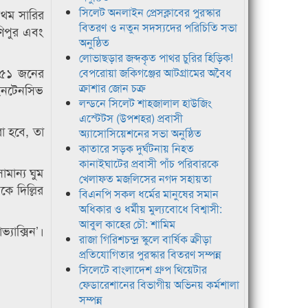
সিলেট অনলাইন প্রেসক্লাবের পুরস্কার
্রথম সারির
বিতরণ ও নতুন সদস্যদের পরিচিতি সভা
ণিপুর এবং
অনুষ্ঠিত
লোভাছড়ার জব্দকৃত পাথর চুরির হিড়িক!
ে ৫১ জনের
বেপরোয়া জকিগঞ্জের আটগ্রামের অবৈধ
ক্রাশার জোন চক্র
র ইনটেনসিভ
লন্ডনে সিলেট শাহজালাল হাউজিং
এস্টেটস (উপশহর) প্রবাসী
রা হবে, তা
অ্যাসোসিয়েশনের সভা অনুষ্ঠিত
কাতারে সড়ক দুর্ঘটনায় নিহত
কানাইঘাটের প্রবাসী পাঁচ পরিবারকে
ামান্য ঘুম
খেলাফত মজলিসের নগদ সহায়তা
ে দিল্লির
বিএনপি সকল ধর্মের মানুষের সমান
অধিকার ও ধর্মীয় মুল্যবোধে বিশ্বাসী:
আবুল কাহের চৌ: শামিম
্যাক্সিন’।
রাজা গিরিশচন্দ্র স্কুলে বার্ষিক ক্রীড়া
প্রতিযোগিতার পুরস্কার বিতরণ সম্পন্ন
সিলেটে বাংলাদেশ গ্রুপ থিয়েটার
ফেডারেশানের বিভাগীয় অভিনয় কর্মশালা
সম্পন্ন