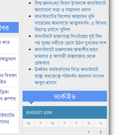
বিশ্ব জনসংখ্যা দিবস উপলক্ষে কানাইঘাটে
আলোচনা সভা ও সম্মাননা প্রদান
কানাইঘাটের কিশোর আহাদের খুনি
সায়েমের আদালতে আত্মসমর্পন, ৫ দিনের
খবর
রিমান্ড চাইবে পুলিশ
কানাইঘাট রাজাগঞ্জে নিখোঁজের দুই দিন
ি করে
পর সুরমা নদীতে ভেসে উঠল যুবকের লাশ
কানাইঘাটে চাঞ্চল্যকর জাহাঙ্গীর হত্যা
মামলার ৩ আসামী কক্সবাজার থেকে
ভ্যুত্থান
গ্রেফতার
উর্ধ্বতন কর্মকর্তাদের নিয়ে কানাইঘাট
কার বিতরণ
স্বাস্থ্য কমপ্লেক্সে পরিদর্শন করলেন সাংসদ
্ঠিত
আবুল হাসান
িড়িক!
আর্কাইভ
 ক্রাশার
AUGUST 2026
নাইঘাটের
লিসের
M
T
W
T
F
S
S
1
2