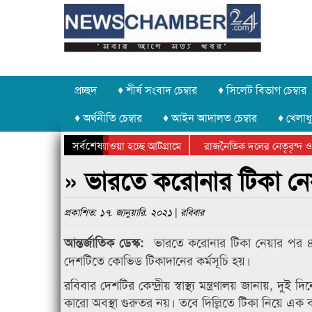
প্রচ্ছদ
♦ শীর্ষ সংবাদ চেম্বার
♦ সিলেট বিভাগ চেম্বার
♦ অর্থনীতি চেম্বার
♦ আইন আদালত চেম্বার
♦ খেলাধু
সর্বশেষ
 পাথর চুরি করে নিয়ে যাওয়া হচ্ছে আটগ্রামে
রাজনৈতিক দলের নেতৃবৃন্দ ও 
 বার্ষিক ক্রীড়া প্রতিযোগিতার পুরস্কার বিতরণ সম্পন্ন
সিলেটে বাংলাদেশ গ্রুপ থিয়ে
» ভারতে করোনার টিকা নেয়ার
প্রকাশিত: ১৭. জানুয়ারি. ২০২১ | রবিবার
ভারতে করোনার টিকা নেয়ার পর ৪৪৭ 
আন্তর্জাতিক ডেস্ক:
দেশটিতে কোভিড টিকাদানের কর্মসূচি হয়।
রবিবার দেশটির কেন্দ্রীয় স্বাস্থ্য মন্ত্রণালয় জানায়, দুই
কারো অবস্থা গুরুতর নয়। তবে দিল্লিতে টিকা নিয়ে এক ব্