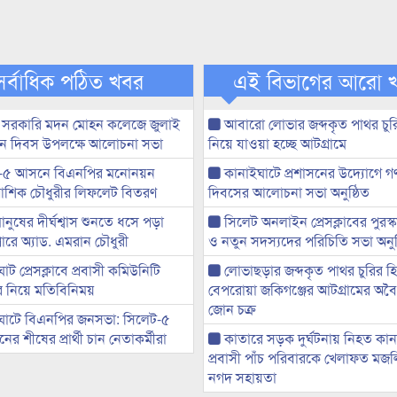
সর্বাধিক পঠিত খবর
এই বিভাগের আরো 
 সরকারি মদন মোহন কলেজে জুলাই
আবারো লোভার জব্দকৃত পাথর চুর
্থান দিবস উপলক্ষে আলোচনা সভা
নিয়ে যাওয়া হচ্ছে আটগ্রামে
-৫ আসনে বিএনপির মনোনয়ন
কানাইঘাটে প্রশাসনের উদ্যোগে গণঅ
ী আশিক চৌধুরীর লিফলেট বিতরণ
দিবসের আলোচনা সভা অনুষ্ঠিত
মানুষের দীর্ঘশ্বাস শুনতে ধসে পড়া
সিলেট অনলাইন প্রেসক্লাবের পুরস্
ারে অ্যাড. এমরান চৌধুরী
ও নতুন সদস্যদের পরিচিতি সভা অনুষ
ট প্রেসক্লাবে প্রবাসী কমিউনিটি
লোভাছড়ার জব্দকৃত পাথর চুরির হ
ের নিয়ে মতিবিনিময়
বেপরোয়া জকিগঞ্জের আটগ্রামের অবৈধ
জোন চক্র
ঘাটে বিএনপির জনসভা: সিলেট-৫
র শীষের প্রার্থী চান নেতাকর্মীরা
কাতারে সড়ক দুর্ঘটনায় নিহত কা
প্রবাসী পাঁচ পরিবারকে খেলাফত মজ
নগদ সহায়তা