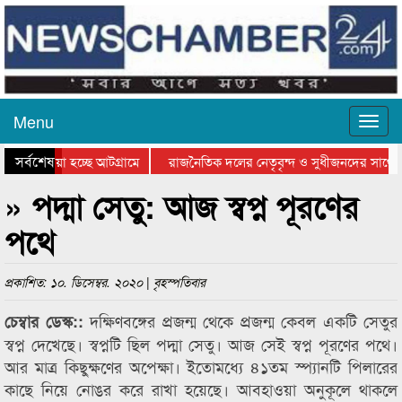
Menu
সর্বশেষ
য়ে যাওয়া হচ্ছে আটগ্রামে
রাজনৈতিক দলের নেতৃবৃন্দ ও সুধীজনদের সাথে 
িযোগিতার পুরস্কার বিতরণ সম্পন্ন
সিলেটে বাংলাদেশ গ্রুপ থিয়েটার ফেডারেশানের বি
» পদ্মা সেতু: আজ স্বপ্ন পূরণের
পথে
প্রকাশিত: ১০. ডিসেম্বর. ২০২০ | বৃহস্পতিবার
দক্ষিণবঙ্গের প্রজন্ম থেকে প্রজন্ম কেবল একটি সেতুর
চেম্বার ডেস্ক::
স্বপ্ন দেখেছে। স্বপ্নটি ছিল পদ্মা সেতু। আজ সেই স্বপ্ন পূরণের পথে।
আর মাত্র কিছুক্ষণের অপেক্ষা। ইতোমধ্যে ৪১তম স্প্যানটি পিলারের
কাছে নিয়ে নোঙর করে রাখা হয়েছে। আবহাওয়া অনুকূলে থাকলে