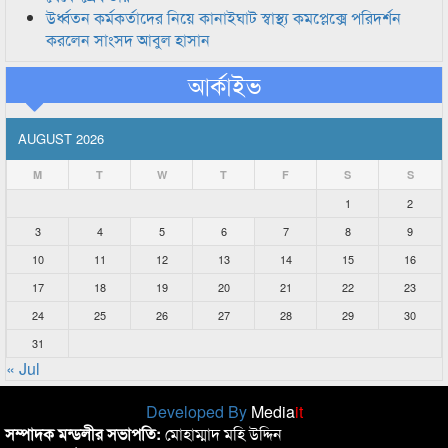
উর্ধ্বতন কর্মকর্তাদের নিয়ে কানাইঘাট স্বাস্থ্য কমপ্লেক্সে পরিদর্শন
করলেন সাংসদ আবুল হাসান
আর্কাইভ
AUGUST 2026
M
T
W
T
F
S
S
1
2
3
4
5
6
7
8
9
10
11
12
13
14
15
16
17
18
19
20
21
22
23
24
25
26
27
28
29
30
31
« Jul
Developed By
Media
it
সম্পাদক মন্ডলীর সভাপতি:
মোহাম্মাদ মহি উদ্দিন