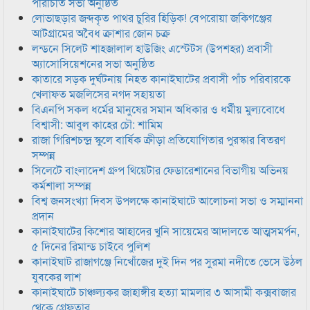
পরিচিতি সভা অনুষ্ঠিত
লোভাছড়ার জব্দকৃত পাথর চুরির হিড়িক! বেপরোয়া জকিগঞ্জের
আটগ্রামের অবৈধ ক্রাশার জোন চক্র
লন্ডনে সিলেট শাহজালাল হাউজিং এস্টেটস (উপশহর) প্রবাসী
অ্যাসোসিয়েশনের সভা অনুষ্ঠিত
কাতারে সড়ক দুর্ঘটনায় নিহত কানাইঘাটের প্রবাসী পাঁচ পরিবারকে
খেলাফত মজলিসের নগদ সহায়তা
বিএনপি সকল ধর্মের মানুষের সমান অধিকার ও ধর্মীয় মুল্যবোধে
বিশ্বাসী: আবুল কাহের চৌ: শামিম
রাজা গিরিশচন্দ্র স্কুলে বার্ষিক ক্রীড়া প্রতিযোগিতার পুরস্কার বিতরণ
সম্পন্ন
সিলেটে বাংলাদেশ গ্রুপ থিয়েটার ফেডারেশানের বিভাগীয় অভিনয়
কর্মশালা সম্পন্ন
বিশ্ব জনসংখ্যা দিবস উপলক্ষে কানাইঘাটে আলোচনা সভা ও সম্মাননা
প্রদান
কানাইঘাটের কিশোর আহাদের খুনি সায়েমের আদালতে আত্মসমর্পন,
৫ দিনের রিমান্ড চাইবে পুলিশ
কানাইঘাট রাজাগঞ্জে নিখোঁজের দুই দিন পর সুরমা নদীতে ভেসে উঠল
যুবকের লাশ
কানাইঘাটে চাঞ্চল্যকর জাহাঙ্গীর হত্যা মামলার ৩ আসামী কক্সবাজার
থেকে গ্রেফতার