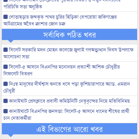
পরিচিতি সভা অনুষ্ঠিত
লোভাছড়ার জব্দকৃত পাথর চুরির হিড়িক! বেপরোয়া জকিগঞ্জের
আটগ্রামের অবৈধ ক্রাশার জোন চক্র
সর্বাধিক পঠিত খবর
সিলেট সরকারি মদন মোহন কলেজে জুলাই গণঅভ্যুত্থান দিবস উপলক্ষে
আলোচনা সভা
সিলেট-৫ আসনে বিএনপির মনোনয়ন প্রত্যাশী আশিক চৌধুরীর
লিফলেট বিতরণ
নিঃস্ব মানুষের দীর্ঘশ্বাস শুনতে ধসে পড়া কুশিয়ারাপারে অ্যাড. এমরান
চৌধুরী
কানাইঘাট প্রেসক্লাবে প্রবাসী কমিউনিটি নেতৃবৃন্দের নিয়ে মতিবিনিময়
কানাইঘাটে বিএনপির জনসভা: সিলেট-৫ আসনে ধানের শীষের প্রার্থী
চান নেতাকর্মীরা
এই বিভাগের আরো খবর