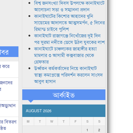
বিশ্ব জনসংখ্যা দিবস উপলক্ষে কানাইঘাটে
আলোচনা সভা ও সম্মাননা প্রদান
কানাইঘাটের কিশোর আহাদের খুনি
সায়েমের আদালতে আত্মসমর্পন, ৫ দিনের
রিমান্ড চাইবে পুলিশ
কানাইঘাট রাজাগঞ্জে নিখোঁজের দুই দিন
পর সুরমা নদীতে ভেসে উঠল যুবকের লাশ
কানাইঘাটে চাঞ্চল্যকর জাহাঙ্গীর হত্যা
খবর
মামলার ৩ আসামী কক্সবাজার থেকে
গ্রেফতার
ি করে
উর্ধ্বতন কর্মকর্তাদের নিয়ে কানাইঘাট
স্বাস্থ্য কমপ্লেক্সে পরিদর্শন করলেন সাংসদ
আবুল হাসান
ধীজনদের
র
আর্কাইভ
ভ্যুত্থান
AUGUST 2026
কার বিতরণ
M
T
W
T
F
S
S
্ঠিত
1
2