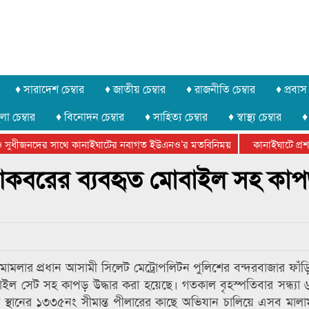
♦ সারাদেশ চেম্বার
♦ জাতীয় চেম্বার
♦ রাজনীতি চেম্বার
♦ প্রবাস 
লা চেম্বার
♦ বিনোদন চেম্বার
♦ সাহিত্য চেম্বার
♦ স্বাস্থ্য চেম্বার
♦
সুধীজনদের সাথে কানাইঘাটের নবাগত ইউএনও’র মতবিনিময়
কানাইঘাটে প্রশাস
টার ফেডারেশানের বিভাগীয় অভিনয় কর্মশালা সম্পন্ন
ে আকবরের ব্যবহৃত মোবাইল সহ কা
মামলার প্রধান আসামী সিলেট মেট্রোপলিটন পুলিশের বন্দরবাজার ফাঁড়ি
ল সেট সহ কাপড় উদ্ধার করা হয়েছে। গতকাল বৃহস্পতিবার সন্ধ্যা 
ামক স্থানের ১৩৩৫নং সীমান্ত পীলারের কাছে অভিযান চালিয়ে এসব মালাম