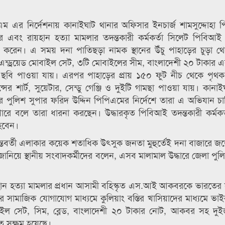
এম এর নির্দেশনায় কানাইঘাট থানার অফিসার ইনচার্জ শামসুদ্দোহা
 এবং রায়হান হত্যা মামলার তদন্তকারী কর্মকর্তা সিলেট পিবিআই ই
করেন। এ সময় দনা পাতিছড়া নামক স্থানের উঁচু পাহাড়ের চুড়া থ
টি এন্ড্রয়েড মোবাইল সেট, ৩টি মোবাইলের সীম, বাংলাদেশী ২০ টাকার 
ছবি পাওয়া যায়। এরপর পাহাড়ের প্রায় ১৫০ ফুট নীচ থেকে পৃথ
ের শার্ট, সুয়েটার, সেন্ডু গেঞ্জি ও দুইটি গামছা পাওয়া যায়। কানাই
র পুলিশ সুপার ফরিদ উদ্দিন পিপিএমের নির্দেশে তারা এ অভিযান চ
ারে বলে তারা ধারনা করছেন। উদ্ধারকৃত পিবিআই তদন্তকারী কর্মকর
 হবেন।
্তবর্তী এলাকার কয়েক শতাধিক উৎসুক জনতা মুহুর্তেই দনা বাজারে 
নিয়ে স্থানীয় সংবাদকর্মীদের বলেন, এসব মালামাল উদ্ধারে জেলা পুলি
য়হান হত্যা মামলার প্রধান আসামী বহিস্কৃত এস.আই আকবরকে ভারতের সীম
াজিক যোগাযোগ মাধ্যমে কুলিয়াং বস্তির খাসিয়াদের মাধ্যমে ভাই
ল সেট, সিম, ব্লেড, বাংলাদেশী ২০ টাকার নোট, আকবর সহ দুই
ে সক্ষম হয়েছে।