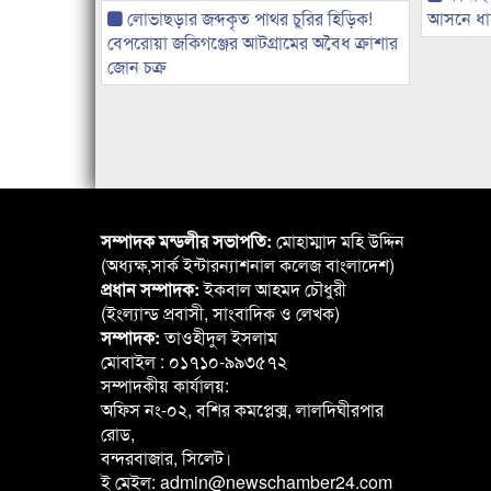
লোভাছড়ার জব্দকৃত পাথর চুরির হিড়িক!
আসনে ধানে
বেপরোয়া জকিগঞ্জের আটগ্রামের অবৈধ ক্রাশার
জোন চক্র
সম্পাদক মন্ডলীর সভাপতি:
মোহাম্মাদ মহি উদ্দিন
(অধ্যক্ষ,সার্ক ইন্টারন্যাশনাল কলেজ বাংলাদেশ)
প্রধান সম্পাদক:
ইকবাল আহমদ চৌধুরী
(ইংল্যান্ড প্রবাসী, সাংবাদিক ও লেখক)
সম্পাদক:
তাওহীদুল ইসলাম
মোবাইল : ০১৭১০-৯৯৩৫৭২
সম্পাদকীয় কার্যালয়:
অফিস নং-০২, বশির কমপ্লেক্স, লালদিঘীরপার
রোড,
বন্দরবাজার, সিলেট।
ই মেইল: admin@newschamber24.com