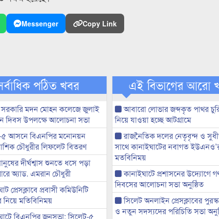
Messenger
Copy Link
সর্বাধিক পঠিত খবর
এই বিভাগের আরো 
 সরকারি মদন মোহন কলেজে জুলাই
আবারো লোভার জব্দকৃত পাথর চুর
্থান দিবস উপলক্ষে আলোচনা সভা
নিয়ে যাওয়া হচ্ছে আটগ্রামে
-৫ আসনে বিএনপির মনোনয়ন
রাজনৈতিক দলের নেতৃবৃন্দ ও সু
ী আশিক চৌধুরীর লিফলেট বিতরণ
সাথে কানাইঘাটের নবাগত ইউএনও’
মতবিনিময়
মানুষের দীর্ঘশ্বাস শুনতে ধসে পড়া
ারে অ্যাড. এমরান চৌধুরী
কানাইঘাটে প্রশাসনের উদ্যোগে গণঅ
দিবসের আলোচনা সভা অনুষ্ঠিত
ট প্রেসক্লাবে প্রবাসী কমিউনিটি
ের নিয়ে মতিবিনিময়
সিলেট অনলাইন প্রেসক্লাবের পুরস্
ও নতুন সদস্যদের পরিচিতি সভা অনুষ
ঘাটে বিএনপির জনসভা: সিলেট-৫