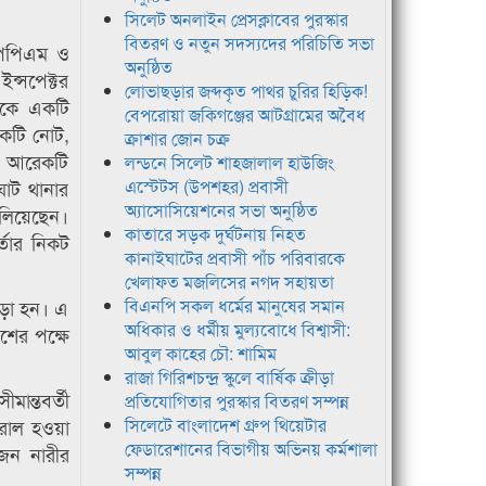
সিলেট অনলাইন প্রেসক্লাবের পুরস্কার
বিতরণ ও নতুন সদস্যদের পরিচিতি সভা
 পিপিএম ও
অনুষ্ঠিত
ন্সপেক্টর
লোভাছড়ার জব্দকৃত পাথর চুরির হিড়িক!
েকে একটি
বেপরোয়া জকিগঞ্জের আটগ্রামের অবৈধ
একটি নোট,
ক্রাশার জোন চক্র
ক আরেকটি
লন্ডনে সিলেট শাহজালাল হাউজিং
ঘাট থানার
এস্টেটস (উপশহর) প্রবাসী
অ্যাসোসিয়েশনের সভা অনুষ্ঠিত
ালিয়েছেন।
কাতারে সড়ক দুর্ঘটনায় নিহত
্তার নিকট
কানাইঘাটের প্রবাসী পাঁচ পরিবারকে
খেলাফত মজলিসের নগদ সহায়তা
জড়ো হন। এ
বিএনপি সকল ধর্মের মানুষের সমান
অধিকার ও ধর্মীয় মুল্যবোধে বিশ্বাসী:
শের পক্ষে
আবুল কাহের চৌ: শামিম
রাজা গিরিশচন্দ্র স্কুলে বার্ষিক ক্রীড়া
ান্তবর্তী
প্রতিযোগিতার পুরস্কার বিতরণ সম্পন্ন
রাল হওয়া
সিলেটে বাংলাদেশ গ্রুপ থিয়েটার
ফেডারেশানের বিভাগীয় অভিনয় কর্মশালা
জন নারীর
সম্পন্ন