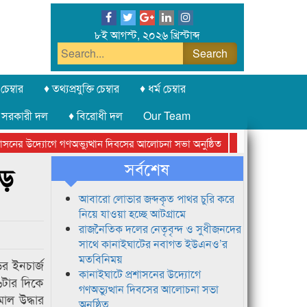
৮ই আগস্ট, ২০২৬ খ্রিস্টাব্দ
চেম্বার
♦ তথ্যপ্রযুক্তি চেম্বার
♦ ধর্ম চেম্বার
 সরকারী দল
♦ বিরোধী দল
Our Team
নের উদ্যোগে গণঅভ্যুত্থান দিবসের আলোচনা সভা অনুষ্ঠিত
সিলেট অনলাইন প্রেসক
সর্বশেষ
পড়
আবারো লোভার জব্দকৃত পাথর চুরি করে
নিয়ে যাওয়া হচ্ছে আটগ্রামে
রাজনৈতিক দলের নেতৃবৃন্দ ও সুধীজনদের
সাথে কানাইঘাটের নবাগত ইউএনও’র
মতবিনিময়
র ইনচার্জ
কানাইঘাটে প্রশাসনের উদ্যোগে
৬টার দিকে
গণঅভ্যুত্থান দিবসের আলোচনা সভা
াল উদ্ধার
অনুষ্ঠিত