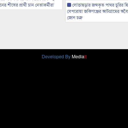
র শীষের প্রার্থী চান নেতাকর্মীরা
লোভাছড়ার জব্দকৃত পাথর চুরির হ
বেপরোয়া জকিগঞ্জের আটগ্রামের অবৈধ
জোন চক্র
Developed By
Media
it