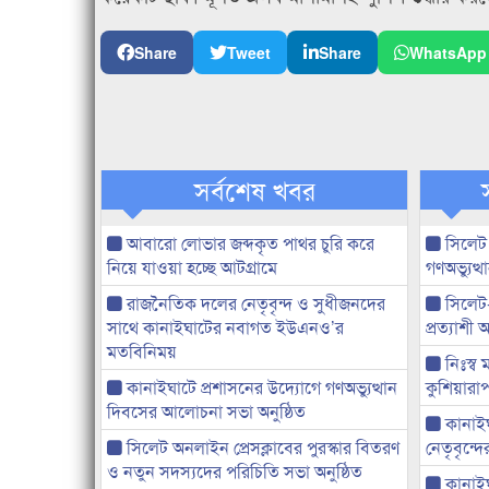
Share
Tweet
Share
WhatsApp
সর্বশেষ খবর
আবারো লোভার জব্দকৃত পাথর চুরি করে
সিলেট
নিয়ে যাওয়া হচ্ছে আটগ্রামে
গণঅভ্যুত
রাজনৈতিক দলের নেতৃবৃন্দ ও সুধীজনদের
সিলেট
সাথে কানাইঘাটের নবাগত ইউএনও’র
প্রত্যাশ
মতবিনিময়
নিঃস্ব 
কানাইঘাটে প্রশাসনের উদ্যোগে গণঅভ্যুত্থান
কুশিয়ারাপ
দিবসের আলোচনা সভা অনুষ্ঠিত
কানাইঘা
সিলেট অনলাইন প্রেসক্লাবের পুরস্কার বিতরণ
নেতৃবৃন্দ
ও নতুন সদস্যদের পরিচিতি সভা অনুষ্ঠিত
কানাই