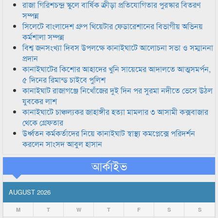
রাজা গিরিশচন্দ্র স্কুলে বার্ষিক ক্রীড়া প্রতিযোগিতার পুরস্কার বিতরণ
সম্পন্ন
সিলেটে বাংলাদেশ গ্রুপ থিয়েটার ফেডারেশানের বিভাগীয় অভিনয়
কর্মশালা সম্পন্ন
বিশ্ব জনসংখ্যা দিবস উপলক্ষে কানাইঘাটে আলোচনা সভা ও সম্মাননা
প্রদান
কানাইঘাটের কিশোর আহাদের খুনি সায়েমের আদালতে আত্মসমর্পন,
৫ দিনের রিমান্ড চাইবে পুলিশ
কানাইঘাট রাজাগঞ্জে নিখোঁজের দুই দিন পর সুরমা নদীতে ভেসে উঠল
যুবকের লাশ
কানাইঘাটে চাঞ্চল্যকর জাহাঙ্গীর হত্যা মামলার ৩ আসামী কক্সবাজার
থেকে গ্রেফতার
উর্ধ্বতন কর্মকর্তাদের নিয়ে কানাইঘাট স্বাস্থ্য কমপ্লেক্সে পরিদর্শন
করলেন সাংসদ আবুল হাসান
আর্কাইভ
AUGUST 2026
M
T
W
T
F
S
S