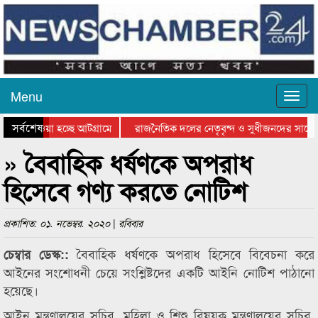
Menu
সর্বশেষ
িয়ে যাওয়া হচ্ছে আটগ্রামে
রাজনৈতিক দলের নেতৃবৃন্দ ও সুধীজনদের সাথে 
িযোগিতার পুরস্কার বিতরণ সম্পন্ন
সিলেটে বাংলাদেশ গ্রুপ থিয়েটার ফেডারেশানের বি
» বৈবাহিক ধর্ষণকে অপরাধ
হিসেবে গণ্য করতে নোটিশ
প্রকাশিত: ০১. নভেম্বর. ২০২০ | রবিবার
বৈবাহিক ধর্ষণকে অপরাধ হিসেবে বিবেচনা করে
চেম্বার ডেস্ক::
আইনের সংশোধনী চেয়ে সংশ্লিষ্টদের একটি আইনি নোটিশ পাঠানো
হয়েছে।
আইন মন্ত্রণালয়ের সচিব, মহিলা ও শিশু বিষয়ক মন্ত্রণালয়ের সচিব,