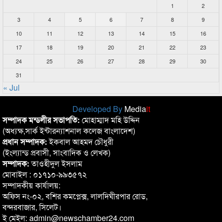
1
2
3
4
5
6
7
8
9
10
11
12
13
14
15
16
17
18
19
20
21
22
23
24
25
26
27
28
29
30
31
« Jul
Developed By
Media
it
সম্পাদক মন্ডলীর সভাপতি:
মোহাম্মাদ মহি উদ্দিন
(অধ্যক্ষ,সার্ক ইন্টারন্যাশনাল কলেজ বাংলাদেশ)
প্রধান সম্পাদক:
ইকবাল আহমদ চৌধুরী
(ইংল্যান্ড প্রবাসী, সাংবাদিক ও লেখক)
সম্পাদক:
তাওহীদুল ইসলাম
মোবাইল : ০১৭১০-৯৯৩৫৭২
সম্পাদকীয় কার্যালয়:
অফিস নং-০২, বশির কমপ্লেক্স, লালদিঘীরপার রোড,
বন্দরবাজার, সিলেট।
ই মেইল: admin@newschamber24.com