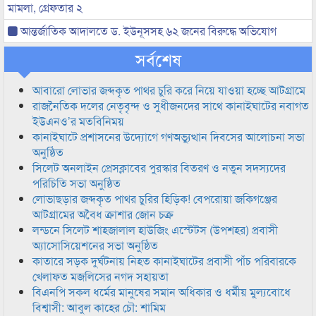
মামলা, গ্রেফতার ২
আন্তর্জাতিক আদালতে ড. ইউনূসসহ ৬২ জনের বিরুদ্ধে অভিযোগ
সর্বশেষ
আবারো লোভার জব্দকৃত পাথর চুরি করে নিয়ে যাওয়া হচ্ছে আটগ্রামে
রাজনৈতিক দলের নেতৃবৃন্দ ও সুধীজনদের সাথে কানাইঘাটের নবাগত
ইউএনও’র মতবিনিময়
কানাইঘাটে প্রশাসনের উদ্যোগে গণঅভ্যুত্থান দিবসের আলোচনা সভা
অনুষ্ঠিত
সিলেট অনলাইন প্রেসক্লাবের পুরস্কার বিতরণ ও নতুন সদস্যদের
পরিচিতি সভা অনুষ্ঠিত
লোভাছড়ার জব্দকৃত পাথর চুরির হিড়িক! বেপরোয়া জকিগঞ্জের
আটগ্রামের অবৈধ ক্রাশার জোন চক্র
লন্ডনে সিলেট শাহজালাল হাউজিং এস্টেটস (উপশহর) প্রবাসী
অ্যাসোসিয়েশনের সভা অনুষ্ঠিত
কাতারে সড়ক দুর্ঘটনায় নিহত কানাইঘাটের প্রবাসী পাঁচ পরিবারকে
খেলাফত মজলিসের নগদ সহায়তা
বিএনপি সকল ধর্মের মানুষের সমান অধিকার ও ধর্মীয় মুল্যবোধে
বিশ্বাসী: আবুল কাহের চৌ: শামিম