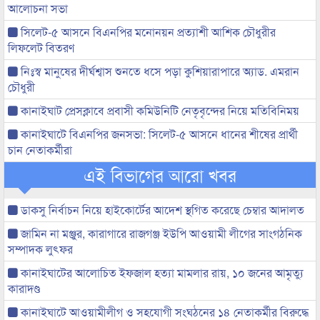
আলোচনা সভা
সিলেট-৫ আসনে বিএনপির মনোনয়ন প্রত্যাশী আশিক চৌধুরীর
লিফলেট বিতরণ
নিঃস্ব মানুষের দীর্ঘশ্বাস শুনতে ধসে পড়া কুশিয়ারাপারে অ্যাড. এমরান
চৌধুরী
কানাইঘাট প্রেসক্লাবে প্রবাসী কমিউনিটি নেতৃবৃন্দের নিয়ে মতিবিনিময়
কানাইঘাটে বিএনপির জনসভা: সিলেট-৫ আসনে ধানের শীষের প্রার্থী
চান নেতাকর্মীরা
এই বিভাগের আরো খবর
ডাকসু নির্বাচন নিয়ে হাইকোর্টের আদেশ স্থগিত করেছে চেম্বার আদালত
জামিন না মঞ্জুর, কারাগারে রাজগঞ্জ ইউপি আওয়ামী লীগের সাংগঠনিক
সম্পাদক লুৎফর
কানাইঘাটের আলোচিত ইফজাল হত্যা মামলার রায়, ১০ জনের আমৃত্যু
কারাদণ্ড
কানাইঘাটে আওয়ামীলীগ ও সহযোগী সংঘঠনের ১৪ নেতাকর্মীর বিরুদ্ধে