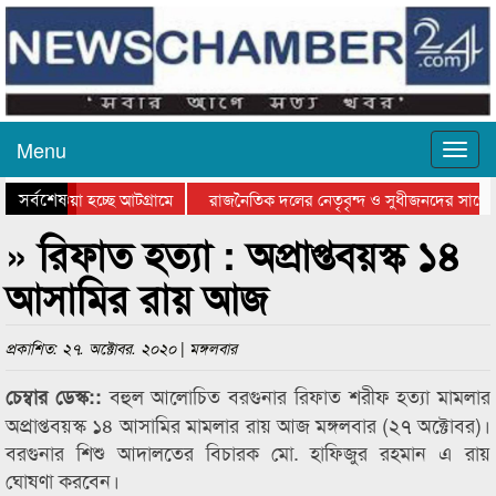
Menu
সর্বশেষ
িয়ে যাওয়া হচ্ছে আটগ্রামে
রাজনৈতিক দলের নেতৃবৃন্দ ও সুধীজনদের সাথে 
িযোগিতার পুরস্কার বিতরণ সম্পন্ন
সিলেটে বাংলাদেশ গ্রুপ থিয়েটার ফেডারেশানের বি
» রিফাত হত্যা : অপ্রাপ্তবয়স্ক ১৪
আসামির রায় আজ
প্রকাশিত: ২৭. অক্টোবর. ২০২০ | মঙ্গলবার
বহুল আলোচিত বরগুনার রিফাত শরীফ হত্যা মামলার
চেম্বার ডেস্ক::
অপ্রাপ্তবয়স্ক ১৪ আসামির মামলার রায় আজ মঙ্গলবার (২৭ অক্টোবর)।
বরগুনার শিশু আদালতের বিচারক মো. হাফিজুর রহমান এ রায়
ঘোষণা করবেন।