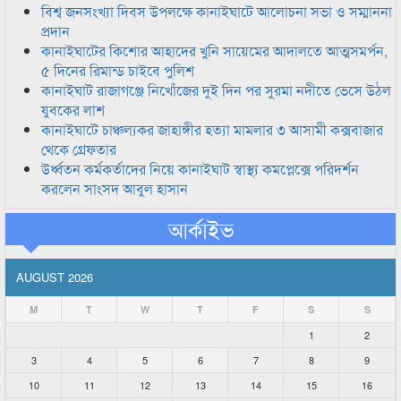
বিশ্ব জনসংখ্যা দিবস উপলক্ষে কানাইঘাটে আলোচনা সভা ও সম্মাননা
প্রদান
কানাইঘাটের কিশোর আহাদের খুনি সায়েমের আদালতে আত্মসমর্পন,
৫ দিনের রিমান্ড চাইবে পুলিশ
কানাইঘাট রাজাগঞ্জে নিখোঁজের দুই দিন পর সুরমা নদীতে ভেসে উঠল
যুবকের লাশ
কানাইঘাটে চাঞ্চল্যকর জাহাঙ্গীর হত্যা মামলার ৩ আসামী কক্সবাজার
থেকে গ্রেফতার
উর্ধ্বতন কর্মকর্তাদের নিয়ে কানাইঘাট স্বাস্থ্য কমপ্লেক্সে পরিদর্শন
করলেন সাংসদ আবুল হাসান
আর্কাইভ
AUGUST 2026
M
T
W
T
F
S
S
1
2
3
4
5
6
7
8
9
10
11
12
13
14
15
16