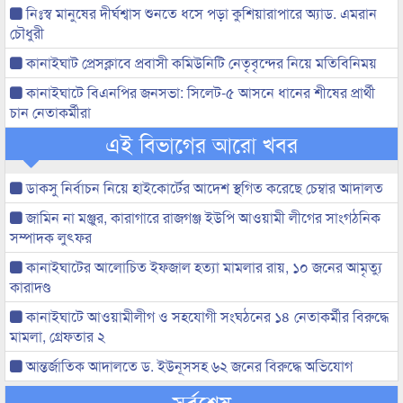
নিঃস্ব মানুষের দীর্ঘশ্বাস শুনতে ধসে পড়া কুশিয়ারাপারে অ্যাড. এমরান
চৌধুরী
কানাইঘাট প্রেসক্লাবে প্রবাসী কমিউনিটি নেতৃবৃন্দের নিয়ে মতিবিনিময়
কানাইঘাটে বিএনপির জনসভা: সিলেট-৫ আসনে ধানের শীষের প্রার্থী
চান নেতাকর্মীরা
এই বিভাগের আরো খবর
ডাকসু নির্বাচন নিয়ে হাইকোর্টের আদেশ স্থগিত করেছে চেম্বার আদালত
জামিন না মঞ্জুর, কারাগারে রাজগঞ্জ ইউপি আওয়ামী লীগের সাংগঠনিক
সম্পাদক লুৎফর
কানাইঘাটের আলোচিত ইফজাল হত্যা মামলার রায়, ১০ জনের আমৃত্যু
কারাদণ্ড
কানাইঘাটে আওয়ামীলীগ ও সহযোগী সংঘঠনের ১৪ নেতাকর্মীর বিরুদ্ধে
মামলা, গ্রেফতার ২
আন্তর্জাতিক আদালতে ড. ইউনূসসহ ৬২ জনের বিরুদ্ধে অভিযোগ
সর্বশেষ