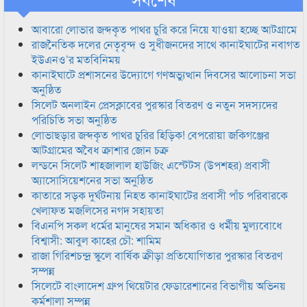
আবারো লোভার জব্দকৃত পাথর চুরি করে নিয়ে যাওয়া হচ্ছে আটগ্রামে
রাজনৈতিক দলের নেতৃবৃন্দ ও সুধীজনদের সাথে কানাইঘাটের নবাগত
ইউএনও’র মতবিনিময়
কানাইঘাটে প্রশাসনের উদ্যোগে গণঅভ্যুত্থান দিবসের আলোচনা সভা
অনুষ্ঠিত
সিলেট অনলাইন প্রেসক্লাবের পুরস্কার বিতরণ ও নতুন সদস্যদের
পরিচিতি সভা অনুষ্ঠিত
লোভাছড়ার জব্দকৃত পাথর চুরির হিড়িক! বেপরোয়া জকিগঞ্জের
আটগ্রামের অবৈধ ক্রাশার জোন চক্র
লন্ডনে সিলেট শাহজালাল হাউজিং এস্টেটস (উপশহর) প্রবাসী
অ্যাসোসিয়েশনের সভা অনুষ্ঠিত
কাতারে সড়ক দুর্ঘটনায় নিহত কানাইঘাটের প্রবাসী পাঁচ পরিবারকে
খেলাফত মজলিসের নগদ সহায়তা
বিএনপি সকল ধর্মের মানুষের সমান অধিকার ও ধর্মীয় মুল্যবোধে
বিশ্বাসী: আবুল কাহের চৌ: শামিম
রাজা গিরিশচন্দ্র স্কুলে বার্ষিক ক্রীড়া প্রতিযোগিতার পুরস্কার বিতরণ
সম্পন্ন
সিলেটে বাংলাদেশ গ্রুপ থিয়েটার ফেডারেশানের বিভাগীয় অভিনয়
কর্মশালা সম্পন্ন