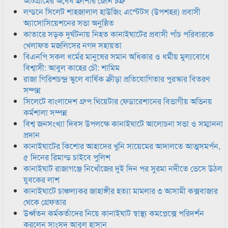
আটগ্রামের অবৈধ ক্রাশার জোন চক্র
লন্ডনে সিলেট শাহজালাল হাউজিং এস্টেটস (উপশহর) প্রবাসী
অ্যাসোসিয়েশনের সভা অনুষ্ঠিত
কাতারে সড়ক দুর্ঘটনায় নিহত কানাইঘাটের প্রবাসী পাঁচ পরিবারকে
খেলাফত মজলিসের নগদ সহায়তা
বিএনপি সকল ধর্মের মানুষের সমান অধিকার ও ধর্মীয় মুল্যবোধে
বিশ্বাসী: আবুল কাহের চৌ: শামিম
রাজা গিরিশচন্দ্র স্কুলে বার্ষিক ক্রীড়া প্রতিযোগিতার পুরস্কার বিতরণ
সম্পন্ন
সিলেটে বাংলাদেশ গ্রুপ থিয়েটার ফেডারেশানের বিভাগীয় অভিনয়
কর্মশালা সম্পন্ন
বিশ্ব জনসংখ্যা দিবস উপলক্ষে কানাইঘাটে আলোচনা সভা ও সম্মাননা
প্রদান
কানাইঘাটের কিশোর আহাদের খুনি সায়েমের আদালতে আত্মসমর্পন,
৫ দিনের রিমান্ড চাইবে পুলিশ
কানাইঘাট রাজাগঞ্জে নিখোঁজের দুই দিন পর সুরমা নদীতে ভেসে উঠল
যুবকের লাশ
কানাইঘাটে চাঞ্চল্যকর জাহাঙ্গীর হত্যা মামলার ৩ আসামী কক্সবাজার
থেকে গ্রেফতার
উর্ধ্বতন কর্মকর্তাদের নিয়ে কানাইঘাট স্বাস্থ্য কমপ্লেক্সে পরিদর্শন
করলেন সাংসদ আবুল হাসান