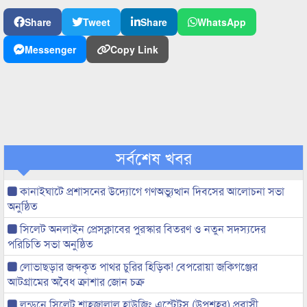
Share
Tweet
Share
WhatsApp
Messenger
Copy Link
সর্বশেষ খবর
কানাইঘাটে প্রশাসনের উদ্যোগে গণঅভ্যুত্থান দিবসের আলোচনা সভা
অনুষ্ঠিত
সিলেট অনলাইন প্রেসক্লাবের পুরস্কার বিতরণ ও নতুন সদস্যদের
পরিচিতি সভা অনুষ্ঠিত
লোভাছড়ার জব্দকৃত পাথর চুরির হিড়িক! বেপরোয়া জকিগঞ্জের
আটগ্রামের অবৈধ ক্রাশার জোন চক্র
লন্ডনে সিলেট শাহজালাল হাউজিং এস্টেটস (উপশহর) প্রবাসী