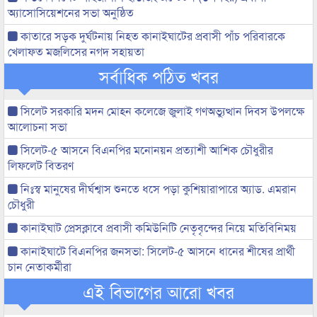
অ্যাসোসিয়েশনের সভা অনুষ্ঠিত
কাতারে সড়ক দুর্ঘটনায় নিহত কানাইঘাটের প্রবাসী পাঁচ পরিবারকে
খেলাফত মজলিসের নগদ সহায়তা
সর্বাধিক পঠিত খবর
সিলেট সরকারি মদন মোহন কলেজে জুলাই গণঅভ্যুত্থান দিবস উপলক্ষে
আলোচনা সভা
সিলেট-৫ আসনে বিএনপির মনোনয়ন প্রত্যাশী আশিক চৌধুরীর
লিফলেট বিতরণ
নিঃস্ব মানুষের দীর্ঘশ্বাস শুনতে ধসে পড়া কুশিয়ারাপারে অ্যাড. এমরান
চৌধুরী
কানাইঘাট প্রেসক্লাবে প্রবাসী কমিউনিটি নেতৃবৃন্দের নিয়ে মতিবিনিময়
কানাইঘাটে বিএনপির জনসভা: সিলেট-৫ আসনে ধানের শীষের প্রার্থী
চান নেতাকর্মীরা
এই বিভাগের আরো খবর