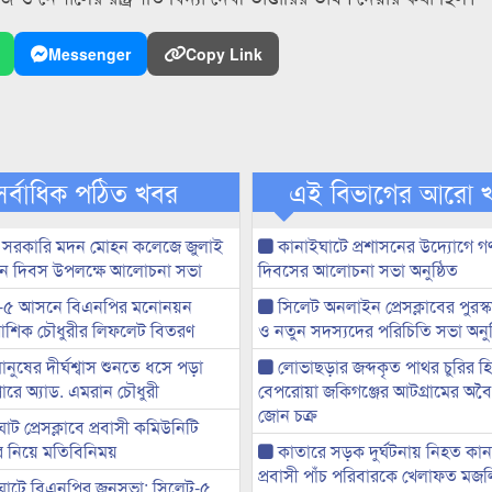
Messenger
Copy Link
সর্বাধিক পঠিত খবর
এই বিভাগের আরো 
 সরকারি মদন মোহন কলেজে জুলাই
কানাইঘাটে প্রশাসনের উদ্যোগে গণঅ
্থান দিবস উপলক্ষে আলোচনা সভা
দিবসের আলোচনা সভা অনুষ্ঠিত
-৫ আসনে বিএনপির মনোনয়ন
সিলেট অনলাইন প্রেসক্লাবের পুরস্
ী আশিক চৌধুরীর লিফলেট বিতরণ
ও নতুন সদস্যদের পরিচিতি সভা অনুষ
মানুষের দীর্ঘশ্বাস শুনতে ধসে পড়া
লোভাছড়ার জব্দকৃত পাথর চুরির হ
ারে অ্যাড. এমরান চৌধুরী
বেপরোয়া জকিগঞ্জের আটগ্রামের অবৈধ
জোন চক্র
ট প্রেসক্লাবে প্রবাসী কমিউনিটি
ের নিয়ে মতিবিনিময়
কাতারে সড়ক দুর্ঘটনায় নিহত কা
প্রবাসী পাঁচ পরিবারকে খেলাফত মজ
ঘাটে বিএনপির জনসভা: সিলেট-৫