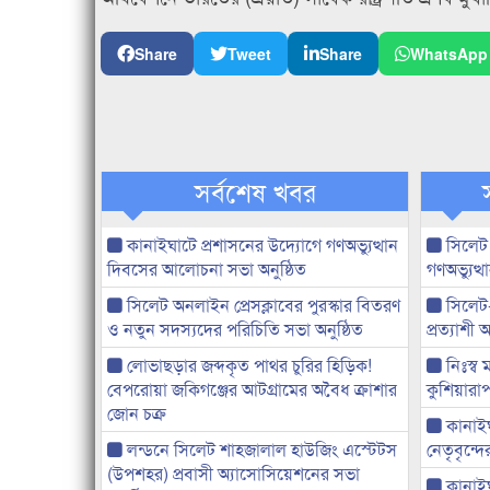
Share
Tweet
Share
WhatsApp
সর্বশেষ খবর
কানাইঘাটে প্রশাসনের উদ্যোগে গণঅভ্যুত্থান
সিলেট
দিবসের আলোচনা সভা অনুষ্ঠিত
গণঅভ্যুত
সিলেট অনলাইন প্রেসক্লাবের পুরস্কার বিতরণ
সিলেট
ও নতুন সদস্যদের পরিচিতি সভা অনুষ্ঠিত
প্রত্যাশ
লোভাছড়ার জব্দকৃত পাথর চুরির হিড়িক!
নিঃস্ব 
বেপরোয়া জকিগঞ্জের আটগ্রামের অবৈধ ক্রাশার
কুশিয়ারাপ
জোন চক্র
কানাইঘা
লন্ডনে সিলেট শাহজালাল হাউজিং এস্টেটস
নেতৃবৃন্দ
(উপশহর) প্রবাসী অ্যাসোসিয়েশনের সভা
কানাই