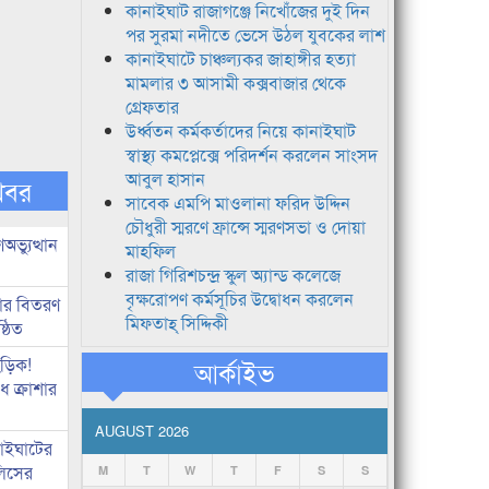
কানাইঘাট রাজাগঞ্জে নিখোঁজের দুই দিন
পর সুরমা নদীতে ভেসে উঠল যুবকের লাশ
কানাইঘাটে চাঞ্চল্যকর জাহাঙ্গীর হত্যা
মামলার ৩ আসামী কক্সবাজার থেকে
গ্রেফতার
উর্ধ্বতন কর্মকর্তাদের নিয়ে কানাইঘাট
স্বাস্থ্য কমপ্লেক্সে পরিদর্শন করলেন সাংসদ
আবুল হাসান
খবর
সাবেক এমপি মাওলানা ফরিদ উদ্দিন
চৌধুরী স্মরণে ফ্রান্সে স্মরণসভা ও দোয়া
ভ্যুত্থান
মাহফিল
রাজা গিরিশচন্দ্র স্কুল অ্যান্ড কলেজে
বৃক্ষরোপণ কর্মসূচির উদ্বোধন করলেন
কার বিতরণ
মিফতাহ্ সিদ্দিকী
্ঠিত
িড়িক!
আর্কাইভ
 ক্রাশার
AUGUST 2026
নাইঘাটের
লিসের
M
T
W
T
F
S
S