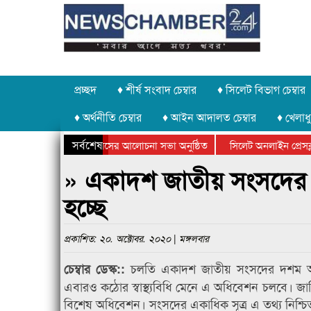
প্রচ্ছদ
♦ শীর্ষ সংবাদ চেম্বার
♦ সিলেট বিভাগ চেম্বার
♦ অর্থনীতি চেম্বার
♦ আইন আদালত চেম্বার
♦ খেলাধু
সর্বশেষ
উদ্যোগে গণঅভ্যুত্থান দিবসের আলোচনা সভা অনুষ্ঠিত
সিলেট অনলাইন প্রেসক্লাব
উপলক্ষে কানাইঘাটে আলোচনা সভা ও সম্মাননা প্রদান
কানাইঘাটের কিশোর আহাদে
» একাদশ জাতীয় সংসদের দ
হচ্ছে
প্রকাশিত: ২০. অক্টোবর. ২০২০ | মঙ্গলবার
চলতি একাদশ জাতীয় সংসদের দশম অধ
চেম্বার ডেস্ক::
এবারও কঠোর স্বাস্থ্যবিধি মেনে এ অধিবেশন চলবে। জাত
বিশেষ অধিবেশন। সংসদের একাধিক সূত্র এ তথ্য নিশ্চ