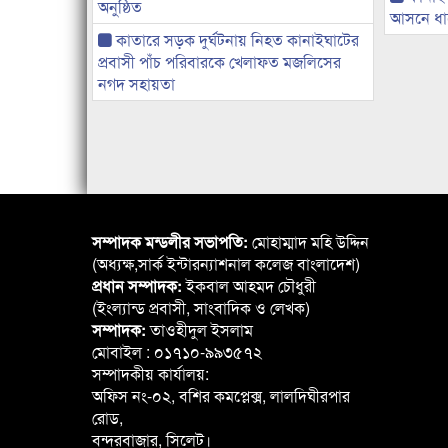
অনুষ্ঠিত
আসনে ধানে
কাতারে সড়ক দুর্ঘটনায় নিহত কানাইঘাটের
প্রবাসী পাঁচ পরিবারকে খেলাফত মজলিসের
নগদ সহায়তা
সম্পাদক মন্ডলীর সভাপতি:
মোহাম্মাদ মহি উদ্দিন
(অধ্যক্ষ,সার্ক ইন্টারন্যাশনাল কলেজ বাংলাদেশ)
প্রধান সম্পাদক:
ইকবাল আহমদ চৌধুরী
(ইংল্যান্ড প্রবাসী, সাংবাদিক ও লেখক)
সম্পাদক:
তাওহীদুল ইসলাম
মোবাইল : ০১৭১০-৯৯৩৫৭২
সম্পাদকীয় কার্যালয়:
অফিস নং-০২, বশির কমপ্লেক্স, লালদিঘীরপার
রোড,
বন্দরবাজার, সিলেট।