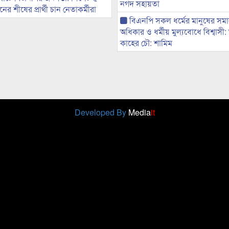
নগদ সহায়তা
র শীষের প্রার্থী চান নেতাকর্মীরা
বিএনপি সকল ধর্মের মানুষের সম
অধিকার ও ধর্মীয় মুল্যবোধে বিশ্বাসী
কাহের চৌ: শামিম
Developed By
Media
it