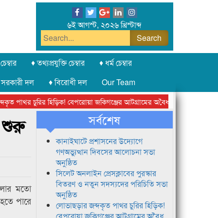
৬ই আগস্ট, ২০২৬ খ্রিস্টাব্দ
চেম্বার
♦ তথ্যপ্রযুক্তি চেম্বার
♦ ধর্ম চেম্বার
 সরকারী দল
♦ বিরোধী দল
Our Team
ত পাথর চুরির হিড়িক! বেপরোয়া জকিগঞ্জের আটগ্রামের অবৈধ ক্রাশার জোন চক্র
সর্বশেষ
শুরু
কানাইঘাটে প্রশাসনের উদ্যোগে
গণঅভ্যুত্থান দিবসের আলোচনা সভা
অনুষ্ঠিত
সিলেট অনলাইন প্রেসক্লাবের পুরস্কার
বিতরণ ও নতুন সদস্যদের পরিচিতি সভা
ুলোর মতো
অনুষ্ঠিত
 হতে পারে
লোভাছড়ার জব্দকৃত পাথর চুরির হিড়িক!
বেপরোয়া জকিগঞ্জের আটগ্রামের অবৈধ