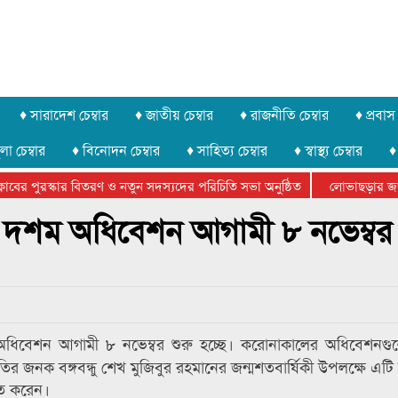
♦ সারাদেশ চেম্বার
♦ জাতীয় চেম্বার
♦ রাজনীতি চেম্বার
♦ প্রবাস 
লা চেম্বার
♦ বিনোদন চেম্বার
♦ সাহিত্য চেম্বার
♦ স্বাস্থ্য চেম্বার
♦
ের পুরস্কার বিতরণ ও নতুন সদস্যদের পরিচিতি সভা অনুষ্ঠিত
লোভাছড়ার জব্দকৃ
র খুনি সায়েমের আদালতে আত্মসমর্পন, ৫ দিনের রিমান্ড চাইবে পুলিশ
শম অধিবেশন আগামী ৮ নভেম্বর 
িবেশন আগামী ৮ নভেম্বর শুরু হচ্ছে। করোনাকালের অধিবেশনগ
ির জনক বঙ্গবন্ধু শেখ মুজিবুর রহমানের জন্মশতবার্ষিকী উপলক্ষে এটি
িত করেন।