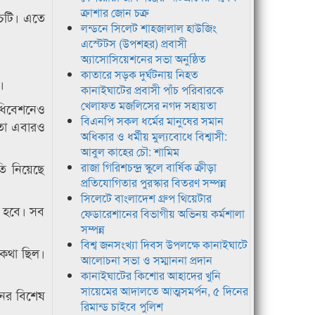
ক্রাশার জোন চক্র
ঁচটি। এতে
লন্ডনে সিলেট শাহজালাল হাউজিং
এস্টেটস (উপশহর) প্রবাসী
অ্যাসোসিয়েশনের সভা অনুষ্ঠিত
কাতারে সড়ক দুর্ঘটনায় নিহত
।
কানাইঘাটের প্রবাসী পাঁচ পরিবারকে
খেলাফত মজলিসের নগদ সহায়তা
অধিবেশনেও
বিএনপি সকল ধর্মের মানুষের সমান
মতো এবারও
অধিকার ও ধর্মীয় মুল্যবোধে বিশ্বাসী:
আবুল কাহের চৌ: শামিম
তি নিয়েছে
রাজা গিরিশচন্দ্র স্কুলে বার্ষিক ক্রীড়া
প্রতিযোগিতার পুরস্কার বিতরণ সম্পন্ন
সিলেটে বাংলাদেশ গ্রুপ থিয়েটার
ো হবে। সব
ফেডারেশানের বিভাগীয় অভিনয় কর্মশালা
সম্পন্ন
বিশ্ব জনসংখ্যা দিবস উপলক্ষে কানাইঘাটে
 কথা ছিল।
আলোচনা সভা ও সম্মাননা প্রদান
কানাইঘাটের কিশোর আহাদের খুনি
সায়েমের আদালতে আত্মসমর্পন, ৫ দিনের
নের বিশেষ
রিমান্ড চাইবে পুলিশ