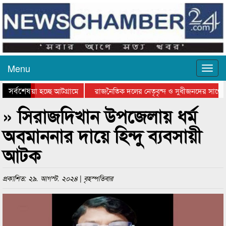
Menu
সর্বশেষ
য়ে যাওয়া হচ্ছে আটগ্রামে
রাজনৈতিক দলের নেতৃবৃন্দ ও সুধীজনদের সাথে 
িযোগিতার পুরস্কার বিতরণ সম্পন্ন
সিলেটে বাংলাদেশ গ্রুপ থিয়েটার ফেডারেশানের বি
» সিরাজদিখান উপজেলায় ধর্ম
অবমাননার দায়ে হিন্দু ব্যবসায়ী
আটক
প্রকাশিত: ২৯. আগস্ট. ২০২৪ | বৃহস্পতিবার