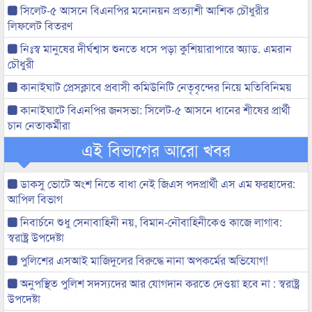
সিলেট-৫ আসনে বিএনপির মনোনয়ন প্রত্যাশী আশিক চৌধুরীর
লিফলেট বিতরণ
নিঃস্ব মানুষের দীর্ঘশ্বাস শুনতে ধসে পড়া কুশিয়ারাপারে অ্যাড. এমরান
চৌধুরী
কানাইঘাট প্রেসক্লাবে প্রবাসী কমিউনিটি নেতৃবৃন্দের নিয়ে মতিবিনিময়
কানাইঘাটে বিএনপির জনসভা: সিলেট-৫ আসনে ধানের শীষের প্রার্থী
চান নেতাকর্মীরা
এই বিভাগের আরো খবর
ডাকসু ভোটে অংশ নিতে বাধা নেই জিএস পদপ্রার্থী এস এম ফরহাদের:
আপিল বিভাগ
নিবার্চনে শুধু সেনাবাহিনী নয়, বিমান-নৌবাহিনীকেও কাজে লাগাব:
স্বরাষ্ট্র উপদেষ্টা
পুলিশের এসআই মাজিদুলের বিরুদ্ধে নানা অপকর্মের অভিযোগ!
অনুপস্থিত পুলিশ সদস্যদের আর যোগদান করতে দেওয়া হবে না : স্বরাষ্ট্র
উপদেষ্টা