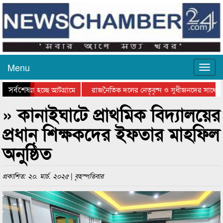
Menu
সর্বশেষ
ে যাওয়া হচ্ছে আটগ্রামে
রাজনৈতিক দলের নেতৃবৃন্দ ও সুধীজনদের সাথে ক
যোগিতার পুরস্কার বিতরণ সম্পন্ন
সিলেটে বাংলাদেশ গ্রুপ থিয়েটার ফেডারেশানের বিভ
» কানাইঘাটে প্রাথমিক বিদ্যালয়ের
প্রধান শিক্ষকদের ইফতার মাহফিল
অনুষ্ঠিত
প্রকাশিত: ২০. মার্চ. ২০২৫ | বৃহস্পতিবার