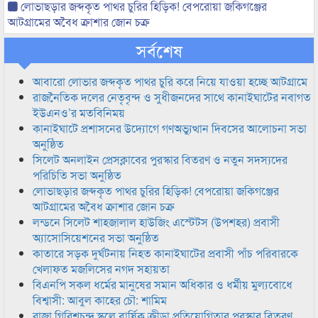
লোভাছড়ার জব্দকৃত পাথর চুরির হিড়িক! বেপরোয়া জকিগঞ্জের
আটগ্রামের অবৈধ ক্রাশার জোন চক্র
সর্বশেষ
আবারো লোভার জব্দকৃত পাথর চুরি করে নিয়ে যাওয়া হচ্ছে আটগ্রামে
রাজনৈতিক দলের নেতৃবৃন্দ ও সুধীজনদের সাথে কানাইঘাটের নবাগত
ইউএনও’র মতবিনিময়
কানাইঘাটে প্রশাসনের উদ্যোগে গণঅভ্যুত্থান দিবসের আলোচনা সভা
অনুষ্ঠিত
সিলেট অনলাইন প্রেসক্লাবের পুরস্কার বিতরণ ও নতুন সদস্যদের
পরিচিতি সভা অনুষ্ঠিত
লোভাছড়ার জব্দকৃত পাথর চুরির হিড়িক! বেপরোয়া জকিগঞ্জের
আটগ্রামের অবৈধ ক্রাশার জোন চক্র
লন্ডনে সিলেট শাহজালাল হাউজিং এস্টেটস (উপশহর) প্রবাসী
অ্যাসোসিয়েশনের সভা অনুষ্ঠিত
কাতারে সড়ক দুর্ঘটনায় নিহত কানাইঘাটের প্রবাসী পাঁচ পরিবারকে
খেলাফত মজলিসের নগদ সহায়তা
বিএনপি সকল ধর্মের মানুষের সমান অধিকার ও ধর্মীয় মুল্যবোধে
বিশ্বাসী: আবুল কাহের চৌ: শামিম
রাজা গিরিশচন্দ্র স্কুলে বার্ষিক ক্রীড়া প্রতিযোগিতার পুরস্কার বিতরণ