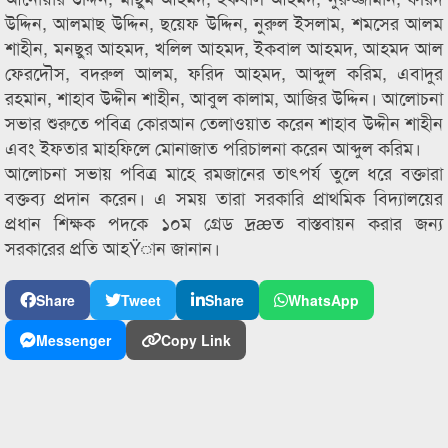
উদ্দিন, আলমাছ উদ্দিন, ছয়েফ উদ্দিন, নুরুল ইসলাম, শমসের আলম
শাহীন, মনছুর আহমদ, খলিল আহমদ, ইকবাল আহমদ, আহমদ আল
ফেরদৌস, বদরুল আলম, ফরিদ আহমদ, আব্দুল করিম, এবাদুর
রহমান, শাহাব উদ্দীন শাহীন, আবুল কালাম, আজির উদ্দিন। আলোচনা
সভার শুরুতে পবিত্র কোরআন তেলাওয়াত করেন শাহাব উদ্দীন শাহীন
এবং ইফতার মাহফিলে মোনাজাত পরিচালনা করেন আব্দুল করিম।
আলোচনা সভায় পবিত্র মাহে রমজানের তাৎপর্য তুলে ধরে বক্তারা
বক্তব্য প্রদান করেন। এ সময় তারা সরকারি প্রাথমিক বিদ্যালয়ের
প্রধান শিক্ষক পদকে ১০ম গ্রেড দ্রæত বাস্তবায়ন করার জন্য
সরকারের প্রতি আহŸান জানান।
Share
Tweet
Share
WhatsApp
Messenger
Copy Link