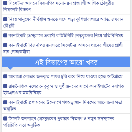
সিলেট-৫ আসনে বিএনপির মনোনয়ন প্রত্যাশী আশিক চৌধুরীর
লিফলেট বিতরণ
নিঃস্ব মানুষের দীর্ঘশ্বাস শুনতে ধসে পড়া কুশিয়ারাপারে অ্যাড. এমরান
চৌধুরী
কানাইঘাট প্রেসক্লাবে প্রবাসী কমিউনিটি নেতৃবৃন্দের নিয়ে মতিবিনিময়
কানাইঘাটে বিএনপির জনসভা: সিলেট-৫ আসনে ধানের শীষের প্রার্থী
চান নেতাকর্মীরা
এই বিভাগের আরো খবর
আবারো লোভার জব্দকৃত পাথর চুরি করে নিয়ে যাওয়া হচ্ছে আটগ্রামে
রাজনৈতিক দলের নেতৃবৃন্দ ও সুধীজনদের সাথে কানাইঘাটের নবাগত
ইউএনও’র মতবিনিময়
কানাইঘাটে প্রশাসনের উদ্যোগে গণঅভ্যুত্থান দিবসের আলোচনা সভা
অনুষ্ঠিত
সিলেট অনলাইন প্রেসক্লাবের পুরস্কার বিতরণ ও নতুন সদস্যদের
পরিচিতি সভা অনুষ্ঠিত