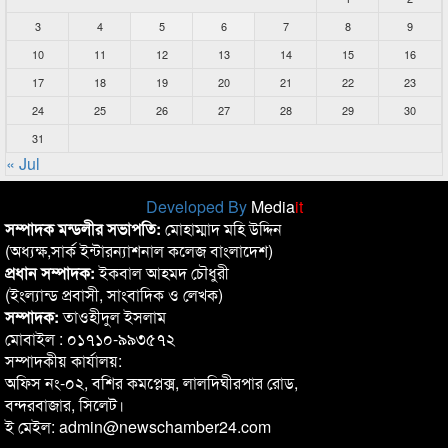
3
4
5
6
7
8
9
10
11
12
13
14
15
16
17
18
19
20
21
22
23
24
25
26
27
28
29
30
31
« Jul
Developed By
Media
it
সম্পাদক মন্ডলীর সভাপতি:
মোহাম্মাদ মহি উদ্দিন
(অধ্যক্ষ,সার্ক ইন্টারন্যাশনাল কলেজ বাংলাদেশ)
প্রধান সম্পাদক:
ইকবাল আহমদ চৌধুরী
(ইংল্যান্ড প্রবাসী, সাংবাদিক ও লেখক)
সম্পাদক:
তাওহীদুল ইসলাম
মোবাইল : ০১৭১০-৯৯৩৫৭২
সম্পাদকীয় কার্যালয়:
অফিস নং-০২, বশির কমপ্লেক্স, লালদিঘীরপার রোড,
বন্দরবাজার, সিলেট।
ই মেইল: admin@newschamber24.com