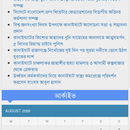
সম্পন্ন
সিলেটে বাংলাদেশ গ্রুপ থিয়েটার ফেডারেশানের বিভাগীয় অভিনয়
কর্মশালা সম্পন্ন
বিশ্ব জনসংখ্যা দিবস উপলক্ষে কানাইঘাটে আলোচনা সভা ও সম্মাননা
প্রদান
কানাইঘাটের কিশোর আহাদের খুনি সায়েমের আদালতে আত্মসমর্পন,
৫ দিনের রিমান্ড চাইবে পুলিশ
কানাইঘাট রাজাগঞ্জে নিখোঁজের দুই দিন পর সুরমা নদীতে ভেসে উঠল
যুবকের লাশ
কানাইঘাটে চাঞ্চল্যকর জাহাঙ্গীর হত্যা মামলার ৩ আসামী কক্সবাজার
থেকে গ্রেফতার
উর্ধ্বতন কর্মকর্তাদের নিয়ে কানাইঘাট স্বাস্থ্য কমপ্লেক্সে পরিদর্শন
করলেন সাংসদ আবুল হাসান
আর্কাইভ
AUGUST 2026
M
T
W
T
F
S
S
1
2