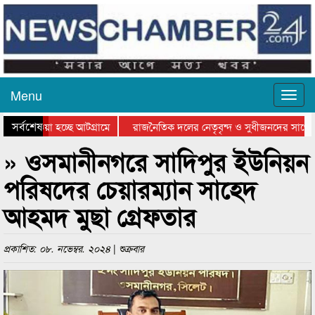
Menu
সর্বশেষ
য়ে যাওয়া হচ্ছে আটগ্রামে
রাজনৈতিক দলের নেতৃবৃন্দ ও সুধীজনদের সাথে ক
যোগিতার পুরস্কার বিতরণ সম্পন্ন
সিলেটে বাংলাদেশ গ্রুপ থিয়েটার ফেডারেশানের বি
» ওসমানীনগরে সাদিপুর ইউনিয়ন
পরিষদের চেয়ারম্যান সাহেদ
আহমদ মুছা গ্রেফতার
প্রকাশিত: ০৮. নভেম্বর. ২০২৪ | শুক্রবার