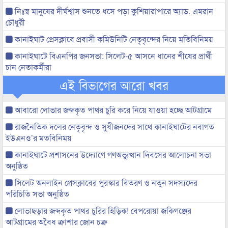
নিঃস্ব মানুষের দীর্ঘশ্বাস শুনতে ধসে পড়া কুশিয়ারাপারে অ্যাড. এমরান
চৌধুরী
কানাইঘাট প্রেসক্লাবে প্রবাসী কমিউনিটি নেতৃবৃন্দের নিয়ে মতিবিনিময়
কানাইঘাটে বিএনপির জনসভা: সিলেট-৫ আসনে ধানের শীষের প্রার্থী
চান নেতাকর্মীরা
এই বিভাগের আরো খবর
আবারো লোভার জব্দকৃত পাথর চুরি করে নিয়ে যাওয়া হচ্ছে আটগ্রামে
রাজনৈতিক দলের নেতৃবৃন্দ ও সুধীজনদের সাথে কানাইঘাটের নবাগত
ইউএনও’র মতবিনিময়
কানাইঘাটে প্রশাসনের উদ্যোগে গণঅভ্যুত্থান দিবসের আলোচনা সভা
অনুষ্ঠিত
সিলেট অনলাইন প্রেসক্লাবের পুরস্কার বিতরণ ও নতুন সদস্যদের
পরিচিতি সভা অনুষ্ঠিত
লোভাছড়ার জব্দকৃত পাথর চুরির হিড়িক! বেপরোয়া জকিগঞ্জের
আটগ্রামের অবৈধ ক্রাশার জোন চক্র