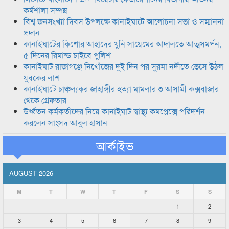
কর্মশালা সম্পন্ন
বিশ্ব জনসংখ্যা দিবস উপলক্ষে কানাইঘাটে আলোচনা সভা ও সম্মাননা
প্রদান
কানাইঘাটের কিশোর আহাদের খুনি সায়েমের আদালতে আত্মসমর্পন,
৫ দিনের রিমান্ড চাইবে পুলিশ
কানাইঘাট রাজাগঞ্জে নিখোঁজের দুই দিন পর সুরমা নদীতে ভেসে উঠল
যুবকের লাশ
কানাইঘাটে চাঞ্চল্যকর জাহাঙ্গীর হত্যা মামলার ৩ আসামী কক্সবাজার
থেকে গ্রেফতার
উর্ধ্বতন কর্মকর্তাদের নিয়ে কানাইঘাট স্বাস্থ্য কমপ্লেক্সে পরিদর্শন
করলেন সাংসদ আবুল হাসান
আর্কাইভ
AUGUST 2026
M
T
W
T
F
S
S
1
2
3
4
5
6
7
8
9