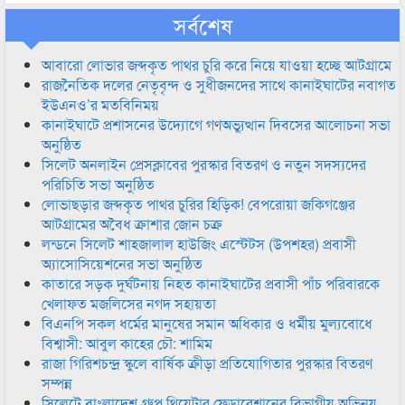
সর্বশেষ
আবারো লোভার জব্দকৃত পাথর চুরি করে নিয়ে যাওয়া হচ্ছে আটগ্রামে
রাজনৈতিক দলের নেতৃবৃন্দ ও সুধীজনদের সাথে কানাইঘাটের নবাগত
ইউএনও’র মতবিনিময়
কানাইঘাটে প্রশাসনের উদ্যোগে গণঅভ্যুত্থান দিবসের আলোচনা সভা
অনুষ্ঠিত
সিলেট অনলাইন প্রেসক্লাবের পুরস্কার বিতরণ ও নতুন সদস্যদের
পরিচিতি সভা অনুষ্ঠিত
লোভাছড়ার জব্দকৃত পাথর চুরির হিড়িক! বেপরোয়া জকিগঞ্জের
আটগ্রামের অবৈধ ক্রাশার জোন চক্র
লন্ডনে সিলেট শাহজালাল হাউজিং এস্টেটস (উপশহর) প্রবাসী
অ্যাসোসিয়েশনের সভা অনুষ্ঠিত
কাতারে সড়ক দুর্ঘটনায় নিহত কানাইঘাটের প্রবাসী পাঁচ পরিবারকে
খেলাফত মজলিসের নগদ সহায়তা
বিএনপি সকল ধর্মের মানুষের সমান অধিকার ও ধর্মীয় মুল্যবোধে
বিশ্বাসী: আবুল কাহের চৌ: শামিম
রাজা গিরিশচন্দ্র স্কুলে বার্ষিক ক্রীড়া প্রতিযোগিতার পুরস্কার বিতরণ
সম্পন্ন
সিলেটে বাংলাদেশ গ্রুপ থিয়েটার ফেডারেশানের বিভাগীয় অভিনয়