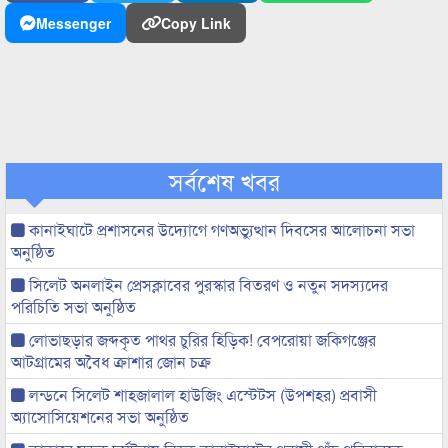
Messenger
Copy Link
সর্বশেষ খবর
কানাইঘাটে প্রশাসনের উদ্যোগে গণঅভ্যুত্থান দিবসের আলোচনা সভা
অনুষ্ঠিত
সিলেট অনলাইন প্রেসক্লাবের পুরস্কার বিতরণ ও নতুন সদস্যদের
পরিচিতি সভা অনুষ্ঠিত
লোভাছড়ার জব্দকৃত পাথর চুরির হিড়িক! বেপরোয়া জকিগঞ্জের
আটগ্রামের অবৈধ ক্রাশার জোন চক্র
লন্ডনে সিলেট শাহজালাল হাউজিং এস্টেটস (উপশহর) প্রবাসী
অ্যাসোসিয়েশনের সভা অনুষ্ঠিত