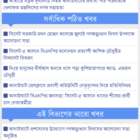
কাতারে সড়ক দুর্ঘটনায় নিহত কানাইঘাটের প্রবাসী পাঁচ পরিবারকে
খেলাফত মজলিসের নগদ সহায়তা
সর্বাধিক পঠিত খবর
সিলেট সরকারি মদন মোহন কলেজে জুলাই গণঅভ্যুত্থান দিবস উপলক্ষে
আলোচনা সভা
সিলেট-৫ আসনে বিএনপির মনোনয়ন প্রত্যাশী আশিক চৌধুরীর
লিফলেট বিতরণ
নিঃস্ব মানুষের দীর্ঘশ্বাস শুনতে ধসে পড়া কুশিয়ারাপারে অ্যাড. এমরান
চৌধুরী
কানাইঘাট প্রেসক্লাবে প্রবাসী কমিউনিটি নেতৃবৃন্দের নিয়ে মতিবিনিময়
কানাইঘাটে বিএনপির জনসভা: সিলেট-৫ আসনে ধানের শীষের প্রার্থী
চান নেতাকর্মীরা
এই বিভাগের আরো খবর
কানাইঘাটে প্রশাসনের উদ্যোগে গণঅভ্যুত্থান দিবসের আলোচনা সভা
অনুষ্ঠিত