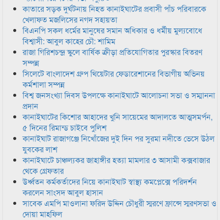
কাতারে সড়ক দুর্ঘটনায় নিহত কানাইঘাটের প্রবাসী পাঁচ পরিবারকে
খেলাফত মজলিসের নগদ সহায়তা
বিএনপি সকল ধর্মের মানুষের সমান অধিকার ও ধর্মীয় মুল্যবোধে
বিশ্বাসী: আবুল কাহের চৌ: শামিম
রাজা গিরিশচন্দ্র স্কুলে বার্ষিক ক্রীড়া প্রতিযোগিতার পুরস্কার বিতরণ
সম্পন্ন
সিলেটে বাংলাদেশ গ্রুপ থিয়েটার ফেডারেশানের বিভাগীয় অভিনয়
কর্মশালা সম্পন্ন
বিশ্ব জনসংখ্যা দিবস উপলক্ষে কানাইঘাটে আলোচনা সভা ও সম্মাননা
প্রদান
কানাইঘাটের কিশোর আহাদের খুনি সায়েমের আদালতে আত্মসমর্পন,
৫ দিনের রিমান্ড চাইবে পুলিশ
কানাইঘাট রাজাগঞ্জে নিখোঁজের দুই দিন পর সুরমা নদীতে ভেসে উঠল
যুবকের লাশ
কানাইঘাটে চাঞ্চল্যকর জাহাঙ্গীর হত্যা মামলার ৩ আসামী কক্সবাজার
থেকে গ্রেফতার
উর্ধ্বতন কর্মকর্তাদের নিয়ে কানাইঘাট স্বাস্থ্য কমপ্লেক্সে পরিদর্শন
করলেন সাংসদ আবুল হাসান
সাবেক এমপি মাওলানা ফরিদ উদ্দিন চৌধুরী স্মরণে ফ্রান্সে স্মরণসভা ও
দোয়া মাহফিল