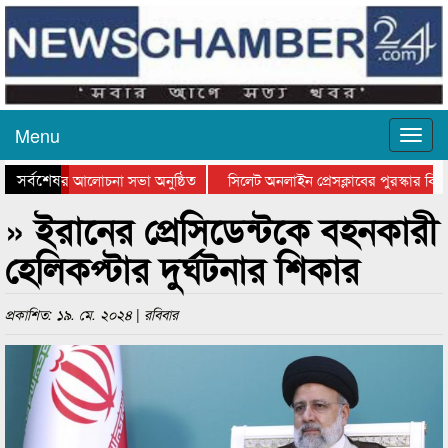
Menu
সর্বশেষ
থান দিবসের আলোচনা সভা অনুষ্ঠিত
সিলেট অনলাইন প্রেসক্লাবের পুরস্কার বিতরণ
 আলোচনা সভা ও সম্মাননা প্রদান
কানাইঘাটের কিশোর আহাদের খুনি সায়েমের আ
» ইরানের প্রেসিডেন্টকে বহনকারী
হেলিকপ্টার দুর্ঘটনার শিকার
প্রকাশিত: ১৯. মে. ২০২৪ | রবিবার