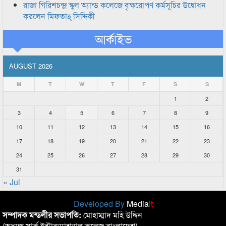
রাজা গিরিশচন্দ্র স্কুল অ্যান্ড কলেজে বৃক্ষরোপণ কর্মসূচির উদ্বোধন
করলেন মিফতাহ্ সিদ্দিকী
আর্কাইভ
AUGUST 2026
M
T
W
T
F
S
S
1
2
3
4
5
6
7
8
9
10
11
12
13
14
15
16
17
18
19
20
21
22
23
24
25
26
27
28
29
30
31
« Jul
Developed By
Media
it
সম্পাদক মন্ডলীর সভাপতি:
মোহাম্মাদ মহি উদ্দিন
(অধ্যক্ষ,সার্ক ইন্টারন্যাশনাল কলেজ বাংলাদেশ)