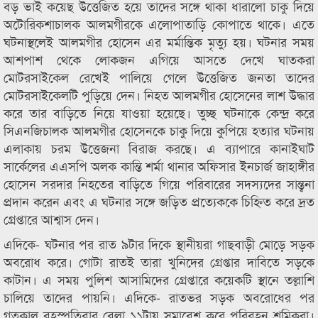
বড় ভাই কয়েছ উত্তেজিত হয়ে তাদের সঙ্গে থাকা ধারালো চাকু দিয়ে
অটোরিকশাচালক আলমগীরকে এলোপাতাড়ি কোপাতে থাকে। এতে
ঘটনাস্থলেই আলমগীর হোসেন এর মর্মান্তিক মৃত্যু হয়। ঘটনার সময়
আশপাশ থেকে লোকজন এগিয়ে আসতে দেখে ঘাতকরা
মোটরসাইকেল রেখেই পালিয়ে গেলে উত্তেজিত জনতা তাদের
মোটরসাইকেলটি পুড়িয়ে দেন। নিহত আলমগীর হোসেনের লাশ উদ্ধার
করে তার বাড়িতে নিয়ে যাওয়া হয়েছে। তুচ্ছ ঘটনাকে কেন্দ্র করে
সিএনজিচালক আলমগীর হোসেনকে চাকু দিয়ে কুপিয়ে হত্যার ঘটনায়
এলাকায় চরম উত্তেজনা বিরাজ করছে। এ ব্যাপারে কানাইঘাট
সার্কেলের এএসপি অলক কান্তি শর্মা থানার অফিসার ইনচার্জ জাহাঙ্গীর
হোসেন সরদার নিহতের বাড়িতে গিয়ে পরিবারের সদস্যদের সান্ত্বনা
প্রদান করেন এবং এ ঘটনার সঙ্গে জড়িত প্রত্যেককে চিহ্নিত করে দ্রত
গ্রেপ্তারে আশ্বাস দেন।
এদিকে- ঘটনার পর রাত ৯টার দিকে স্থানীয়রা গাছবাড়ী মোড়ে সড়ক
অবরোধ করে। গোটা রাতই তারা খুনিদের গ্রেপ্তার দাবিতে সড়কে
কাটান। এ সময় পুলিশ আসামিদের গ্রেপ্তারে কয়েকটি স্থানে তল্লাশি
চালিয়ে তাদের পায়নি। এদিকে- রাতভর সড়ক অবরোধের পর
গতকাল বৃহস্পতিবার বেলা ১১টায় সমাবেশ করে পরিবহন শ্রমিকরা।