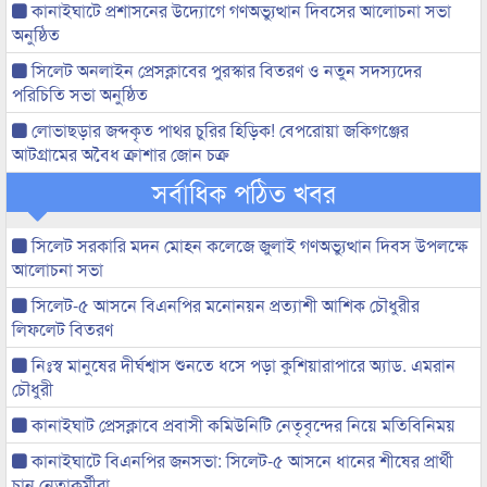
কানাইঘাটে প্রশাসনের উদ্যোগে গণঅভ্যুত্থান দিবসের আলোচনা সভা
অনুষ্ঠিত
সিলেট অনলাইন প্রেসক্লাবের পুরস্কার বিতরণ ও নতুন সদস্যদের
পরিচিতি সভা অনুষ্ঠিত
লোভাছড়ার জব্দকৃত পাথর চুরির হিড়িক! বেপরোয়া জকিগঞ্জের
আটগ্রামের অবৈধ ক্রাশার জোন চক্র
সর্বাধিক পঠিত খবর
সিলেট সরকারি মদন মোহন কলেজে জুলাই গণঅভ্যুত্থান দিবস উপলক্ষে
আলোচনা সভা
সিলেট-৫ আসনে বিএনপির মনোনয়ন প্রত্যাশী আশিক চৌধুরীর
লিফলেট বিতরণ
নিঃস্ব মানুষের দীর্ঘশ্বাস শুনতে ধসে পড়া কুশিয়ারাপারে অ্যাড. এমরান
চৌধুরী
কানাইঘাট প্রেসক্লাবে প্রবাসী কমিউনিটি নেতৃবৃন্দের নিয়ে মতিবিনিময়
কানাইঘাটে বিএনপির জনসভা: সিলেট-৫ আসনে ধানের শীষের প্রার্থী
চান নেতাকর্মীরা