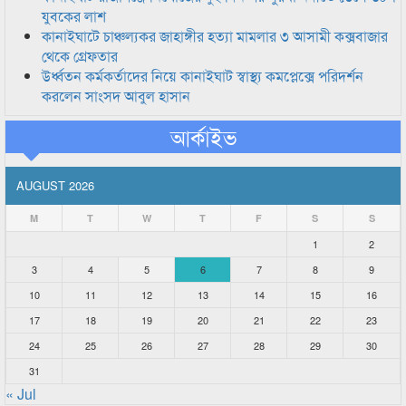
যুবকের লাশ
কানাইঘাটে চাঞ্চল্যকর জাহাঙ্গীর হত্যা মামলার ৩ আসামী কক্সবাজার
থেকে গ্রেফতার
উর্ধ্বতন কর্মকর্তাদের নিয়ে কানাইঘাট স্বাস্থ্য কমপ্লেক্সে পরিদর্শন
করলেন সাংসদ আবুল হাসান
আর্কাইভ
AUGUST 2026
M
T
W
T
F
S
S
1
2
3
4
5
6
7
8
9
10
11
12
13
14
15
16
17
18
19
20
21
22
23
24
25
26
27
28
29
30
31
« Jul