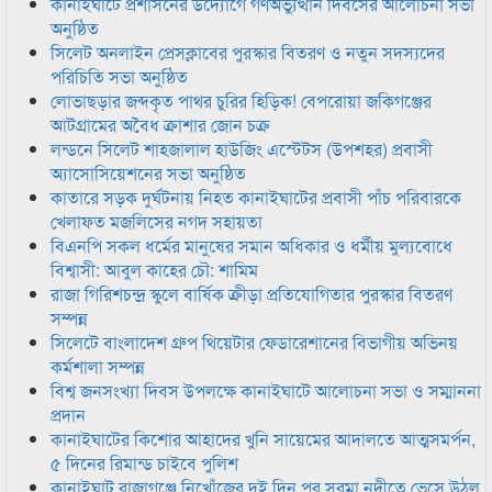
কানাইঘাটে প্রশাসনের উদ্যোগে গণঅভ্যুত্থান দিবসের আলোচনা সভা
অনুষ্ঠিত
সিলেট অনলাইন প্রেসক্লাবের পুরস্কার বিতরণ ও নতুন সদস্যদের
পরিচিতি সভা অনুষ্ঠিত
লোভাছড়ার জব্দকৃত পাথর চুরির হিড়িক! বেপরোয়া জকিগঞ্জের
আটগ্রামের অবৈধ ক্রাশার জোন চক্র
লন্ডনে সিলেট শাহজালাল হাউজিং এস্টেটস (উপশহর) প্রবাসী
অ্যাসোসিয়েশনের সভা অনুষ্ঠিত
কাতারে সড়ক দুর্ঘটনায় নিহত কানাইঘাটের প্রবাসী পাঁচ পরিবারকে
খেলাফত মজলিসের নগদ সহায়তা
বিএনপি সকল ধর্মের মানুষের সমান অধিকার ও ধর্মীয় মুল্যবোধে
বিশ্বাসী: আবুল কাহের চৌ: শামিম
রাজা গিরিশচন্দ্র স্কুলে বার্ষিক ক্রীড়া প্রতিযোগিতার পুরস্কার বিতরণ
সম্পন্ন
সিলেটে বাংলাদেশ গ্রুপ থিয়েটার ফেডারেশানের বিভাগীয় অভিনয়
কর্মশালা সম্পন্ন
বিশ্ব জনসংখ্যা দিবস উপলক্ষে কানাইঘাটে আলোচনা সভা ও সম্মাননা
প্রদান
কানাইঘাটের কিশোর আহাদের খুনি সায়েমের আদালতে আত্মসমর্পন,
৫ দিনের রিমান্ড চাইবে পুলিশ
কানাইঘাট রাজাগঞ্জে নিখোঁজের দুই দিন পর সুরমা নদীতে ভেসে উঠল