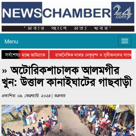
Menu
সর্বশেষ
ে যাওয়া হচ্ছে আটগ্রামে
রাজনৈতিক দলের নেতৃবৃন্দ ও সুধীজনদের সাথে কা
োগিতার পুরস্কার বিতরণ সম্পন্ন
সিলেটে বাংলাদেশ গ্রুপ থিয়েটার ফেডারেশানের বিভা
» অটোরিকশাচালক আলমগীর
খুন: উত্তাল কানাইঘাটের গাছবাড়ী
প্রকাশিত: ০৯. ফেব্রুয়ারি. ২০২৪ | শুক্রবার