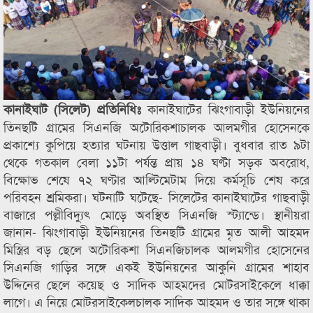
কানাইঘাটের ঝিংগাবাড়ী ইউনিয়নের
কানাইঘাট (সিলেট) প্রতিনিধিঃ
তিনছটি গ্রামের সিএনজি অটোরিকশাচালক আলমগীর হোসেনকে
প্রকাশ্যে কুপিয়ে হত্যার ঘটনায় উত্তাল গাছবাড়ী। বুধবার রাত ৯টা
থেকে গতকাল বেলা ১১টা পর্যন্ত প্রায় ১৪ ঘণ্টা সড়ক অবরোধ,
বিক্ষোভ শেষে ৭২ ঘণ্টার আল্টিমেটাম দিয়ে কর্মসূচি শেষ করে
পরিবহন শ্রমিকরা। ঘটনাটি ঘটেছে- সিলেটের কানাইঘাটের গাছবাড়ী
বাজারে পল্লীবিদ্যুৎ মোড়ে অবস্থিত সিএনজি স্ট্যান্ডে। স্থানীয়রা
জানান- ঝিংগাবাড়ী ইউনিয়নের তিনছটি গ্রামের মৃত আলী আহমদ
মিস্ত্রির বড় ছেলে অটোরিকশা সিএনজিচালক আলমগীর হোসেনের
সিএনজি গাড়ির সঙ্গে একই ইউনিয়নের আকুনি গ্রামের শাহাব
উদ্দিনের ছেলে কয়েছ ও সাদিক আহমদের মোটরসাইকেলে ধাক্কা
লাগে। এ নিয়ে মোটরসাইকেলচালক সাদিক আহমদ ও তার সঙ্গে থাকা