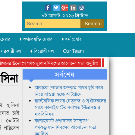
৮ই আগস্ট, ২০২৬ খ্রিস্টাব্দ
চেম্বার
♦ তথ্যপ্রযুক্তি চেম্বার
♦ ধর্ম চেম্বার
 সরকারী দল
♦ বিরোধী দল
Our Team
ের উদ্যোগে গণঅভ্যুত্থান দিবসের আলোচনা সভা অনুষ্ঠিত
সিলেট অনলাইন প্রেসক
সর্বশেষ
াসিনা
আবারো লোভার জব্দকৃত পাথর চুরি করে
নিয়ে যাওয়া হচ্ছে আটগ্রামে
রাজনৈতিক দলের নেতৃবৃন্দ ও সুধীজনদের
শেখ হাসিনা
সাথে কানাইঘাটের নবাগত ইউএনও’র
ংঘাত চাই
মতবিনিময়
ন। ভোটটা
কানাইঘাটে প্রশাসনের উদ্যোগে
্ণ পরিবেশ
গণঅভ্যুত্থান দিবসের আলোচনা সভা
অনুষ্ঠিত