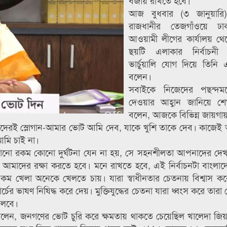
বজায় রাখতে হবে।
আজ বুধবার (৩ জানুয়ারি
রাজধানীর তেজগাঁওয়ে ঢা
আওয়ামী লীগের কার্যালয় থে
ছয়টি এলাকার নির্বাচনী
ভার্চুয়ালি যোগ দিয়ে তিনি
বলেন।
সবাইকে নিজেদের পছন্দ
দেওয়ার আহ্বান জানিয়ে শে
বলেন, আজকে বিভিন্ন জায়গা
ছি। আমাদেরই স্লোগান-আমার ভোট আমি দেব, যাকে খুশি তাকে দেব। কাজে
মি চাই না।
লেন, কোনো রকম কোনো দুর্ঘটনা যেন না হয়, সে সহনশীলতা আপনাদের দে
া আমাদের রক্ষা করতে হবে। মনে রাখতে হবে, এই নির্বাচনটা বাংলাদ
কম খেলা অনেকে খেলতে চায়। যারা স্বাধীনতার চেতনায় বিশ্বাস ক
মার্চের ভাষণ নিষিদ্ধ করে দেয়। মুক্তিযুদ্ধের চেতনা যারা ধ্বংস করে তার
েলবে।
, জনগণের ভোট চুরি করে ক্ষমতায় থাকতে চেয়েছিল খালেদা জিয