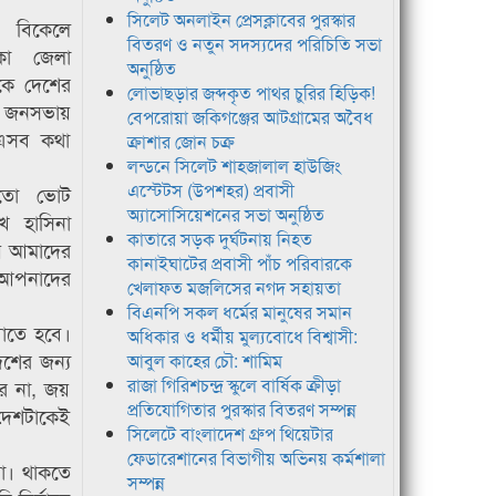
সিলেট অনলাইন প্রেসক্লাবের পুরস্কার
) বিকেলে
বিতরণ ও নতুন সদস্যদের পরিচিতি সভা
কা জেলা
অনুষ্ঠিত
কে দেশের
লোভাছড়ার জব্দকৃত পাথর চুরির হিড়িক!
 জনসভায়
বেপরোয়া জকিগঞ্জের আটগ্রামের অবৈধ
 এসব কথা
ক্রাশার জোন চক্র
লন্ডনে সিলেট শাহজালাল হাউজিং
এস্টেটস (উপশহর) প্রবাসী
মতো ভোট
অ্যাসোসিয়েশনের সভা অনুষ্ঠিত
খ হাসিনা
কাতারে সড়ক দুর্ঘটনায় নিহত
য় আমাদের
কানাইঘাটের প্রবাসী পাঁচ পরিবারকে
ই আপনাদের
খেলাফত মজলিসের নগদ সহায়তা
বিএনপি সকল ধর্মের মানুষের সমান
খাতে হবে।
অধিকার ও ধর্মীয় মুল্যবোধে বিশ্বাসী:
েশের জন্য
আবুল কাহের চৌ: শামিম
রাজা গিরিশচন্দ্র স্কুলে বার্ষিক ক্রীড়া
রে না, জয়
প্রতিযোগিতার পুরস্কার বিতরণ সম্পন্ন
া দেশটাকেই
সিলেটে বাংলাদেশ গ্রুপ থিয়েটার
ফেডারেশানের বিভাগীয় অভিনয় কর্মশালা
়া। থাকতে
সম্পন্ন