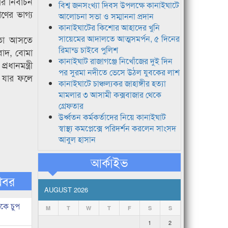
 নির্বাচন
বিশ্ব জনসংখ্যা দিবস উপলক্ষে কানাইঘাটে
ণের ভাগ্য
আলোচনা সভা ও সম্মাননা প্রদান
কানাইঘাটের কিশোর আহাদের খুনি
ষমতা আসতে
সায়েমের আদালতে আত্মসমর্পন, ৫ দিনের
রিমান্ড চাইবে পুলিশ
িবাদ, বোমা
কানাইঘাট রাজাগঞ্জে নিখোঁজের দুই দিন
ধানমন্ত্রী
পর সুরমা নদীতে ভেসে উঠল যুবকের লাশ
। যার ফলে
কানাইঘাটে চাঞ্চল্যকর জাহাঙ্গীর হত্যা
মামলার ৩ আসামী কক্সবাজার থেকে
গ্রেফতার
উর্ধ্বতন কর্মকর্তাদের নিয়ে কানাইঘাট
স্বাস্থ্য কমপ্লেক্সে পরিদর্শন করলেন সাংসদ
আবুল হাসান
আর্কাইভ
খবর
AUGUST 2026
কে চুপ
M
T
W
T
F
S
S
1
2