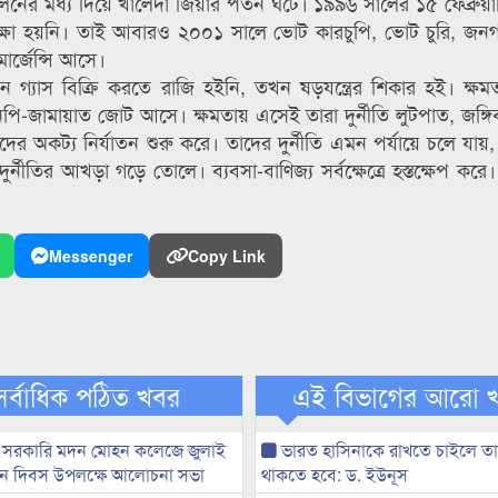
ের মধ্য দিয়ে খালেদা জিয়ার পতন ঘটে। ১৯৯৬ সালের ১৫ ফেব্রুয়ারি
িক্ষা হয়নি। তাই আবারও ২০০১ সালে ভোট কারচুপি, ভোট চুরি, জনগ
ার্জেন্সি আসে।
 গ্যাস বিক্রি করতে রাজি হইনি, তখন ষড়যন্ত্রের শিকার হই। ক্
িএনপি-জামায়াত জোট আসে। ক্ষমতায় এসেই তারা দুর্নীতি লুটপাত, জঙ্গ
 অকট্য নির্যাতন শুরু করে। তাদের দুর্নীতি এমন পর্যায়ে চলে যায়, প্র
নীতির আখড়া গড়ে তোলে। ব্যবসা-বাণিজ্য সর্বক্ষেত্রে হস্তক্ষেপ করে
Messenger
Copy Link
সর্বাধিক পঠিত খবর
এই বিভাগের আরো 
 সরকারি মদন মোহন কলেজে জুলাই
ভারত হাসিনাকে রাখতে চাইলে তা
্থান দিবস উপলক্ষে আলোচনা সভা
থাকতে হবে: ড. ইউনূস