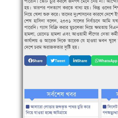
পারেনি। ভোট চুরি করলে জনগণ মেনে নেয় না। আন্দোলন
হয়। তারপর পদত্যাগ করতে বাধ্য হয়। কিন্তু ওদের শ
নিয়ে খেলা শুরু করে। তাদের দুঃশাসনের কারণে দেশে ইম
শেখ হাসিনা বলেন, ২০০১ সালের নির্বাচনে আমি যখন
পারেনি। গ্যাস বিক্রি করার মুচলেকা দিয়ে ক্ষমতায় ব
হামলা, গ্রেনেড হামলা এবং আওয়ামী লীগের নেতা কর্মীদের
কার্যালয় ও আরেক দিকে তারেক যে হাওয়া ভবন খুলে দুর্
দেশে চরম অরাজকতার সৃষ্টি হয়।
Share
Tweet
Share
WhatsApp
সর্বশেষ খবর
আবারো লোভার জব্দকৃত পাথর চুরি করে
সিলেট
নিয়ে যাওয়া হচ্ছে আটগ্রামে
গণঅভ্যুত