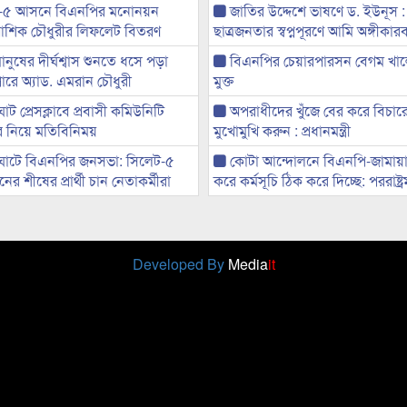
-৫ আসনে বিএনপির মনোনয়ন
জাতির উদ্দেশে ভাষণে ড. ইউনূস :
ী আশিক চৌধুরীর লিফলেট বিতরণ
ছাত্রজনতার স্বপ্নপূরণে আমি অঙ্গীকারব
মানুষের দীর্ঘশ্বাস শুনতে ধসে পড়া
বিএনপির চেয়ারপারসন বেগম খাল
ারে অ্যাড. এমরান চৌধুরী
মুক্ত
ট প্রেসক্লাবে প্রবাসী কমিউনিটি
অপরাধীদের খুঁজে বের করে বিচার
ের নিয়ে মতিবিনিময়
মুখোমুখি করুন : প্রধানমন্ত্রী
ঘাটে বিএনপির জনসভা: সিলেট-৫
কোটা আন্দোলনে বিএনপি-জামায়া
র শীষের প্রার্থী চান নেতাকর্মীরা
করে কর্মসূচি ঠিক করে দিচ্ছে: পররাষ্ট্রমন্
Developed By
Media
it