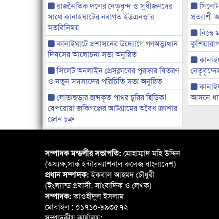
রাজনৈতিক দলের নেতৃবৃন্দ ও সুধীজনদের
সিলেট
সাথে কানাইঘাটের নবাগত ইউএনও’র
প্রত্যাশ
মতবিনিময়
নিঃস্ব 
কানাইঘাটে প্রশাসনের উদ্যোগে গণঅভ্যুত্থান
কুশিয়ারাপ
দিবসের আলোচনা সভা অনুষ্ঠিত
কানাইঘা
সিলেট অনলাইন প্রেসক্লাবের পুরস্কার বিতরণ
নেতৃবৃন্দ
ও নতুন সদস্যদের পরিচিতি সভা অনুষ্ঠিত
কানাই
লোভাছড়ার জব্দকৃত পাথর চুরির হিড়িক!
আসনে ধানে
বেপরোয়া জকিগঞ্জের আটগ্রামের অবৈধ ক্রাশার
জোন চক্র
সম্পাদক মন্ডলীর সভাপতি:
মোহাম্মাদ মহি উদ্দিন
(অধ্যক্ষ,সার্ক ইন্টারন্যাশনাল কলেজ বাংলাদেশ)
প্রধান সম্পাদক:
ইকবাল আহমদ চৌধুরী
(ইংল্যান্ড প্রবাসী, সাংবাদিক ও লেখক)
সম্পাদক:
তাওহীদুল ইসলাম
মোবাইল : ০১৭১০-৯৯৩৫৭২
সম্পাদকীয় কার্যালয়: