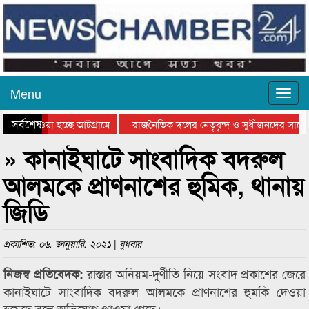
Menu
সর্বশেষ
নিয়ে যাওয়া হচ্ছে আটগ্রামে
রাজনৈতিক দলের নেতৃবৃন্দ ও সুধীজনদের সাথে
রতিযোগিতার পুরস্কার বিতরণ সম্পন্ন
সিলেটে বাংলাদেশ গ্রুপ থিয়েটার ফেডারেশানের 
» কানাইঘাটে সাংবাদিক বদরুল
আলমকে প্রাণনাশের হুমিক, থানায়
জিডি
প্রকাশিত: ০৬. জানুয়ারি. ২০২১ | বুধবার
রাস্তার অনিয়ম-দুর্ণীতি নিয়ে সংবাদ প্রকাশের জেরে
নিজস্ব প্রতিবেদক:
কানাইঘাটে সাংবাদিক বদরুল আলমকে প্রাণনাশের হুমকি দেওয়া
হয়েছে বলে অভিযোগ পাওয়া গেছে।