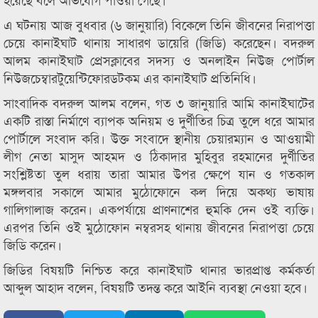
এ ঘটনায় আজ বুধবার (৬ জানুয়ারি) বিকেলে তিনি জীবনের নিরাপত্তা
চেয়ে কানাইঘাট থানায় সাধারণ ডায়েরি (জিডি) করেছেন। বদরুল
আলম কানাইঘাট প্রেসক্লাবের সদস্য ও অনলাইন নিউজ পোর্টাল
নিউজচেম্বারটুয়েন্টিফোরডটকম এর কানাইঘাট প্রতিনিধি।
সাংবাদিক বদরুল আলম বলেন, গত ৩ জানুয়ারি আমি কানাইঘাটের
একটি রাস্তা নির্মাণে ব্যাপক অনিয়ম ও দুর্ণীতির চিত্র তুলে ধরে আমার
পোর্টালে সংবাদ করি। উক্ত সংবাদে স্থানীয় চেয়ারম্যান ও আওয়ামী
লীগ নেতা মাসুদ আহমদ ও ঠিকাদার মুহিবুর রহমানের দুর্ণীতির
সংশ্লিষ্টতা তুল ধরায় তারা আমার উপর ক্ষেপে যান ও গতকাল
মঙ্গলবার সকালে আমার মুঠোফোনে কল দিয়ে অকথ্য ভাষায়
গালিগালাজ করেন। একপর্যায়ে প্রাণনাশের হুমকি দেন ওই ব্যক্তি।
এরপর তিনি ওই মুঠোফোন নম্বরসহ থানায় জীবনের নিরাপত্তা চেয়ে
জিডি করেন।
জিডির বিষয়টি নিশ্চিত করে কানাইঘাট থানার ভারপ্রাপ্ত কর্মকর্তা
আব্দুল আহাদ বলেন, বিষয়টি তদন্ত করে আইনি ব্যবস্থা নেওয়া হবে।