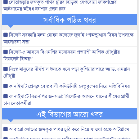
লোভাছড়ার জব্দকৃত পাথর চুরির হিড়িক! বেপরোয়া জকিগঞ্জের
আটগ্রামের অবৈধ ক্রাশার জোন চক্র
সর্বাধিক পঠিত খবর
সিলেট সরকারি মদন মোহন কলেজে জুলাই গণঅভ্যুত্থান দিবস উপলক্ষে
আলোচনা সভা
সিলেট-৫ আসনে বিএনপির মনোনয়ন প্রত্যাশী আশিক চৌধুরীর
লিফলেট বিতরণ
নিঃস্ব মানুষের দীর্ঘশ্বাস শুনতে ধসে পড়া কুশিয়ারাপারে অ্যাড. এমরান
চৌধুরী
কানাইঘাট প্রেসক্লাবে প্রবাসী কমিউনিটি নেতৃবৃন্দের নিয়ে মতিবিনিময়
কানাইঘাটে বিএনপির জনসভা: সিলেট-৫ আসনে ধানের শীষের প্রার্থী
চান নেতাকর্মীরা
এই বিভাগের আরো খবর
আবারো লোভার জব্দকৃত পাথর চুরি করে নিয়ে যাওয়া হচ্ছে আটগ্রামে