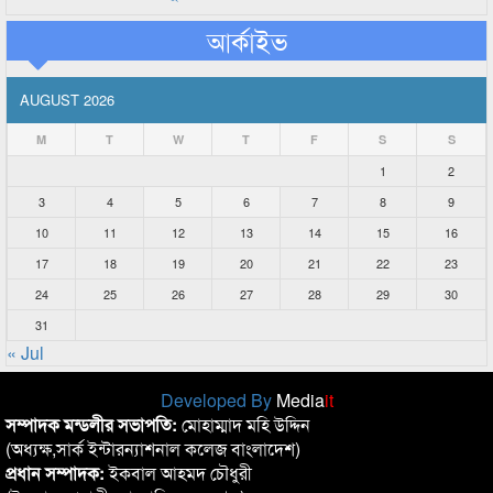
আর্কাইভ
AUGUST 2026
M
T
W
T
F
S
S
1
2
3
4
5
6
7
8
9
10
11
12
13
14
15
16
17
18
19
20
21
22
23
24
25
26
27
28
29
30
31
« Jul
Developed By
Media
it
সম্পাদক মন্ডলীর সভাপতি:
মোহাম্মাদ মহি উদ্দিন
(অধ্যক্ষ,সার্ক ইন্টারন্যাশনাল কলেজ বাংলাদেশ)
প্রধান সম্পাদক:
ইকবাল আহমদ চৌধুরী