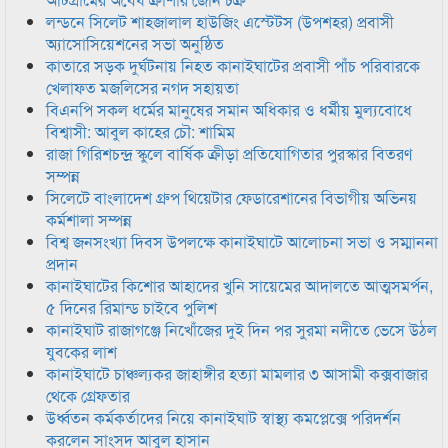
লন্ডনে সিলেট শাহজালাল হাউজিং এস্টেটস (উপশহর) প্রবাসী
অ্যাসোসিয়েশনের সভা অনুষ্ঠিত
কাতারে সড়ক দুর্ঘটনায় নিহত কানাইঘাটের প্রবাসী পাঁচ পরিবারকে
খেলাফত মজলিসের নগদ সহায়তা
বিএনপি সকল ধর্মের মানুষের সমান অধিকার ও ধর্মীয় মুল্যবোধে
বিশ্বাসী: আবুল কাহের চৌ: শামিম
রাজা গিরিশচন্দ্র স্কুলে বার্ষিক ক্রীড়া প্রতিযোগিতার পুরস্কার বিতরণ
সম্পন্ন
সিলেটে বাংলাদেশ গ্রুপ থিয়েটার ফেডারেশানের বিভাগীয় অভিনয়
কর্মশালা সম্পন্ন
বিশ্ব জনসংখ্যা দিবস উপলক্ষে কানাইঘাটে আলোচনা সভা ও সম্মাননা
প্রদান
কানাইঘাটের কিশোর আহাদের খুনি সায়েমের আদালতে আত্মসমর্পন,
৫ দিনের রিমান্ড চাইবে পুলিশ
কানাইঘাট রাজাগঞ্জে নিখোঁজের দুই দিন পর সুরমা নদীতে ভেসে উঠল
যুবকের লাশ
কানাইঘাটে চাঞ্চল্যকর জাহাঙ্গীর হত্যা মামলার ৩ আসামী কক্সবাজার
থেকে গ্রেফতার
উর্ধ্বতন কর্মকর্তাদের নিয়ে কানাইঘাট স্বাস্থ্য কমপ্লেক্সে পরিদর্শন
করলেন সাংসদ আবুল হাসান