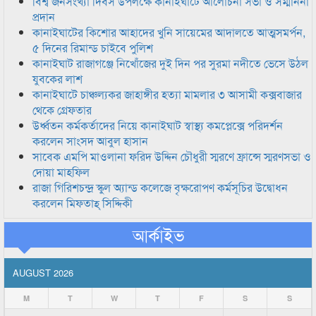
বিশ্ব জনসংখ্যা দিবস উপলক্ষে কানাইঘাটে আলোচনা সভা ও সম্মাননা
প্রদান
কানাইঘাটের কিশোর আহাদের খুনি সায়েমের আদালতে আত্মসমর্পন,
৫ দিনের রিমান্ড চাইবে পুলিশ
কানাইঘাট রাজাগঞ্জে নিখোঁজের দুই দিন পর সুরমা নদীতে ভেসে উঠল
যুবকের লাশ
কানাইঘাটে চাঞ্চল্যকর জাহাঙ্গীর হত্যা মামলার ৩ আসামী কক্সবাজার
থেকে গ্রেফতার
উর্ধ্বতন কর্মকর্তাদের নিয়ে কানাইঘাট স্বাস্থ্য কমপ্লেক্সে পরিদর্শন
করলেন সাংসদ আবুল হাসান
সাবেক এমপি মাওলানা ফরিদ উদ্দিন চৌধুরী স্মরণে ফ্রান্সে স্মরণসভা ও
দোয়া মাহফিল
রাজা গিরিশচন্দ্র স্কুল অ্যান্ড কলেজে বৃক্ষরোপণ কর্মসূচির উদ্বোধন
করলেন মিফতাহ্ সিদ্দিকী
আর্কাইভ
AUGUST 2026
M
T
W
T
F
S
S