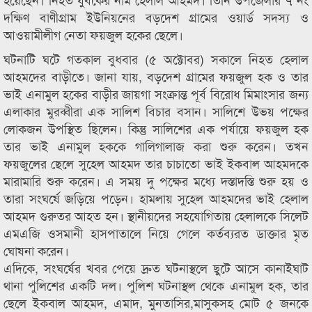
দক্ষিণ বাণীগ্রাম ইউনিয়নের বড়দেশ গ্রামের ওয়ার্ড সদস্য ও
আওয়ামীলীগ নেতা ফয়জুল হকের ছেলে।
ঘটনাটি ঘটে গতকাল বুধবার (৫ অক্টোবর) সকালে নিহত হেলাল
আহমদের বাড়ীতে। জানা যায়, বড়দেশ গ্রামের ফয়জুল হক ও তার
ভাই এনামুল হকের বাড়ীর জায়গা সংক্রান্ত পূর্ব বিরোধ মিমাংসার জন্য
এলাকার মুরব্বীরা এক সালিশ বিচার বসান। সালিশে উভয় পক্ষের
লোকজন উপস্থিত ছিলেন। কিন্তু সালিশের এক পর্যায়ে ফয়জুল হক
তার ভাই এনামুল হককে গালিগালাজ করা শুরু করেন। তখন
ফয়জুলের ছেলে সুহেল আহমদ তার চাচাতো ভাই ইকবাল আহমদকে
মারামারি শুরু করেন। এ সময় দু পক্ষের মধ্যে দস্তাদস্তি শুরু হয় ও
তারা সংঘর্ষে জড়িয়ে পড়েন। হামলায় সুহেল আহমদের ভাই হেলাল
আহমদ গুরুতর আহত হন। স্থানীয়দের সহযোগিতায় হেলালকে সিলেট
এমএজি ওসমানী হাসপাতালে নিয়ে গেলে কর্তব্যরত ডাক্তার মৃত
ঘোষনা করেন।
এদিকে, সংঘর্ষের খবর পেয়ে দ্রুত ঘটনাস্থলে ছুটে আসে কানাইঘাট
থানা পুলিশের একটি দল। পুলিশ ঘটনাস্থল থেকে এনামুল হক, তার
ছেলে ইকবাল আহমদ, এমাদ, মুনতাসির,মাসুকসহ মোট ৫ জনকে