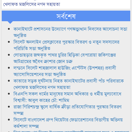
খেলাফত মজলিসের নগদ সহায়তা
সর্বশেষ
কানাইঘাটে প্রশাসনের উদ্যোগে গণঅভ্যুত্থান দিবসের আলোচনা সভা
অনুষ্ঠিত
সিলেট অনলাইন প্রেসক্লাবের পুরস্কার বিতরণ ও নতুন সদস্যদের
পরিচিতি সভা অনুষ্ঠিত
লোভাছড়ার জব্দকৃত পাথর চুরির হিড়িক! বেপরোয়া জকিগঞ্জের
আটগ্রামের অবৈধ ক্রাশার জোন চক্র
লন্ডনে সিলেট শাহজালাল হাউজিং এস্টেটস (উপশহর) প্রবাসী
অ্যাসোসিয়েশনের সভা অনুষ্ঠিত
কাতারে সড়ক দুর্ঘটনায় নিহত কানাইঘাটের প্রবাসী পাঁচ পরিবারকে
খেলাফত মজলিসের নগদ সহায়তা
বিএনপি সকল ধর্মের মানুষের সমান অধিকার ও ধর্মীয় মুল্যবোধে
বিশ্বাসী: আবুল কাহের চৌ: শামিম
রাজা গিরিশচন্দ্র স্কুলে বার্ষিক ক্রীড়া প্রতিযোগিতার পুরস্কার বিতরণ
সম্পন্ন
সিলেটে বাংলাদেশ গ্রুপ থিয়েটার ফেডারেশানের বিভাগীয় অভিনয়
কর্মশালা সম্পন্ন