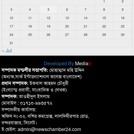
1
2
3
4
5
6
7
8
9
10
11
12
13
14
15
16
17
18
19
20
21
22
23
24
25
26
27
28
29
30
31
« Jul
Developed By
Media
it
সম্পাদক মন্ডলীর সভাপতি:
মোহাম্মাদ মহি উদ্দিন
(অধ্যক্ষ,সার্ক ইন্টারন্যাশনাল কলেজ বাংলাদেশ)
প্রধান সম্পাদক:
ইকবাল আহমদ চৌধুরী
(ইংল্যান্ড প্রবাসী, সাংবাদিক ও লেখক)
সম্পাদক:
তাওহীদুল ইসলাম
মোবাইল : ০১৭১০-৯৯৩৫৭২
সম্পাদকীয় কার্যালয়:
অফিস নং-০২, বশির কমপ্লেক্স, লালদিঘীরপার রোড,
বন্দরবাজার, সিলেট।
ই মেইল: admin@newschamber24.com