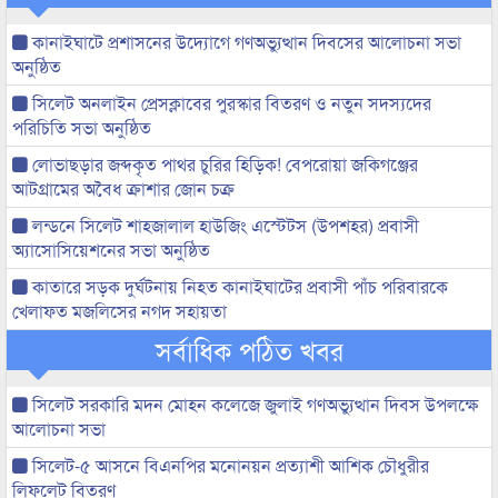
কানাইঘাটে প্রশাসনের উদ্যোগে গণঅভ্যুত্থান দিবসের আলোচনা সভা
অনুষ্ঠিত
সিলেট অনলাইন প্রেসক্লাবের পুরস্কার বিতরণ ও নতুন সদস্যদের
পরিচিতি সভা অনুষ্ঠিত
লোভাছড়ার জব্দকৃত পাথর চুরির হিড়িক! বেপরোয়া জকিগঞ্জের
আটগ্রামের অবৈধ ক্রাশার জোন চক্র
লন্ডনে সিলেট শাহজালাল হাউজিং এস্টেটস (উপশহর) প্রবাসী
অ্যাসোসিয়েশনের সভা অনুষ্ঠিত
কাতারে সড়ক দুর্ঘটনায় নিহত কানাইঘাটের প্রবাসী পাঁচ পরিবারকে
খেলাফত মজলিসের নগদ সহায়তা
সর্বাধিক পঠিত খবর
সিলেট সরকারি মদন মোহন কলেজে জুলাই গণঅভ্যুত্থান দিবস উপলক্ষে
আলোচনা সভা
সিলেট-৫ আসনে বিএনপির মনোনয়ন প্রত্যাশী আশিক চৌধুরীর
লিফলেট বিতরণ