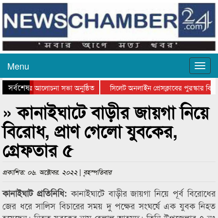
Menu
সর্বশেষ
থান দিবসের আলোচনা সভা অনুষ্ঠিত
সিলেট অনলাইন প্রেসক্লাবের পুরস্কার বিতরণ
 আলোচনা সভা ও সম্মাননা প্রদান
কানাইঘাটের কিশোর আহাদের খুনি সায়েমের আ
» কানাইঘাটে বাড়ীর জায়গা নিয়ে
বিরোধ, প্রাণ গেলো যুবকের,
গ্রেফতার ৫
প্রকাশিত: ০৬. অক্টোবর. ২০২২ | বৃহস্পতিবার
কানাইঘাটে বাড়ীর জায়গা নিয়ে পূর্ব বিরোধের
কানাইঘাট প্রতিনিধি:
জের ধরে সালিস বিচারের সময় দু পক্ষের সংঘর্ষে এক যুবক নিহত
হয়েছেন। নিহত যুবকের নাম হেলাল আহমদ। তিনি উপজেলার ৭ নং