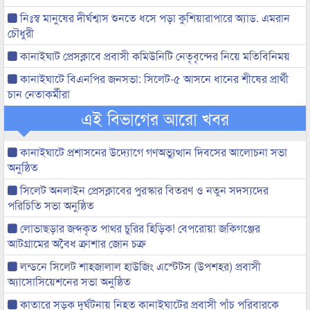
নিঃস্ব মানুষের দীর্ঘশ্বাস শুনতে ধসে পড়া কুশিয়ারাপারে অ্যাড. এমরান
চৌধুরী
কানাইঘাট প্রেসক্লাবে প্রবাসী কমিউনিটি নেতৃবৃন্দের নিয়ে মতিবিনিময়
কানাইঘাটে বিএনপির জনসভা: সিলেট-৫ আসনে ধানের শীষের প্রার্থী
চান নেতাকর্মীরা
এই বিভাগের আরো খবর
কানাইঘাটে প্রশাসনের উদ্যোগে গণঅভ্যুত্থান দিবসের আলোচনা সভা
অনুষ্ঠিত
সিলেট অনলাইন প্রেসক্লাবের পুরস্কার বিতরণ ও নতুন সদস্যদের
পরিচিতি সভা অনুষ্ঠিত
লোভাছড়ার জব্দকৃত পাথর চুরির হিড়িক! বেপরোয়া জকিগঞ্জের
আটগ্রামের অবৈধ ক্রাশার জোন চক্র
লন্ডনে সিলেট শাহজালাল হাউজিং এস্টেটস (উপশহর) প্রবাসী
অ্যাসোসিয়েশনের সভা অনুষ্ঠিত
কাতারে সড়ক দুর্ঘটনায় নিহত কানাইঘাটের প্রবাসী পাঁচ পরিবারকে