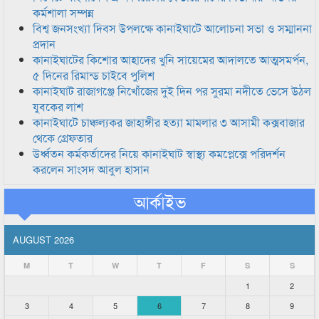
কর্মশালা সম্পন্ন
বিশ্ব জনসংখ্যা দিবস উপলক্ষে কানাইঘাটে আলোচনা সভা ও সম্মাননা
প্রদান
কানাইঘাটের কিশোর আহাদের খুনি সায়েমের আদালতে আত্মসমর্পন,
৫ দিনের রিমান্ড চাইবে পুলিশ
কানাইঘাট রাজাগঞ্জে নিখোঁজের দুই দিন পর সুরমা নদীতে ভেসে উঠল
যুবকের লাশ
কানাইঘাটে চাঞ্চল্যকর জাহাঙ্গীর হত্যা মামলার ৩ আসামী কক্সবাজার
থেকে গ্রেফতার
উর্ধ্বতন কর্মকর্তাদের নিয়ে কানাইঘাট স্বাস্থ্য কমপ্লেক্সে পরিদর্শন
করলেন সাংসদ আবুল হাসান
আর্কাইভ
AUGUST 2026
M
T
W
T
F
S
S
1
2
3
4
5
6
7
8
9