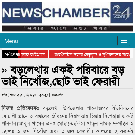
Menu
সর্বশেষ
য়ে যাওয়া হচ্ছে আটগ্রামে
রাজনৈতিক দলের নেতৃবৃন্দ ও সুধীজনদের সাথে ক
যোগিতার পুরস্কার বিতরণ সম্পন্ন
সিলেটে বাংলাদেশ গ্রুপ থিয়েটার ফেডারেশানের বিভ
» বড়লেখায় একই পরিবারে বড়
ভাই নিখোঁজ,ছোট ভাই ফেরারী
প্রকাশিত: ২৪. ডিসেম্বর. ২০২১ | শুক্রবার
বড়লেখা উপজেলার শাহবাজপুর ইউনিয়নের
নিজস্ব প্রতিবেদকঃ
বোয়ালী গ্রামে ২ সন্তানের জীবনের নিরাপত্তার চিন্তায় দিশেহারা একটি
পরিবার।আবুল খায়ের এবং মোছাঃতছলিমা খাতুন নামক দম্পত্তির ২
ছেলের ১ জন নিখোঁজ এবং ১ জন ফেরারী। আদরের ২ সন্তানই