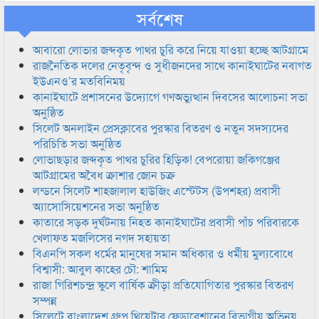
সর্বশেষ
আবারো লোভার জব্দকৃত পাথর চুরি করে নিয়ে যাওয়া হচ্ছে আটগ্রামে
রাজনৈতিক দলের নেতৃবৃন্দ ও সুধীজনদের সাথে কানাইঘাটের নবাগত
ইউএনও’র মতবিনিময়
কানাইঘাটে প্রশাসনের উদ্যোগে গণঅভ্যুত্থান দিবসের আলোচনা সভা
অনুষ্ঠিত
সিলেট অনলাইন প্রেসক্লাবের পুরস্কার বিতরণ ও নতুন সদস্যদের
পরিচিতি সভা অনুষ্ঠিত
লোভাছড়ার জব্দকৃত পাথর চুরির হিড়িক! বেপরোয়া জকিগঞ্জের
আটগ্রামের অবৈধ ক্রাশার জোন চক্র
লন্ডনে সিলেট শাহজালাল হাউজিং এস্টেটস (উপশহর) প্রবাসী
অ্যাসোসিয়েশনের সভা অনুষ্ঠিত
কাতারে সড়ক দুর্ঘটনায় নিহত কানাইঘাটের প্রবাসী পাঁচ পরিবারকে
খেলাফত মজলিসের নগদ সহায়তা
বিএনপি সকল ধর্মের মানুষের সমান অধিকার ও ধর্মীয় মুল্যবোধে
বিশ্বাসী: আবুল কাহের চৌ: শামিম
রাজা গিরিশচন্দ্র স্কুলে বার্ষিক ক্রীড়া প্রতিযোগিতার পুরস্কার বিতরণ
সম্পন্ন
সিলেটে বাংলাদেশ গ্রুপ থিয়েটার ফেডারেশানের বিভাগীয় অভিনয়