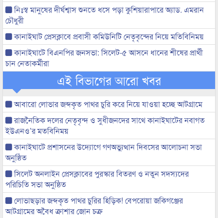
নিঃস্ব মানুষের দীর্ঘশ্বাস শুনতে ধসে পড়া কুশিয়ারাপারে অ্যাড. এমরান
চৌধুরী
কানাইঘাট প্রেসক্লাবে প্রবাসী কমিউনিটি নেতৃবৃন্দের নিয়ে মতিবিনিময়
কানাইঘাটে বিএনপির জনসভা: সিলেট-৫ আসনে ধানের শীষের প্রার্থী
চান নেতাকর্মীরা
এই বিভাগের আরো খবর
আবারো লোভার জব্দকৃত পাথর চুরি করে নিয়ে যাওয়া হচ্ছে আটগ্রামে
রাজনৈতিক দলের নেতৃবৃন্দ ও সুধীজনদের সাথে কানাইঘাটের নবাগত
ইউএনও’র মতবিনিময়
কানাইঘাটে প্রশাসনের উদ্যোগে গণঅভ্যুত্থান দিবসের আলোচনা সভা
অনুষ্ঠিত
সিলেট অনলাইন প্রেসক্লাবের পুরস্কার বিতরণ ও নতুন সদস্যদের
পরিচিতি সভা অনুষ্ঠিত
লোভাছড়ার জব্দকৃত পাথর চুরির হিড়িক! বেপরোয়া জকিগঞ্জের
আটগ্রামের অবৈধ ক্রাশার জোন চক্র