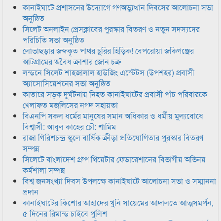
কানাইঘাটে প্রশাসনের উদ্যোগে গণঅভ্যুত্থান দিবসের আলোচনা সভা
অনুষ্ঠিত
সিলেট অনলাইন প্রেসক্লাবের পুরস্কার বিতরণ ও নতুন সদস্যদের
পরিচিতি সভা অনুষ্ঠিত
লোভাছড়ার জব্দকৃত পাথর চুরির হিড়িক! বেপরোয়া জকিগঞ্জের
আটগ্রামের অবৈধ ক্রাশার জোন চক্র
লন্ডনে সিলেট শাহজালাল হাউজিং এস্টেটস (উপশহর) প্রবাসী
অ্যাসোসিয়েশনের সভা অনুষ্ঠিত
কাতারে সড়ক দুর্ঘটনায় নিহত কানাইঘাটের প্রবাসী পাঁচ পরিবারকে
খেলাফত মজলিসের নগদ সহায়তা
বিএনপি সকল ধর্মের মানুষের সমান অধিকার ও ধর্মীয় মুল্যবোধে
বিশ্বাসী: আবুল কাহের চৌ: শামিম
রাজা গিরিশচন্দ্র স্কুলে বার্ষিক ক্রীড়া প্রতিযোগিতার পুরস্কার বিতরণ
সম্পন্ন
সিলেটে বাংলাদেশ গ্রুপ থিয়েটার ফেডারেশানের বিভাগীয় অভিনয়
কর্মশালা সম্পন্ন
বিশ্ব জনসংখ্যা দিবস উপলক্ষে কানাইঘাটে আলোচনা সভা ও সম্মাননা
প্রদান
কানাইঘাটের কিশোর আহাদের খুনি সায়েমের আদালতে আত্মসমর্পন,
৫ দিনের রিমান্ড চাইবে পুলিশ