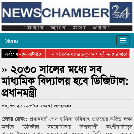
Menu
সর্বশেষ
 যাওয়া হচ্ছে আটগ্রামে
রাজনৈতিক দলের নেতৃবৃন্দ ও সুধীজনদের সাথে কান
গিতার পুরস্কার বিতরণ সম্পন্ন
সিলেটে বাংলাদেশ গ্রুপ থিয়েটার ফেডারেশানের বিভাগ
» ২০৩০ সালের মধ্যে সব
মাধ্যমিক বিদ্যালয় হবে ডিজিটাল:
প্রধানমন্ত্রী
প্রকাশিত: ২৪. সেপ্টেম্বর. ২০২০ | বৃহস্পতিবার
প্রধানমন্ত্রী শেখ হাসিনা ভবিষ্যৎ প্রজন্মের অভিন্ন লক্ষ্য
চেম্বার ডেস্ক::
অর্জনে ডিজিটাল সহযোগিতায় বিশ্বব্যাপী অংশীদারিত্বের
প্রয়োজনীয়তার ওপর গুরুত্বারোপ করেছেন। তিনি বলেন, আমরা