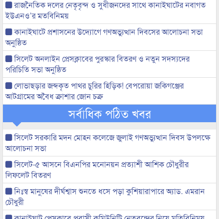
রাজনৈতিক দলের নেতৃবৃন্দ ও সুধীজনদের সাথে কানাইঘাটের নবাগত
ইউএনও’র মতবিনিময়
কানাইঘাটে প্রশাসনের উদ্যোগে গণঅভ্যুত্থান দিবসের আলোচনা সভা
অনুষ্ঠিত
সিলেট অনলাইন প্রেসক্লাবের পুরস্কার বিতরণ ও নতুন সদস্যদের
পরিচিতি সভা অনুষ্ঠিত
লোভাছড়ার জব্দকৃত পাথর চুরির হিড়িক! বেপরোয়া জকিগঞ্জের
আটগ্রামের অবৈধ ক্রাশার জোন চক্র
সর্বাধিক পঠিত খবর
সিলেট সরকারি মদন মোহন কলেজে জুলাই গণঅভ্যুত্থান দিবস উপলক্ষে
আলোচনা সভা
সিলেট-৫ আসনে বিএনপির মনোনয়ন প্রত্যাশী আশিক চৌধুরীর
লিফলেট বিতরণ
নিঃস্ব মানুষের দীর্ঘশ্বাস শুনতে ধসে পড়া কুশিয়ারাপারে অ্যাড. এমরান
চৌধুরী
কানাইঘাট প্রেসক্লাবে প্রবাসী কমিউনিটি নেতৃবৃন্দের নিয়ে মতিবিনিময়