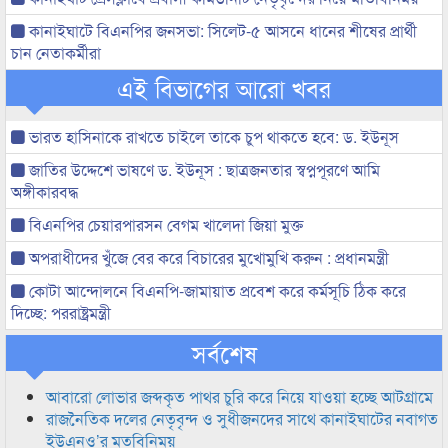
কানাইঘাটে বিএনপির জনসভা: সিলেট-৫ আসনে ধানের শীষের প্রার্থী
চান নেতাকর্মীরা
এই বিভাগের আরো খবর
ভারত হাসিনাকে রাখতে চাইলে তাকে চুপ থাকতে হবে: ড. ইউনূস
জাতির উদ্দেশে ভাষণে ড. ইউনূস : ছাত্রজনতার স্বপ্নপূরণে আমি
অঙ্গীকারবদ্ধ
বিএনপির চেয়ারপারসন বেগম খালেদা জিয়া মুক্ত
অপরাধীদের খুঁজে বের করে বিচারের মুখোমুখি করুন : প্রধানমন্ত্রী
কোটা আন্দোলনে বিএনপি-জামায়াত প্রবেশ করে কর্মসূচি ঠিক করে
দিচ্ছে: পররাষ্ট্রমন্ত্রী
সর্বশেষ
আবারো লোভার জব্দকৃত পাথর চুরি করে নিয়ে যাওয়া হচ্ছে আটগ্রামে
রাজনৈতিক দলের নেতৃবৃন্দ ও সুধীজনদের সাথে কানাইঘাটের নবাগত
ইউএনও’র মতবিনিময়