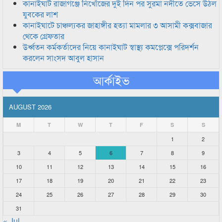
কানাইঘাট রাজাগঞ্জে নিখোঁজের দুই দিন পর সুরমা নদীতে ভেসে উঠল
যুবকের লাশ
কানাইঘাটে চাঞ্চল্যকর জাহাঙ্গীর হত্যা মামলার ৩ আসামী কক্সবাজার
থেকে গ্রেফতার
উর্ধ্বতন কর্মকর্তাদের নিয়ে কানাইঘাট স্বাস্থ্য কমপ্লেক্সে পরিদর্শন
করলেন সাংসদ আবুল হাসান
আর্কাইভ
AUGUST 2026
M
T
W
T
F
S
S
1
2
3
4
5
6
7
8
9
10
11
12
13
14
15
16
17
18
19
20
21
22
23
24
25
26
27
28
29
30
31
« Jul