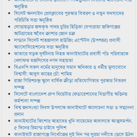
অনুষ্ঠিত
সিলেট অনলাইন প্রেসক্লাবের পুরস্কার বিতরণ ও নতুন সদস্যদের
পরিচিতি সভা অনুষ্ঠিত
লোভাছড়ার জব্দকৃত পাথর চুরির হিড়িক! বেপরোয়া জকিগঞ্জের
আটগ্রামের অবৈধ ক্রাশার জোন চক্র
লন্ডনে সিলেট শাহজালাল হাউজিং এস্টেটস (উপশহর) প্রবাসী
অ্যাসোসিয়েশনের সভা অনুষ্ঠিত
কাতারে সড়ক দুর্ঘটনায় নিহত কানাইঘাটের প্রবাসী পাঁচ পরিবারকে
খেলাফত মজলিসের নগদ সহায়তা
বিএনপি সকল ধর্মের মানুষের সমান অধিকার ও ধর্মীয় মুল্যবোধে
বিশ্বাসী: আবুল কাহের চৌ: শামিম
রাজা গিরিশচন্দ্র স্কুলে বার্ষিক ক্রীড়া প্রতিযোগিতার পুরস্কার বিতরণ
সম্পন্ন
সিলেটে বাংলাদেশ গ্রুপ থিয়েটার ফেডারেশানের বিভাগীয় অভিনয়
কর্মশালা সম্পন্ন
বিশ্ব জনসংখ্যা দিবস উপলক্ষে কানাইঘাটে আলোচনা সভা ও সম্মাননা
প্রদান
কানাইঘাটের কিশোর আহাদের খুনি সায়েমের আদালতে আত্মসমর্পন,
৫ দিনের রিমান্ড চাইবে পুলিশ
কানাইঘাট রাজাগঞ্জে নিখোঁজের দুই দিন পর সুরমা নদীতে ভেসে উঠল