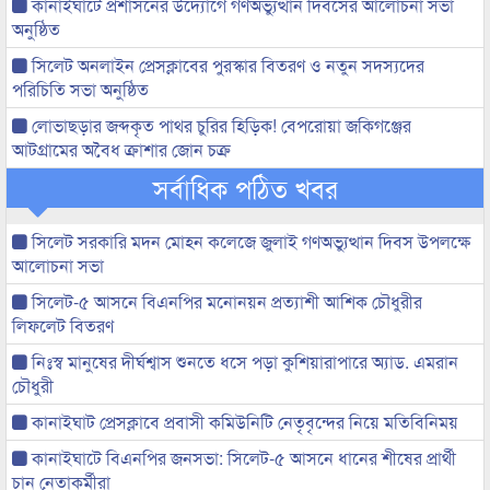
কানাইঘাটে প্রশাসনের উদ্যোগে গণঅভ্যুত্থান দিবসের আলোচনা সভা
অনুষ্ঠিত
সিলেট অনলাইন প্রেসক্লাবের পুরস্কার বিতরণ ও নতুন সদস্যদের
পরিচিতি সভা অনুষ্ঠিত
লোভাছড়ার জব্দকৃত পাথর চুরির হিড়িক! বেপরোয়া জকিগঞ্জের
আটগ্রামের অবৈধ ক্রাশার জোন চক্র
সর্বাধিক পঠিত খবর
সিলেট সরকারি মদন মোহন কলেজে জুলাই গণঅভ্যুত্থান দিবস উপলক্ষে
আলোচনা সভা
সিলেট-৫ আসনে বিএনপির মনোনয়ন প্রত্যাশী আশিক চৌধুরীর
লিফলেট বিতরণ
নিঃস্ব মানুষের দীর্ঘশ্বাস শুনতে ধসে পড়া কুশিয়ারাপারে অ্যাড. এমরান
চৌধুরী
কানাইঘাট প্রেসক্লাবে প্রবাসী কমিউনিটি নেতৃবৃন্দের নিয়ে মতিবিনিময়
কানাইঘাটে বিএনপির জনসভা: সিলেট-৫ আসনে ধানের শীষের প্রার্থী
চান নেতাকর্মীরা