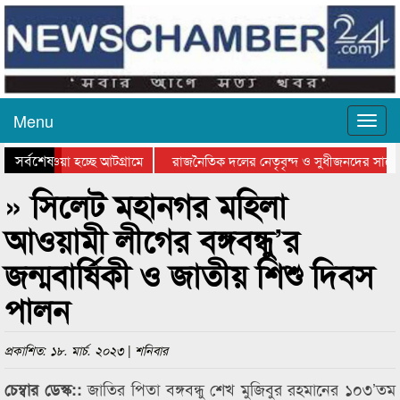
Menu
সর্বশেষ
িয়ে যাওয়া হচ্ছে আটগ্রামে
রাজনৈতিক দলের নেতৃবৃন্দ ও সুধীজনদের সাথে 
তিযোগিতার পুরস্কার বিতরণ সম্পন্ন
সিলেটে বাংলাদেশ গ্রুপ থিয়েটার ফেডারেশানের ব
» সিলেট মহানগর মহিলা
আওয়ামী লীগের বঙ্গবন্ধু’র
জন্মবার্ষিকী ও জাতীয় শিশু দিবস
পালন
প্রকাশিত: ১৮. মার্চ. ২০২৩ | শনিবার
জাতির পিতা বঙ্গবন্ধু শেখ মুজিবুর রহমানের ১০৩’তম
চেম্বার ডেস্ক::