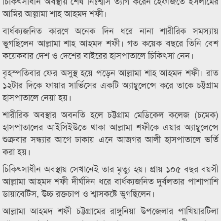
চিকিৎসাধীন অবস্থায় শেষ নিঃশ্বাস ত্যাগ করেন হেফাজতে ইসলামের
আমির আল্লামা শাহ আহমদ শফী।
বার্ধক্যজনিত কারণে অনেক দিন ধরে নানা শারীরিক সমস্যায়
ভুগছিলেন আল্লামা শাহ আহমদ শফী। গত কয়েক বছরে তিনি বেশ
কয়েকবার দেশ ও দেশের বাইরের হাসপাতালে চিকিৎসা নেন।
বৃহস্পতিবার ফের অসুস্থ হয়ে পড়েন আল্লামা শাহ আহমদ শফী। রাত
১২টার দিকে ফায়ার সার্ভিসের একটি অ্যাম্বুলেন্সে করে তাকে চট্টগ্রাম
হাসপাতালে নেয়া হয়।
শারীরিক অবস্থার অবনতি হলে চট্টগ্রাম মেডিকেল কলেজ (চমেক)
হাসপাতালের আইসিইউতে থাকা আল্লামা শফীকে এয়ার অ্যাম্বুলেন্সে
শুক্রবার সন্ধ্যার আগে ঢাকায় এনে আজগর আলী হাসপাতালে ভর্তি
করা হয়।
চিকিৎসাধীন অবস্থায় সেখানেই তার মৃত্যু হয়। প্রায় ১০৫ বছর বয়সী
আল্লামা আহমদ শফী দীর্ঘদিন ধরে বার্ধক্যজনিত দুর্বলতার পাশাপাশি
ডায়াবেটিস, উচ্চ রক্তচাপ ও শ্বাসকষ্টে ভুগছিলেন।
আল্লামা আহমদ শফী চট্টগ্রামের রাঙ্গুনিয়া উপজেলার পাখিয়ারটিলা