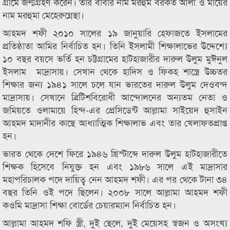
গ্রামে জন্মগ্রহণ করেন। তার বাবার নাম মরহুম বরকত আলী ও মায়ের
নাম মরহুমা মেহেরুন্নেছা।
আহমদ শফী ২০১০ সালের ১৯ জানুয়ারি হেফাজতে ইসলামের
প্রতিষ্ঠাতা আমির নির্বাচিত হন। তিনি ইসলামী শিক্ষালাভের উদ্দেশ্যে
১০ বছর বয়সে ভর্তি হন চট্টগ্রামের হাটহাজারীর দারুল উলুম মুঈনুল
ইসলাম মাদ্রাসায়। সেখান থেকে হাদিস ও ফিকহ শাস্ত্রে উচ্চতর
শিক্ষার জন্য ১৯৪১ সালে চলে যান ভারতের দারুল উলুম দেওবন্দ
মাদ্রাসায়। সেখানে ব্রিটিশবিরোধী আন্দোলনের অন্যতম নেতা ও
জমিয়তে ওলামায়ে হিন্দ-এর প্রেসিডেন্ট আল্লামা সাইয়েদ হুসাইন
আহমদ মাদানীর কাছে আধ্যাত্মিক শিক্ষালাভ এবং তার খেলাফতপ্রাপ্ত
হন।
ভারত থেকে দেশে ফিরে ১৯৪৬ খ্রিস্টাব্দে দারুল উলুম হাটহাজারীতে
শিক্ষক হিসেবে নিযুক্ত হন এবং ১৯৮৬ সালে এই মাদ্রাসার
মহাপরিচালক পদে দায়িত্ব নেন আহমদ শফী। এর পর থেকে টানা ৩৪
বছর তিনি ওই পদে ছিলেন। ২০০৮ সালে আল্লামা আহমদ শফী
কওমি মাদ্রাসা শিক্ষা বোর্ডের চেয়ারম্যান নির্বাচিত হন।
আল্লামা আহমদ শফি স্ত্রী, দুই ছেলে, দুই মেয়েসহ স্বজন ও অসংখ্য