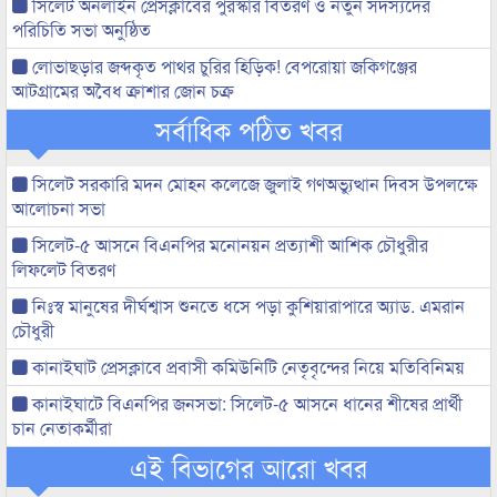
সিলেট অনলাইন প্রেসক্লাবের পুরস্কার বিতরণ ও নতুন সদস্যদের
পরিচিতি সভা অনুষ্ঠিত
লোভাছড়ার জব্দকৃত পাথর চুরির হিড়িক! বেপরোয়া জকিগঞ্জের
আটগ্রামের অবৈধ ক্রাশার জোন চক্র
সর্বাধিক পঠিত খবর
সিলেট সরকারি মদন মোহন কলেজে জুলাই গণঅভ্যুত্থান দিবস উপলক্ষে
আলোচনা সভা
সিলেট-৫ আসনে বিএনপির মনোনয়ন প্রত্যাশী আশিক চৌধুরীর
লিফলেট বিতরণ
নিঃস্ব মানুষের দীর্ঘশ্বাস শুনতে ধসে পড়া কুশিয়ারাপারে অ্যাড. এমরান
চৌধুরী
কানাইঘাট প্রেসক্লাবে প্রবাসী কমিউনিটি নেতৃবৃন্দের নিয়ে মতিবিনিময়
কানাইঘাটে বিএনপির জনসভা: সিলেট-৫ আসনে ধানের শীষের প্রার্থী
চান নেতাকর্মীরা
এই বিভাগের আরো খবর