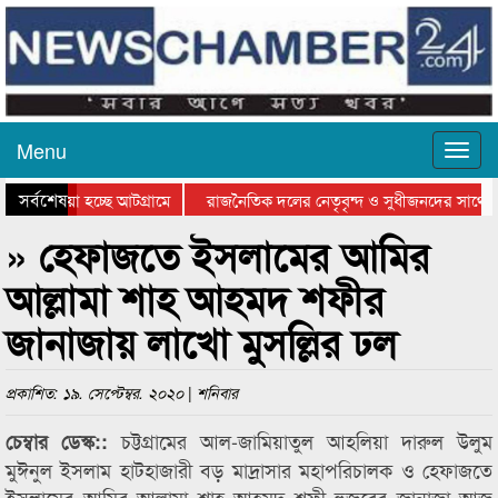
Menu
সর্বশেষ
য়ে যাওয়া হচ্ছে আটগ্রামে
রাজনৈতিক দলের নেতৃবৃন্দ ও সুধীজনদের সাথে ক
যোগিতার পুরস্কার বিতরণ সম্পন্ন
সিলেটে বাংলাদেশ গ্রুপ থিয়েটার ফেডারেশানের বিভ
» হেফাজতে ইসলামের আমির
আল্লামা শাহ আহমদ শফীর
জানাজায় লাখো মুসল্লির ঢল
প্রকাশিত: ১৯. সেপ্টেম্বর. ২০২০ | শনিবার
চট্টগ্রামের আল-জামিয়াতুল আহলিয়া দারুল উলুম
চেম্বার ডেস্ক::
মুঈনুল ইসলাম হাটহাজারী বড় মাদ্রাসার মহাপরিচালক ও হেফাজতে
ইসলামের আমির আল্লামা শাহ আহমদ শফী হুজুরের জানাজা আজ