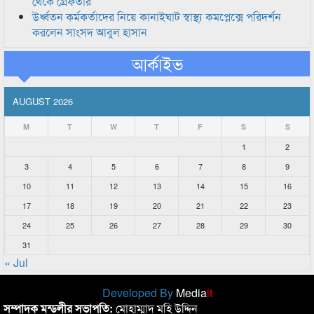
থেকে গ্রেফতার
উর্ধ্বতন কর্মকর্তাদের নিয়ে কানাইঘাট স্বাস্থ্য কমপ্লেক্সে পরিদর্শন
করলেন সাংসদ আবুল হাসান
আর্কাইভ
AUGUST 2026
M
T
W
T
F
S
S
1
2
3
4
5
6
7
8
9
10
11
12
13
14
15
16
17
18
19
20
21
22
23
24
25
26
27
28
29
30
31
« Jul
Developed By
Media
it
সম্পাদক মন্ডলীর সভাপতি:
মোহাম্মাদ মহি উদ্দিন