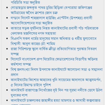
পরিচিতি সভা অনুষ্ঠিত
লোভাছড়ার জব্দকৃত পাথর চুরির হিড়িক! বেপরোয়া জকিগঞ্জের
আটগ্রামের অবৈধ ক্রাশার জোন চক্র
লন্ডনে সিলেট শাহজালাল হাউজিং এস্টেটস (উপশহর) প্রবাসী
অ্যাসোসিয়েশনের সভা অনুষ্ঠিত
কাতারে সড়ক দুর্ঘটনায় নিহত কানাইঘাটের প্রবাসী পাঁচ পরিবারকে
খেলাফত মজলিসের নগদ সহায়তা
বিএনপি সকল ধর্মের মানুষের সমান অধিকার ও ধর্মীয় মুল্যবোধে
বিশ্বাসী: আবুল কাহের চৌ: শামিম
রাজা গিরিশচন্দ্র স্কুলে বার্ষিক ক্রীড়া প্রতিযোগিতার পুরস্কার বিতরণ
সম্পন্ন
সিলেটে বাংলাদেশ গ্রুপ থিয়েটার ফেডারেশানের বিভাগীয় অভিনয়
কর্মশালা সম্পন্ন
বিশ্ব জনসংখ্যা দিবস উপলক্ষে কানাইঘাটে আলোচনা সভা ও সম্মাননা
প্রদান
কানাইঘাটের কিশোর আহাদের খুনি সায়েমের আদালতে আত্মসমর্পন,
৫ দিনের রিমান্ড চাইবে পুলিশ
কানাইঘাট রাজাগঞ্জে নিখোঁজের দুই দিন পর সুরমা নদীতে ভেসে উঠল
যুবকের লাশ
কানাইঘাটে চাঞ্চল্যকর জাহাঙ্গীর হত্যা মামলার ৩ আসামী কক্সবাজার