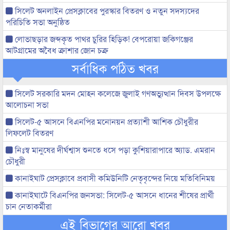
সিলেট অনলাইন প্রেসক্লাবের পুরস্কার বিতরণ ও নতুন সদস্যদের
পরিচিতি সভা অনুষ্ঠিত
লোভাছড়ার জব্দকৃত পাথর চুরির হিড়িক! বেপরোয়া জকিগঞ্জের
আটগ্রামের অবৈধ ক্রাশার জোন চক্র
সর্বাধিক পঠিত খবর
সিলেট সরকারি মদন মোহন কলেজে জুলাই গণঅভ্যুত্থান দিবস উপলক্ষে
আলোচনা সভা
সিলেট-৫ আসনে বিএনপির মনোনয়ন প্রত্যাশী আশিক চৌধুরীর
লিফলেট বিতরণ
নিঃস্ব মানুষের দীর্ঘশ্বাস শুনতে ধসে পড়া কুশিয়ারাপারে অ্যাড. এমরান
চৌধুরী
কানাইঘাট প্রেসক্লাবে প্রবাসী কমিউনিটি নেতৃবৃন্দের নিয়ে মতিবিনিময়
কানাইঘাটে বিএনপির জনসভা: সিলেট-৫ আসনে ধানের শীষের প্রার্থী
চান নেতাকর্মীরা
এই বিভাগের আরো খবর