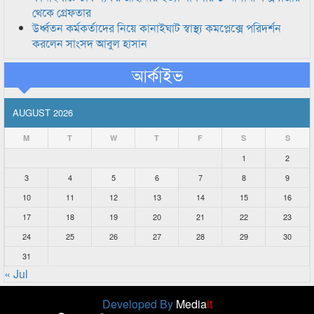
থেকে গ্রেফতার
উর্ধ্বতন কর্মকর্তাদের নিয়ে কানাইঘাট স্বাস্থ্য কমপ্লেক্সে পরিদর্শন
করলেন সাংসদ আবুল হাসান
আর্কাইভ
AUGUST 2026
M
T
W
T
F
S
S
1
2
3
4
5
6
7
8
9
10
11
12
13
14
15
16
17
18
19
20
21
22
23
24
25
26
27
28
29
30
31
« Jul
Developed By
Media
it