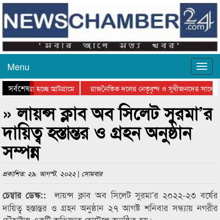
Menu
সর্বশেষ
য়ে যাওয়া হচ্ছে আটগ্রামে
রাজনৈতিক দলের নেতৃবৃন্দ ও সুধীজনদের সাথে ক
িযোগিতার পুরস্কার বিতরণ সম্পন্ন
সিলেটে বাংলাদেশ গ্রুপ থিয়েটার ফেডারেশানের বি
» লায়ন্স ক্লাব অব সিলেট সুরমা’র
দায়িত্ব হস্তান্তর ও গ্রহন অনুষ্ঠান
সম্পন্ন
প্রকাশিত: ২৯. আগস্ট. ২০২২ | সোমবার
লায়ন্স ক্লাব অব সিলেট সুরমা’র ২০২২-২৩ বর্ষের
চেম্বার ডেস্ক::
দায়িত্ব হস্তান্তর ও গ্রহন অনুষ্ঠান ২৭ আগষ্ট শনিবার সন্ধ্যায় নগরীর
চৌহাট্টাস্থ একটি অভিজাত হোটেলে অনুষ্ঠিত হয়।