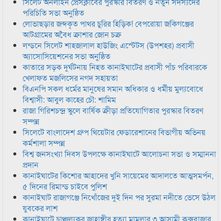
সিলেট অনলাইন প্রেসক্লাবের পুরস্কার বিতরণ ও নতুন সদস্যদের
পরিচিতি সভা অনুষ্ঠিত
লোভাছড়ার জব্দকৃত পাথর চুরির হিড়িক! বেপরোয়া জকিগঞ্জের
আটগ্রামের অবৈধ ক্রাশার জোন চক্র
লন্ডনে সিলেট শাহজালাল হাউজিং এস্টেটস (উপশহর) প্রবাসী
অ্যাসোসিয়েশনের সভা অনুষ্ঠিত
কাতারে সড়ক দুর্ঘটনায় নিহত কানাইঘাটের প্রবাসী পাঁচ পরিবারকে
খেলাফত মজলিসের নগদ সহায়তা
বিএনপি সকল ধর্মের মানুষের সমান অধিকার ও ধর্মীয় মুল্যবোধে
বিশ্বাসী: আবুল কাহের চৌ: শামিম
রাজা গিরিশচন্দ্র স্কুলে বার্ষিক ক্রীড়া প্রতিযোগিতার পুরস্কার বিতরণ
সম্পন্ন
সিলেটে বাংলাদেশ গ্রুপ থিয়েটার ফেডারেশানের বিভাগীয় অভিনয়
কর্মশালা সম্পন্ন
বিশ্ব জনসংখ্যা দিবস উপলক্ষে কানাইঘাটে আলোচনা সভা ও সম্মাননা
প্রদান
কানাইঘাটের কিশোর আহাদের খুনি সায়েমের আদালতে আত্মসমর্পন,
৫ দিনের রিমান্ড চাইবে পুলিশ
কানাইঘাট রাজাগঞ্জে নিখোঁজের দুই দিন পর সুরমা নদীতে ভেসে উঠল
যুবকের লাশ
কানাইঘাটে চাঞ্চল্যকর জাহাঙ্গীর হত্যা মামলার ৩ আসামী কক্সবাজার