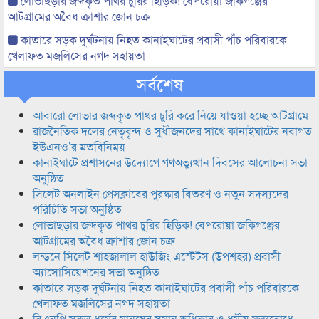
লোভাছড়ার জব্দকৃত পাথর চুরির হিড়িক! বেপরোয়া জকিগঞ্জের
আটগ্রামের অবৈধ ক্রাশার জোন চক্র
কাতারে সড়ক দুর্ঘটনায় নিহত কানাইঘাটের প্রবাসী পাঁচ পরিবারকে
খেলাফত মজলিসের নগদ সহায়তা
সর্বশেষ
আবারো লোভার জব্দকৃত পাথর চুরি করে নিয়ে যাওয়া হচ্ছে আটগ্রামে
রাজনৈতিক দলের নেতৃবৃন্দ ও সুধীজনদের সাথে কানাইঘাটের নবাগত
ইউএনও’র মতবিনিময়
কানাইঘাটে প্রশাসনের উদ্যোগে গণঅভ্যুত্থান দিবসের আলোচনা সভা
অনুষ্ঠিত
সিলেট অনলাইন প্রেসক্লাবের পুরস্কার বিতরণ ও নতুন সদস্যদের
পরিচিতি সভা অনুষ্ঠিত
লোভাছড়ার জব্দকৃত পাথর চুরির হিড়িক! বেপরোয়া জকিগঞ্জের
আটগ্রামের অবৈধ ক্রাশার জোন চক্র
লন্ডনে সিলেট শাহজালাল হাউজিং এস্টেটস (উপশহর) প্রবাসী
অ্যাসোসিয়েশনের সভা অনুষ্ঠিত
কাতারে সড়ক দুর্ঘটনায় নিহত কানাইঘাটের প্রবাসী পাঁচ পরিবারকে
খেলাফত মজলিসের নগদ সহায়তা
বিএনপি সকল ধর্মের মানুষের সমান অধিকার ও ধর্মীয় মুল্যবোধে