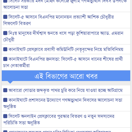
সিলেট সরকারি মদন মোহন কলেজে জুলাই গণঅভ্যুত্থান দিবস উপলক্ষে
আলোচনা সভা
সিলেট-৫ আসনে বিএনপির মনোনয়ন প্রত্যাশী আশিক চৌধুরীর
লিফলেট বিতরণ
নিঃস্ব মানুষের দীর্ঘশ্বাস শুনতে ধসে পড়া কুশিয়ারাপারে অ্যাড. এমরান
চৌধুরী
কানাইঘাট প্রেসক্লাবে প্রবাসী কমিউনিটি নেতৃবৃন্দের নিয়ে মতিবিনিময়
কানাইঘাটে বিএনপির জনসভা: সিলেট-৫ আসনে ধানের শীষের প্রার্থী
চান নেতাকর্মীরা
এই বিভাগের আরো খবর
আবারো লোভার জব্দকৃত পাথর চুরি করে নিয়ে যাওয়া হচ্ছে আটগ্রামে
কানাইঘাটে প্রশাসনের উদ্যোগে গণঅভ্যুত্থান দিবসের আলোচনা সভা
অনুষ্ঠিত
সিলেট অনলাইন প্রেসক্লাবের পুরস্কার বিতরণ ও নতুন সদস্যদের
পরিচিতি সভা অনুষ্ঠিত