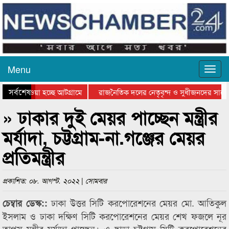
Menu
সর্বশেষ
িয়ে যাওয়া হচ্ছে আটগ্রামে
রাজনৈতিক দলের নেতৃবৃন্দ ও সুধীজনদের সাথে
তিযোগিতার পুরস্কার বিতরণ সম্পন্ন
সিলেটে বাংলাদেশ গ্রুপ থিয়েটার ফেডারেশানের ব
» ঢাকার দুই মেয়র পাচ্ছেন মন্ত্রীর
মর্যাদা, চট্টগ্রাম-না.গঞ্জের মেয়র
প্রতিমন্ত্রীর
প্রকাশিত: ০৮. আগস্ট. ২০২২ | সোমবার
ঢাকা উত্তর সিটি করপোরেশনের মেয়র মো. আতিকুল
চেম্বার ডেস্ক::
ইসলাম ও ঢাকা দক্ষিণ সিটি করপোরেশনের মেয়র শেখ ফজলে নূর
তাপস মন্ত্রীর মর্যাদা পাচ্ছেন। এ ছাড়া চট্টগ্রাম সিটি করপোরেশনের