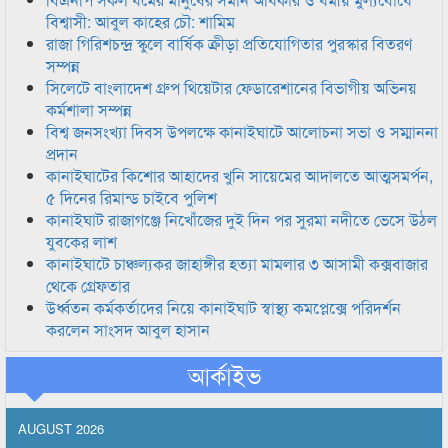
বিশ্বাসী: আবুল কাহের চৌ: শামিম
রাজা গিরিশচন্দ্র স্কুলে বার্ষিক ক্রীড়া প্রতিযোগিতার পুরস্কার বিতরণ
সম্পন্ন
সিলেটে বাংলাদেশ গ্রুপ থিয়েটার ফেডারেশানের বিভাগীয় অভিনয়
কর্মশালা সম্পন্ন
বিশ্ব জনসংখ্যা দিবস উপলক্ষে কানাইঘাটে আলোচনা সভা ও সম্মাননা
প্রদান
কানাইঘাটের কিশোর আহাদের খুনি সায়েমের আদালতে আত্মসমর্পন,
৫ দিনের রিমান্ড চাইবে পুলিশ
কানাইঘাট রাজাগঞ্জে নিখোঁজের দুই দিন পর সুরমা নদীতে ভেসে উঠল
যুবকের লাশ
কানাইঘাটে চাঞ্চল্যকর জাহাঙ্গীর হত্যা মামলার ৩ আসামী কক্সবাজার
থেকে গ্রেফতার
উর্ধ্বতন কর্মকর্তাদের নিয়ে কানাইঘাট স্বাস্থ্য কমপ্লেক্সে পরিদর্শন
করলেন সাংসদ আবুল হাসান
আর্কাইভ
AUGUST 2026