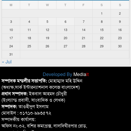
M
T
W
T
F
S
S
1
2
3
4
5
6
7
8
9
10
11
12
13
14
15
16
17
18
19
20
21
22
23
24
25
26
27
28
29
30
31
« Jul
Developed By
Media
it
সম্পাদক মন্ডলীর সভাপতি:
মোহাম্মাদ মহি উদ্দিন
(অধ্যক্ষ,সার্ক ইন্টারন্যাশনাল কলেজ বাংলাদেশ)
প্রধান সম্পাদক:
ইকবাল আহমদ চৌধুরী
(ইংল্যান্ড প্রবাসী, সাংবাদিক ও লেখক)
সম্পাদক:
তাওহীদুল ইসলাম
মোবাইল : ০১৭১০-৯৯৩৫৭২
সম্পাদকীয় কার্যালয়:
অফিস নং-০২, বশির কমপ্লেক্স, লালদিঘীরপার রোড,