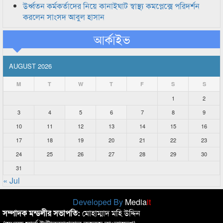
উর্ধ্বতন কর্মকর্তাদের নিয়ে কানাইঘাট স্বাস্থ্য কমপ্লেক্সে পরিদর্শন
করলেন সাংসদ আবুল হাসান
আর্কাইভ
AUGUST 2026
M
T
W
T
F
S
S
1
2
3
4
5
6
7
8
9
10
11
12
13
14
15
16
17
18
19
20
21
22
23
24
25
26
27
28
29
30
31
« Jul
Developed By
Media
it
সম্পাদক মন্ডলীর সভাপতি:
মোহাম্মাদ মহি উদ্দিন