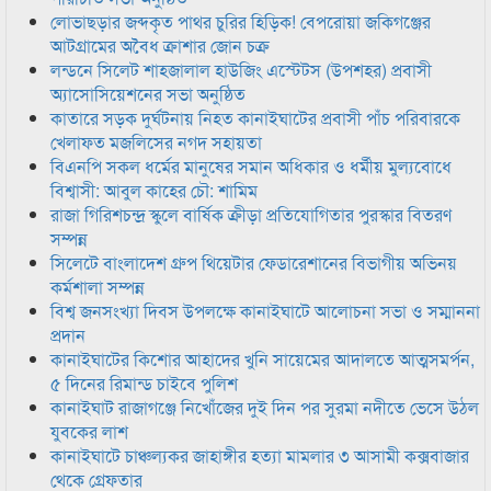
লোভাছড়ার জব্দকৃত পাথর চুরির হিড়িক! বেপরোয়া জকিগঞ্জের
আটগ্রামের অবৈধ ক্রাশার জোন চক্র
লন্ডনে সিলেট শাহজালাল হাউজিং এস্টেটস (উপশহর) প্রবাসী
অ্যাসোসিয়েশনের সভা অনুষ্ঠিত
কাতারে সড়ক দুর্ঘটনায় নিহত কানাইঘাটের প্রবাসী পাঁচ পরিবারকে
খেলাফত মজলিসের নগদ সহায়তা
বিএনপি সকল ধর্মের মানুষের সমান অধিকার ও ধর্মীয় মুল্যবোধে
বিশ্বাসী: আবুল কাহের চৌ: শামিম
রাজা গিরিশচন্দ্র স্কুলে বার্ষিক ক্রীড়া প্রতিযোগিতার পুরস্কার বিতরণ
সম্পন্ন
সিলেটে বাংলাদেশ গ্রুপ থিয়েটার ফেডারেশানের বিভাগীয় অভিনয়
কর্মশালা সম্পন্ন
বিশ্ব জনসংখ্যা দিবস উপলক্ষে কানাইঘাটে আলোচনা সভা ও সম্মাননা
প্রদান
কানাইঘাটের কিশোর আহাদের খুনি সায়েমের আদালতে আত্মসমর্পন,
৫ দিনের রিমান্ড চাইবে পুলিশ
কানাইঘাট রাজাগঞ্জে নিখোঁজের দুই দিন পর সুরমা নদীতে ভেসে উঠল
যুবকের লাশ
কানাইঘাটে চাঞ্চল্যকর জাহাঙ্গীর হত্যা মামলার ৩ আসামী কক্সবাজার
থেকে গ্রেফতার