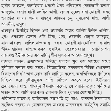
হাবীব আহমদ, কানাইঘাট প্রবাসী ঐক্য পরিষদের সেক্রেটারি জনাব
আব্দুল্লাহ, জনাব হাজী মদরিস আলী, জনাব সুহেল রানা চৌধুরী, ৪নং
ওয়ার্ডের সদস্য জনাব মাহবুব আহমদ চুনু, যুবনেতা মাও. আলী
আবদীন, প্রমুখ।
এছাড়াও উপস্থিত ছিলেন ১নং ওয়ার্ডের মেম্বার আলিম উদ্দীন এলিম,
২নং ওয়ার্ডের মেম্বার ওলি মিয়া, ৬নং ওয়ার্ডের মেম্বার আব্দুল্লহ,
মাও.আবদুল জলিল,মাও,আবু বকর চৌধুরী,মাও,হাফিজ কামাল
উদ্দিন,হাফিজ মাও,আকবর হুসাইন, ওয়েলফেয়ার এসোসিয়েশন
রাজাগঞ্জ ইউনিয়নের এর দায়িত্বশীল সুলতান আহমদ প্রমুখ।
বক্তারা বলেন, প্রশাসনের সদিচ্ছা থাকলে খুব কম সময়ের মধ্যে
খুনীদের সনাক্ত করা সম্ভব। সিআইডিসহ সরকারের বিভিন্ন গোয়েন্দা
বিভাগের নিকট তারা জোর দাবি জানিয়ে বলেন, অনতিবিলম্বে খুনীদের
চিহ্নিত করে দৃষ্টান্তমূলক শাস্তি নিশ্চিত করতে হবে। ইউনিয়ন
চেয়ারম্যান মাও. শামসুল ইসলাম বলেন, যে ব্যাক্তি প্রকৃত খুনীদের
সন্ধান দেবে আমি তার জন্য একলক্ষ টাকা পুরস্কার ঘোষণা দিচ্ছি।
পরিশেষে রাজাগঞ্জ জমিয়তের সভাপতি হা. মাও. ফখরুল ইসলামের
সংক্ষিপ্ত বক্তব্য ও মোনাজাতের মাধ্যমে মানববন্ধন কর্মসূচির সমাপ্তি
ঘটে।