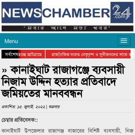
Menu
সর্বশেষ
যাওয়া হচ্ছে আটগ্রামে
রাজনৈতিক দলের নেতৃবৃন্দ ও সুধীজনদের সাথে কান
িতার পুরস্কার বিতরণ সম্পন্ন
সিলেটে বাংলাদেশ গ্রুপ থিয়েটার ফেডারেশানের বিভাগ
» কানাইঘাট রাজাগঞ্জে ব্যবসায়ী
নিজাম উদ্দিন হত্যার প্রতিবাদে
জমিয়তের মানববন্ধন
প্রকাশিত: ১৫. জুলাই. ২০২২ | শুক্রবার
চেম্বার প্রতিবেদক::
কানাইঘাট উপজেলার রাজাগঞ্জ বাজারের বিশিষ্ট ব্যবসায়ী, নিজ