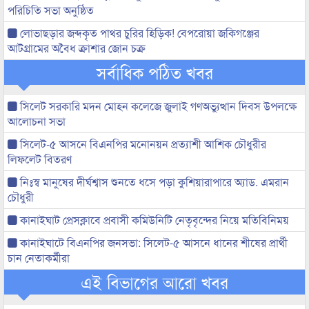
পরিচিতি সভা অনুষ্ঠিত
লোভাছড়ার জব্দকৃত পাথর চুরির হিড়িক! বেপরোয়া জকিগঞ্জের
আটগ্রামের অবৈধ ক্রাশার জোন চক্র
সর্বাধিক পঠিত খবর
সিলেট সরকারি মদন মোহন কলেজে জুলাই গণঅভ্যুত্থান দিবস উপলক্ষে
আলোচনা সভা
সিলেট-৫ আসনে বিএনপির মনোনয়ন প্রত্যাশী আশিক চৌধুরীর
লিফলেট বিতরণ
নিঃস্ব মানুষের দীর্ঘশ্বাস শুনতে ধসে পড়া কুশিয়ারাপারে অ্যাড. এমরান
চৌধুরী
কানাইঘাট প্রেসক্লাবে প্রবাসী কমিউনিটি নেতৃবৃন্দের নিয়ে মতিবিনিময়
কানাইঘাটে বিএনপির জনসভা: সিলেট-৫ আসনে ধানের শীষের প্রার্থী
চান নেতাকর্মীরা
এই বিভাগের আরো খবর