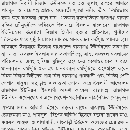
রাজাগঞ্জ নিবাসী নিজাম উদ্দীনকে গত ১৩ জুলাই রাতের আধারে
পারকুল ও রাজাগঞ্জ গ্রামের মধ্যবর্তী সুরমা নদীর তীরে নির্মমভাবে
হত্যা করে ঘাতকরা ফেলে যায়। গতকাল বৃহস্পতিবার রাজাগঞ্জ বাজার
দক্ষিণ চৌমুহনীতে জমিয়তে উলামায়ে ইসলাম বাংলাদেশ রাজাগঞ্জ
ইউনিয়নের উদ্যোগে নিজাম উদ্দীন হত্যার প্রতিবাদে, খুনীদের
চিহ্নিতকরণ ও সুষ্ঠু বিচারের দাবিতে মানববন্ধন কর্মসূচি পালিত হয়।
জমিয়তে উলামায়ে ইসলাম বাংলাদেশ রাজাগঞ্জ ইউনিয়নের সভাপতি
হা. মাও. ফখরুল ইসলাম এর সভাপতিত্বে, মাও. নজরুল ইসলামের
পরিচালনায় এবং হাফিজ মুজিবুর রহমানের তেলাওয়াতের মাধ্যমে
মানববন্ধন কর্মসূচি শুরু হয়।মানববন্ধন কর্মসূচিতে অংশগ্রহণ করেন
নিহত নিজাম উদ্দীনের গ্রাম নিজ রাজাগঞ্জ গ্রামবাসী এবং বিভিন্ন শ্রেণী
পেশার মানুষ। এছাড়াও একাত্মতা পোষণ করে ইসলামী আন্দোলন
রাজাগঞ্জ ইউনিয়ন, ইসলামী আদর্শ কাফেলা রাজাগঞ্জ, রাজাগঞ্জ
ইউনিয়ন ওয়েলফেয়ার এসোসিয়েশনসহ বিভিন্ন রাজনৈতিক নেতৃবৃন্দ।
এসময় প্রধান অতিথি হিসেবে বক্তব্য রাখেন রাজাগঞ্জ ইউনিয়নের
চেয়ারম্যান মাও. শামসুল। বিশেষ অতিথি হিসেবে বক্তব্য রাখেন মাও.
ফয়সল আহমদ জালালাবাদী, গাছবাড়ী উইমেন্স কলেজের চেয়ারম্যান
আহমদ সালেহ বিন মালিক, ইউনিয়ন জমিয়তের সেক্রেটারি মাও.