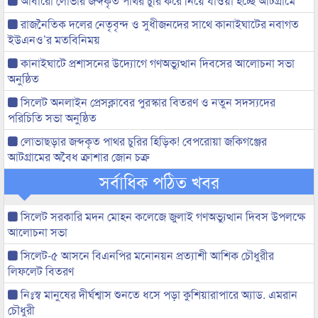
আবারো লোভার জব্দকৃত পাথর চুরি করে নিয়ে যাওয়া হচ্ছে আটগ্রামে
রাজনৈতিক দলের নেতৃবৃন্দ ও সুধীজনদের সাথে কানাইঘাটের নবাগত
ইউএনও’র মতবিনিময়
কানাইঘাটে প্রশাসনের উদ্যোগে গণঅভ্যুত্থান দিবসের আলোচনা সভা
অনুষ্ঠিত
সিলেট অনলাইন প্রেসক্লাবের পুরস্কার বিতরণ ও নতুন সদস্যদের
পরিচিতি সভা অনুষ্ঠিত
লোভাছড়ার জব্দকৃত পাথর চুরির হিড়িক! বেপরোয়া জকিগঞ্জের
আটগ্রামের অবৈধ ক্রাশার জোন চক্র
সর্বাধিক পঠিত খবর
সিলেট সরকারি মদন মোহন কলেজে জুলাই গণঅভ্যুত্থান দিবস উপলক্ষে
আলোচনা সভা
সিলেট-৫ আসনে বিএনপির মনোনয়ন প্রত্যাশী আশিক চৌধুরীর
লিফলেট বিতরণ
নিঃস্ব মানুষের দীর্ঘশ্বাস শুনতে ধসে পড়া কুশিয়ারাপারে অ্যাড. এমরান
চৌধুরী