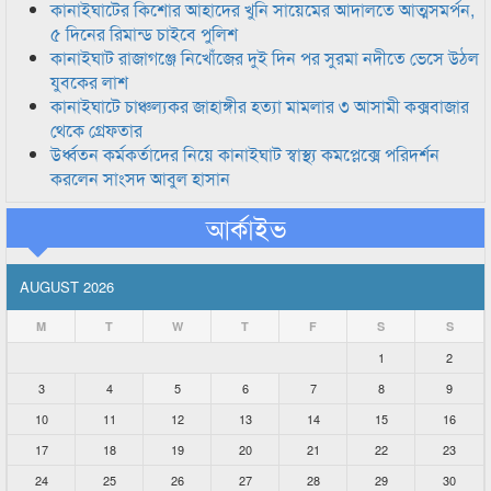
কানাইঘাটের কিশোর আহাদের খুনি সায়েমের আদালতে আত্মসমর্পন,
৫ দিনের রিমান্ড চাইবে পুলিশ
কানাইঘাট রাজাগঞ্জে নিখোঁজের দুই দিন পর সুরমা নদীতে ভেসে উঠল
যুবকের লাশ
কানাইঘাটে চাঞ্চল্যকর জাহাঙ্গীর হত্যা মামলার ৩ আসামী কক্সবাজার
থেকে গ্রেফতার
উর্ধ্বতন কর্মকর্তাদের নিয়ে কানাইঘাট স্বাস্থ্য কমপ্লেক্সে পরিদর্শন
করলেন সাংসদ আবুল হাসান
আর্কাইভ
AUGUST 2026
M
T
W
T
F
S
S
1
2
3
4
5
6
7
8
9
10
11
12
13
14
15
16
17
18
19
20
21
22
23
24
25
26
27
28
29
30