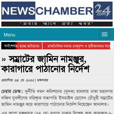
Menu
সর্বশেষ
য়ে যাওয়া হচ্ছে আটগ্রামে
রাজনৈতিক দলের নেতৃবৃন্দ ও সুধীজনদের সাথে ক
যোগিতার পুরস্কার বিতরণ সম্পন্ন
সিলেটে বাংলাদেশ গ্রুপ থিয়েটার ফেডারেশানের বি
» সম্রাটের জামিন নামঞ্জুর,
কারাগারে পাঠানোর নির্দেশ
প্রকাশিত: ২৪. মে. ২০২২ | মঙ্গলবার
দুর্নীতি দমন কমিশনের (দুদক) মামলায় ঢাকা মহানগর
চেম্বার ডেস্ক::
দক্ষিণ যুবলীগের বহিষ্কৃত সভাপতি ইসমাইল হোসেন চৌধুরী সম্রাটের
জামিন নামঞ্জুর করে কারাগারে পাঠানোর নির্দেশ দিয়েছেন আদালত।
এর আগে মঙ্গলবার (২৪ মে) দুপুরে ঢাকার বিশেষ জজ আদালত-৬-