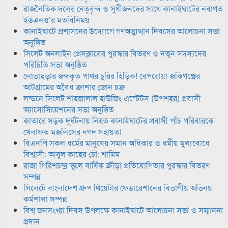
রাজনৈতিক দলের নেতৃবৃন্দ ও সুধীজনদের সাথে কানাইঘাটের নবাগত
ইউএনও’র মতবিনিময়
কানাইঘাটে প্রশাসনের উদ্যোগে গণঅভ্যুত্থান দিবসের আলোচনা সভা
অনুষ্ঠিত
সিলেট অনলাইন প্রেসক্লাবের পুরস্কার বিতরণ ও নতুন সদস্যদের
পরিচিতি সভা অনুষ্ঠিত
লোভাছড়ার জব্দকৃত পাথর চুরির হিড়িক! বেপরোয়া জকিগঞ্জের
আটগ্রামের অবৈধ ক্রাশার জোন চক্র
লন্ডনে সিলেট শাহজালাল হাউজিং এস্টেটস (উপশহর) প্রবাসী
অ্যাসোসিয়েশনের সভা অনুষ্ঠিত
কাতারে সড়ক দুর্ঘটনায় নিহত কানাইঘাটের প্রবাসী পাঁচ পরিবারকে
খেলাফত মজলিসের নগদ সহায়তা
বিএনপি সকল ধর্মের মানুষের সমান অধিকার ও ধর্মীয় মুল্যবোধে
বিশ্বাসী: আবুল কাহের চৌ: শামিম
রাজা গিরিশচন্দ্র স্কুলে বার্ষিক ক্রীড়া প্রতিযোগিতার পুরস্কার বিতরণ
সম্পন্ন
সিলেটে বাংলাদেশ গ্রুপ থিয়েটার ফেডারেশানের বিভাগীয় অভিনয়
কর্মশালা সম্পন্ন
বিশ্ব জনসংখ্যা দিবস উপলক্ষে কানাইঘাটে আলোচনা সভা ও সম্মাননা
প্রদান