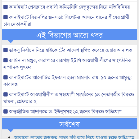
কানাইঘাট প্রেসক্লাবে প্রবাসী কমিউনিটি নেতৃবৃন্দের নিয়ে মতিবিনিময়
কানাইঘাটে বিএনপির জনসভা: সিলেট-৫ আসনে ধানের শীষের প্রার্থী
চান নেতাকর্মীরা
এই বিভাগের আরো খবর
ডাকসু নির্বাচন নিয়ে হাইকোর্টের আদেশ স্থগিত করেছে চেম্বার আদালত
জামিন না মঞ্জুর, কারাগারে রাজগঞ্জ ইউপি আওয়ামী লীগের সাংগঠনিক
সম্পাদক লুৎফর
কানাইঘাটের আলোচিত ইফজাল হত্যা মামলার রায়, ১০ জনের আমৃত্যু
কারাদণ্ড
কানাইঘাটে আওয়ামীলীগ ও সহযোগী সংঘঠনের ১৪ নেতাকর্মীর বিরুদ্ধে
মামলা, গ্রেফতার ২
আন্তর্জাতিক আদালতে ড. ইউনূসসহ ৬২ জনের বিরুদ্ধে অভিযোগ
সর্বশেষ
আবারো লোভার জব্দকৃত পাথর চুরি করে নিয়ে যাওয়া হচ্ছে আটগ্রামে