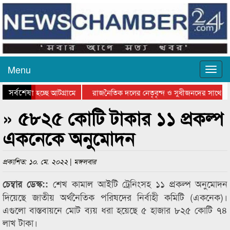
Menu
সর্বশেষ
ে যাওয়া হচ্ছে আটগ্রামে
রাজনৈতিক দলের নেতৃবৃন্দ ও সুধীজনদের সাথে কা
োগিতার পুরস্কার বিতরণ সম্পন্ন
সিলেটে বাংলাদেশ গ্রুপ থিয়েটার ফেডারেশানের বিভ
» ৫৮২৫ কোটি টাকার ১১ প্রকল্প
একনেকে অনুমোদন
প্রকাশিত: ১০. মে. ২০২২ | মঙ্গলবার
শেখ কামাল আইটি ট্রেনিংসহ ১১ প্রকল্প অনুমোদন
চেম্বার ডেস্ক::
দিয়েছে জাতীয় অর্থনৈতিক পরিষদের নির্বাহী কমিটি (একনেক)।
এগুলো বাস্তবায়নে মোট ব্যয় ধরা হয়েছে ৫ হাজার ৮২৫ কোটি ৭৪
লাখ টাকা।