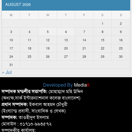
AUGUST 2026
M
T
W
T
F
S
S
1
2
3
4
5
6
7
8
9
10
11
12
13
14
15
16
17
18
19
20
21
22
23
24
25
26
27
28
29
30
31
« Jul
Developed By
Media
it
সম্পাদক মন্ডলীর সভাপতি:
মোহাম্মাদ মহি উদ্দিন
(অধ্যক্ষ,সার্ক ইন্টারন্যাশনাল কলেজ বাংলাদেশ)
প্রধান সম্পাদক:
ইকবাল আহমদ চৌধুরী
(ইংল্যান্ড প্রবাসী, সাংবাদিক ও লেখক)
সম্পাদক:
তাওহীদুল ইসলাম
মোবাইল : ০১৭১০-৯৯৩৫৭২
সম্পাদকীয় কার্যালয়: