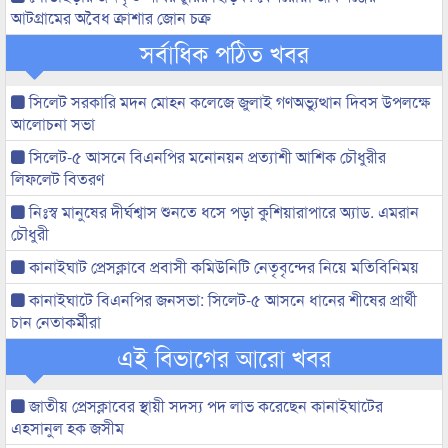
আটগ্রামের অবৈধ ক্রাশার জোন চক্র
সর্বাধিক পঠিত খবর
সিলেট সরকারি মদন মোহন কলেজে জুলাই গণঅভ্যুত্থান দিবস উপলক্ষে
আলোচনা সভা
সিলেট-৫ আসনে বিএনপির মনোনয়ন প্রত্যাশী আশিক চৌধুরীর
লিফলেট বিতরণ
নিঃস্ব মানুষের দীর্ঘশ্বাস শুনতে ধসে পড়া কুশিয়ারাপারে অ্যাড. এমরান
চৌধুরী
কানাইঘাট প্রেসক্লাবে প্রবাসী কমিউনিটি নেতৃবৃন্দের নিয়ে মতিবিনিময়
কানাইঘাটে বিএনপির জনসভা: সিলেট-৫ আসনে ধানের শীষের প্রার্থী
চান নেতাকর্মীরা
এই বিভাগের আরো খবর
জাতীয় প্রেসক্লাবের স্থায়ী সদস্য পদ লাভ করেছেন কানাইঘাটের
এহসানুল হক জসীম