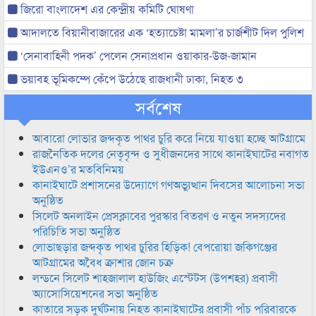
জিরো বাংলাদেশ এর কেন্দ্রীয় কমিটি ঘোষণা
আদালতে বিয়ানীবাজারের এক ‘হত্যাচেষ্টা মামলা’র চার্জশীট দিল পুলিশ
‘সেনাবাহিনী পদক’ পেলেন সেনাপ্রধান ওয়াকার-উজ-জামান
ভয়াবহ ভূমিকম্পে কেঁপে উঠেছে রাজধানী ঢাকা, নিহত ৩
সর্বশেষ
আবারো লোভার জব্দকৃত পাথর চুরি করে নিয়ে যাওয়া হচ্ছে আটগ্রামে
রাজনৈতিক দলের নেতৃবৃন্দ ও সুধীজনদের সাথে কানাইঘাটের নবাগত
ইউএনও’র মতবিনিময়
কানাইঘাটে প্রশাসনের উদ্যোগে গণঅভ্যুত্থান দিবসের আলোচনা সভা
অনুষ্ঠিত
সিলেট অনলাইন প্রেসক্লাবের পুরস্কার বিতরণ ও নতুন সদস্যদের
পরিচিতি সভা অনুষ্ঠিত
লোভাছড়ার জব্দকৃত পাথর চুরির হিড়িক! বেপরোয়া জকিগঞ্জের
আটগ্রামের অবৈধ ক্রাশার জোন চক্র
লন্ডনে সিলেট শাহজালাল হাউজিং এস্টেটস (উপশহর) প্রবাসী
অ্যাসোসিয়েশনের সভা অনুষ্ঠিত
কাতারে সড়ক দুর্ঘটনায় নিহত কানাইঘাটের প্রবাসী পাঁচ পরিবারকে