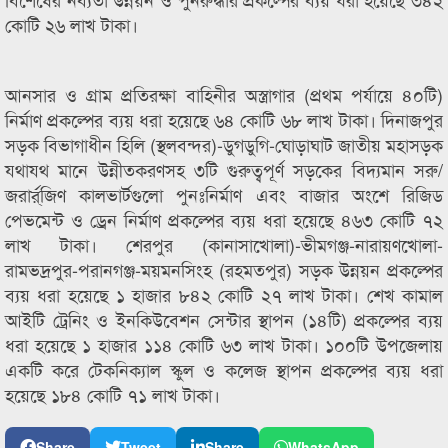
কোটি ২৬ লাখ টাকা।
আনসার ও গ্রাম প্রতিরক্ষা বাহিনীর অস্ত্রাগার (প্রথম পর্যায়ে ৪০টি)
নির্মাণ প্রকল্পের ব্যয় ধরা হয়েছে ৬৪ কোটি ৬৮ লাখ টাকা। দিনাজপুর
সড়ক বিভাগাধীন হিলি (স্থলবন্দর)-ডুগডুগি-ঘোড়াঘাট জাতীয় মহাসড়ক
যথাযথ মানে উন্নীতকরণসহ ৩টি গুরুত্বপূর্ণ সড়কের বিদ্যমান সরু/
জরার্র্জিণ কালভার্টগুলো পুনঃনির্মাণ এবং বাজার অংশে রিজিড
পেভমেন্ট ও ড্রেন নির্মাণ প্রকল্পের ব্যয় ধরা হয়েছে ৪৬৩ কোটি ৭২
লাখ টাকা। শেরপুর (কানাসাখোলা)-ভীমগঞ্জ-নারায়ণখোলা-
রামভদ্রপুর-পরানগঞ্জ-ময়মনসিংহ (রহমতপুর) সড়ক উন্নয়ন প্রকল্পের
ব্যয় ধরা হয়েছে ১ হাজার ৮৪২ কোটি ২৭ লাখ টাকা। শেখ কামাল
আইটি ট্রেনিং ও ইনকিউবেশন সেন্টার স্থাপন (১৪টি) প্রকল্পের ব্যয়
ধরা হয়েছে ১ হাজার ১১৪ কোটি ৬৩ লাখ টাকা। ১০০টি উপজেলায়
একটি করে টেকনিক্যাল স্কুল ও কলেজ স্থাপন প্রকল্পের ব্যয় ধরা
হয়েছে ১৮৪ কোটি ৭১ লাখ টাকা।
Share
Tweet
Share
WhatsApp