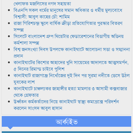
খেলাফত মজলিসের নগদ সহায়তা
বিএনপি সকল ধর্মের মানুষের সমান অধিকার ও ধর্মীয় মুল্যবোধে
বিশ্বাসী: আবুল কাহের চৌ: শামিম
রাজা গিরিশচন্দ্র স্কুলে বার্ষিক ক্রীড়া প্রতিযোগিতার পুরস্কার বিতরণ
সম্পন্ন
সিলেটে বাংলাদেশ গ্রুপ থিয়েটার ফেডারেশানের বিভাগীয় অভিনয়
কর্মশালা সম্পন্ন
বিশ্ব জনসংখ্যা দিবস উপলক্ষে কানাইঘাটে আলোচনা সভা ও সম্মাননা
প্রদান
কানাইঘাটের কিশোর আহাদের খুনি সায়েমের আদালতে আত্মসমর্পন,
৫ দিনের রিমান্ড চাইবে পুলিশ
কানাইঘাট রাজাগঞ্জে নিখোঁজের দুই দিন পর সুরমা নদীতে ভেসে উঠল
যুবকের লাশ
কানাইঘাটে চাঞ্চল্যকর জাহাঙ্গীর হত্যা মামলার ৩ আসামী কক্সবাজার
থেকে গ্রেফতার
উর্ধ্বতন কর্মকর্তাদের নিয়ে কানাইঘাট স্বাস্থ্য কমপ্লেক্সে পরিদর্শন
করলেন সাংসদ আবুল হাসান
আর্কাইভ