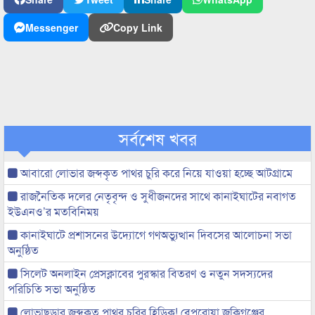
Messenger
Copy Link
সর্বশেষ খবর
আবারো লোভার জব্দকৃত পাথর চুরি করে নিয়ে যাওয়া হচ্ছে আটগ্রামে
রাজনৈতিক দলের নেতৃবৃন্দ ও সুধীজনদের সাথে কানাইঘাটের নবাগত
ইউএনও’র মতবিনিময়
কানাইঘাটে প্রশাসনের উদ্যোগে গণঅভ্যুত্থান দিবসের আলোচনা সভা
অনুষ্ঠিত
সিলেট অনলাইন প্রেসক্লাবের পুরস্কার বিতরণ ও নতুন সদস্যদের
পরিচিতি সভা অনুষ্ঠিত
লোভাছড়ার জব্দকৃত পাথর চুরির হিড়িক! বেপরোয়া জকিগঞ্জের