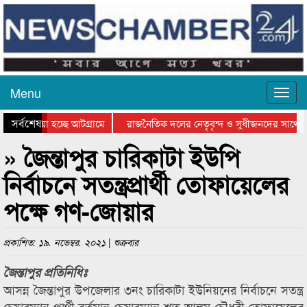
Menu
সর্বশেষ
য়ে যাওয়া হচ্ছে আটগ্রামে
রাজনৈতিক দলের নেতৃবৃন্দ ও সুধীজনদের সাথে ক
যোগিতার পুরস্কার বিতরণ সম্পন্ন
সিলেটে বাংলাদেশ গ্রুপ থিয়েটার ফেডারেশানের বিভ
» জৈন্তাপুর চারিকাটা ইউপি
নির্বাচনে সতন্ত্রপ্রার্থী তোফায়েলের
পক্ষে গণ-জোয়ার
প্রকাশিত: ১৯. নভেম্বর. ২০২১ | শুক্রবার
জৈন্তাপুর প্রতিনিধিঃ
আসন্ন জৈন্তাপুর উপজেলার ৩নং চারিকাটা ইউনিয়নের নির্বাচনে সতন্ত্র
চেয়ারম্যান প্রার্থী বর্তমান চেয়ারম্যান শাহ আলম চৌধুরী তোফায়েলের