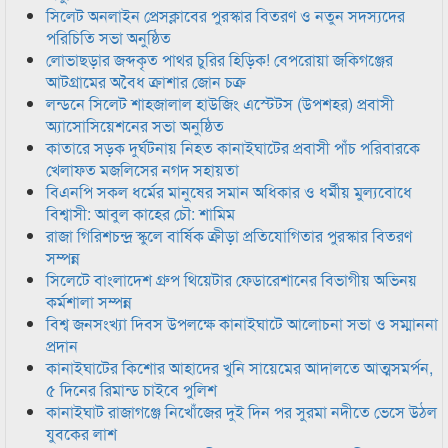
সিলেট অনলাইন প্রেসক্লাবের পুরস্কার বিতরণ ও নতুন সদস্যদের
পরিচিতি সভা অনুষ্ঠিত
লোভাছড়ার জব্দকৃত পাথর চুরির হিড়িক! বেপরোয়া জকিগঞ্জের
আটগ্রামের অবৈধ ক্রাশার জোন চক্র
লন্ডনে সিলেট শাহজালাল হাউজিং এস্টেটস (উপশহর) প্রবাসী
অ্যাসোসিয়েশনের সভা অনুষ্ঠিত
কাতারে সড়ক দুর্ঘটনায় নিহত কানাইঘাটের প্রবাসী পাঁচ পরিবারকে
খেলাফত মজলিসের নগদ সহায়তা
বিএনপি সকল ধর্মের মানুষের সমান অধিকার ও ধর্মীয় মুল্যবোধে
বিশ্বাসী: আবুল কাহের চৌ: শামিম
রাজা গিরিশচন্দ্র স্কুলে বার্ষিক ক্রীড়া প্রতিযোগিতার পুরস্কার বিতরণ
সম্পন্ন
সিলেটে বাংলাদেশ গ্রুপ থিয়েটার ফেডারেশানের বিভাগীয় অভিনয়
কর্মশালা সম্পন্ন
বিশ্ব জনসংখ্যা দিবস উপলক্ষে কানাইঘাটে আলোচনা সভা ও সম্মাননা
প্রদান
কানাইঘাটের কিশোর আহাদের খুনি সায়েমের আদালতে আত্মসমর্পন,
৫ দিনের রিমান্ড চাইবে পুলিশ
কানাইঘাট রাজাগঞ্জে নিখোঁজের দুই দিন পর সুরমা নদীতে ভেসে উঠল
যুবকের লাশ