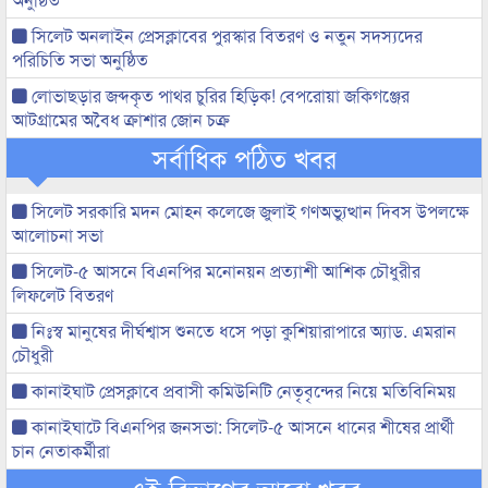
সিলেট অনলাইন প্রেসক্লাবের পুরস্কার বিতরণ ও নতুন সদস্যদের
পরিচিতি সভা অনুষ্ঠিত
লোভাছড়ার জব্দকৃত পাথর চুরির হিড়িক! বেপরোয়া জকিগঞ্জের
আটগ্রামের অবৈধ ক্রাশার জোন চক্র
সর্বাধিক পঠিত খবর
সিলেট সরকারি মদন মোহন কলেজে জুলাই গণঅভ্যুত্থান দিবস উপলক্ষে
আলোচনা সভা
সিলেট-৫ আসনে বিএনপির মনোনয়ন প্রত্যাশী আশিক চৌধুরীর
লিফলেট বিতরণ
নিঃস্ব মানুষের দীর্ঘশ্বাস শুনতে ধসে পড়া কুশিয়ারাপারে অ্যাড. এমরান
চৌধুরী
কানাইঘাট প্রেসক্লাবে প্রবাসী কমিউনিটি নেতৃবৃন্দের নিয়ে মতিবিনিময়
কানাইঘাটে বিএনপির জনসভা: সিলেট-৫ আসনে ধানের শীষের প্রার্থী
চান নেতাকর্মীরা