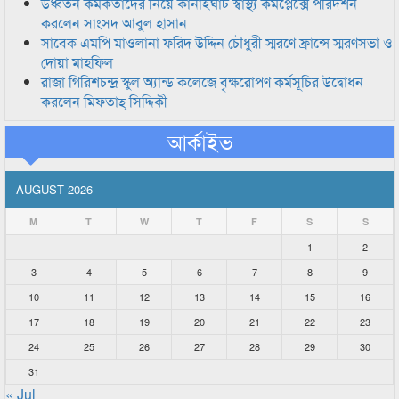
উর্ধ্বতন কর্মকর্তাদের নিয়ে কানাইঘাট স্বাস্থ্য কমপ্লেক্সে পরিদর্শন
করলেন সাংসদ আবুল হাসান
সাবেক এমপি মাওলানা ফরিদ উদ্দিন চৌধুরী স্মরণে ফ্রান্সে স্মরণসভা ও
দোয়া মাহফিল
রাজা গিরিশচন্দ্র স্কুল অ্যান্ড কলেজে বৃক্ষরোপণ কর্মসূচির উদ্বোধন
করলেন মিফতাহ্ সিদ্দিকী
আর্কাইভ
AUGUST 2026
M
T
W
T
F
S
S
1
2
3
4
5
6
7
8
9
10
11
12
13
14
15
16
17
18
19
20
21
22
23
24
25
26
27
28
29
30
31
« Jul