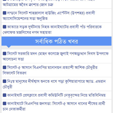
আটগ্রামের অবৈধ ক্রাশার জোন চক্র
লন্ডনে সিলেট শাহজালাল হাউজিং এস্টেটস (উপশহর) প্রবাসী
অ্যাসোসিয়েশনের সভা অনুষ্ঠিত
কাতারে সড়ক দুর্ঘটনায় নিহত কানাইঘাটের প্রবাসী পাঁচ পরিবারকে
খেলাফত মজলিসের নগদ সহায়তা
সর্বাধিক পঠিত খবর
সিলেট সরকারি মদন মোহন কলেজে জুলাই গণঅভ্যুত্থান দিবস উপলক্ষে
আলোচনা সভা
সিলেট-৫ আসনে বিএনপির মনোনয়ন প্রত্যাশী আশিক চৌধুরীর
লিফলেট বিতরণ
নিঃস্ব মানুষের দীর্ঘশ্বাস শুনতে ধসে পড়া কুশিয়ারাপারে অ্যাড. এমরান
চৌধুরী
কানাইঘাট প্রেসক্লাবে প্রবাসী কমিউনিটি নেতৃবৃন্দের নিয়ে মতিবিনিময়
কানাইঘাটে বিএনপির জনসভা: সিলেট-৫ আসনে ধানের শীষের প্রার্থী
চান নেতাকর্মীরা