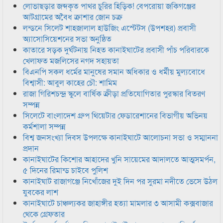
লোভাছড়ার জব্দকৃত পাথর চুরির হিড়িক! বেপরোয়া জকিগঞ্জের
আটগ্রামের অবৈধ ক্রাশার জোন চক্র
লন্ডনে সিলেট শাহজালাল হাউজিং এস্টেটস (উপশহর) প্রবাসী
অ্যাসোসিয়েশনের সভা অনুষ্ঠিত
কাতারে সড়ক দুর্ঘটনায় নিহত কানাইঘাটের প্রবাসী পাঁচ পরিবারকে
খেলাফত মজলিসের নগদ সহায়তা
বিএনপি সকল ধর্মের মানুষের সমান অধিকার ও ধর্মীয় মুল্যবোধে
বিশ্বাসী: আবুল কাহের চৌ: শামিম
রাজা গিরিশচন্দ্র স্কুলে বার্ষিক ক্রীড়া প্রতিযোগিতার পুরস্কার বিতরণ
সম্পন্ন
সিলেটে বাংলাদেশ গ্রুপ থিয়েটার ফেডারেশানের বিভাগীয় অভিনয়
কর্মশালা সম্পন্ন
বিশ্ব জনসংখ্যা দিবস উপলক্ষে কানাইঘাটে আলোচনা সভা ও সম্মাননা
প্রদান
কানাইঘাটের কিশোর আহাদের খুনি সায়েমের আদালতে আত্মসমর্পন,
৫ দিনের রিমান্ড চাইবে পুলিশ
কানাইঘাট রাজাগঞ্জে নিখোঁজের দুই দিন পর সুরমা নদীতে ভেসে উঠল
যুবকের লাশ
কানাইঘাটে চাঞ্চল্যকর জাহাঙ্গীর হত্যা মামলার ৩ আসামী কক্সবাজার
থেকে গ্রেফতার