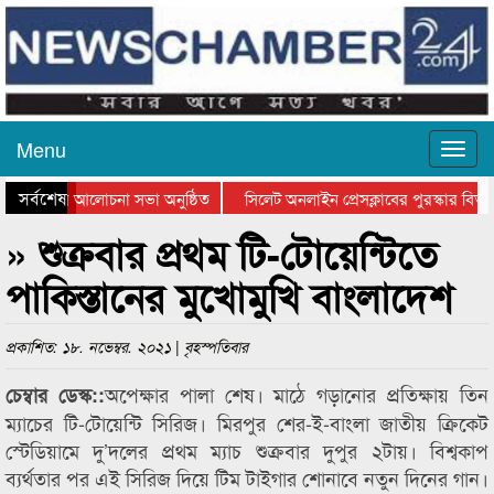
Menu
সর্বশেষ
ান দিবসের আলোচনা সভা অনুষ্ঠিত
সিলেট অনলাইন প্রেসক্লাবের পুরস্কার বিতরণ
আলোচনা সভা ও সম্মাননা প্রদান
কানাইঘাটের কিশোর আহাদের খুনি সায়েমের আদ
» শুক্রবার প্রথম টি-টোয়েন্টিতে
পাকিস্তানের মুখোমুখি বাংলাদেশ
প্রকাশিত: ১৮. নভেম্বর. ২০২১ | বৃহস্পতিবার
অপেক্ষার পালা শেষ। মাঠে গড়ানোর প্রতিক্ষায় তিন
চেম্বার ডেস্ক::
ম্যাচের টি-টোয়েন্টি সিরিজ। মিরপুর শের-ই-বাংলা জাতীয় ক্রিকেট
স্টেডিয়ামে দু’দলের প্রথম ম্যাচ শুক্রবার দুপুর ২টায়। বিশ্বকাপ
ব্যর্থতার পর এই সিরিজ দিয়ে টিম টাইগার শোনাবে নতুন দিনের গান।