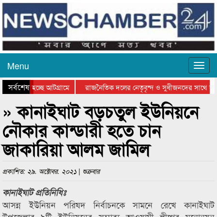
Menu
সর্বশেষ
 যাওয়া হচ্ছে আটগ্রামে
রাজনৈতিক দলের নেতৃবৃন্দ ও সুধীজনদের সাথে কা
গিতার পুরস্কার বিতরণ সম্পন্ন
সিলেটে বাংলাদেশ গ্রুপ থিয়েটার ফেডারেশানের বিভা
» কানাইঘাট বড়চতুল ইউনিয়নে
নৌকার কান্ডারী হতে চান
জাকারিয়া আলম জামিল
প্রকাশিত: ২৯. অক্টোবর. ২০২১ | শুক্রবার
কানাইঘাট প্রতিনিধিঃ
আসন্ন ইউনিয়ন পরিষদ নির্বাচনকে সামনে রেখে কানাইঘাট
উপজেলার ৯টি ইউনিয়নের সম্ভাব্য আওয়ামী লীগের মনোনয়ন