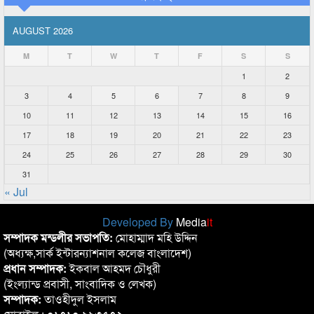
AUGUST 2026
M
T
W
T
F
S
S
1
2
3
4
5
6
7
8
9
10
11
12
13
14
15
16
17
18
19
20
21
22
23
24
25
26
27
28
29
30
31
« Jul
Developed By
Media
it
সম্পাদক মন্ডলীর সভাপতি:
মোহাম্মাদ মহি উদ্দিন
(অধ্যক্ষ,সার্ক ইন্টারন্যাশনাল কলেজ বাংলাদেশ)
প্রধান সম্পাদক:
ইকবাল আহমদ চৌধুরী
(ইংল্যান্ড প্রবাসী, সাংবাদিক ও লেখক)
সম্পাদক:
তাওহীদুল ইসলাম