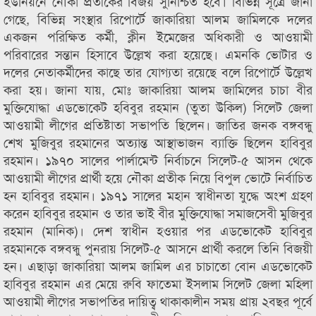
ইউনিয়নে নৌকা প্রতীকের বিজয় সুনিশ্চিত হবে। বিভিন্ন সূত্রে জানা
গেছে, বিভিন্ন সংস্থার রিপোর্টে জাকারিয়া আলম জামিলকে দলের
একজন পরিক্ষিত কর্মী, ক্লীন ইমেজের অধিকারী ও আওয়ামী
পরিবারের সন্তান হিসাবে উল্লেখ করা হয়েছে। এমনকি ভোটার ও
দলের নেতাকর্মীদের কাছে তার যোগ্যতা রয়েছে বলে রিপোর্টে উল্লেখ
করা হয়। জানা যায়, মোঃ জাকারিয়া আলম জামিলের চাচা বীর
মুক্তিযোদ্ধা এডভোকেট হবিবুর রহমান (তুতা উকিল) সিলেট জেলা
আওয়ামী লীগের প্রতিষ্টাতা সভাপতি ছিলেন। জাতির জনক বঙ্গবন্ধু
শেখ মুজিবুর রহমানের অত্যান্ত আস্থাভাজন ব্যাক্তি ছিলেন হাবিবুর
রহমান। ১৯৭০ সালের পার্লামেন্ট নির্বাচনে সিলেট-৫ আসন থেকে
আওয়ামী লীগের প্রার্থী হয়ে নৌকা প্রতীক নিয়ে বিপুল ভোটে নির্বাচিত
হন হাবিবুর রহমান। ১৯৭১ সালের মহান স্বাধীনতা যুদ্ধে অংশ গ্রহণ
করেন হাবিবুর রহমান ও তার ভাই বীর মুক্তিযোদ্ধা সমাজসেবী মুজিবুর
রহমান (মানিক)। দেশ স্বাধীন হওয়ার পর এডভোকেট হাবিবুর
রহমানকে বঙ্গবন্ধু পুনরায় সিলেট-৫ আসনে প্রার্থী করলে তিনি বিজয়ী
হন। এছাড়া জাকারিয়া আলম জামিল এর চাচাতো বোন এডভোকেট
হাবিবুর রহমান এর মেয়ে রুবি ফাতেমা ইসলাম সিলেট জেলা মহিলা
আওয়ামী লীগের সভাপতির দায়িত্ব থাকাকালীন সময় প্রায় ২বছর পূর্বে