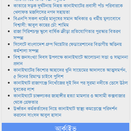
কাতারে সড়ক দুর্ঘটনায় নিহত কানাইঘাটের প্রবাসী পাঁচ পরিবারকে
খেলাফত মজলিসের নগদ সহায়তা
বিএনপি সকল ধর্মের মানুষের সমান অধিকার ও ধর্মীয় মুল্যবোধে
বিশ্বাসী: আবুল কাহের চৌ: শামিম
রাজা গিরিশচন্দ্র স্কুলে বার্ষিক ক্রীড়া প্রতিযোগিতার পুরস্কার বিতরণ
সম্পন্ন
সিলেটে বাংলাদেশ গ্রুপ থিয়েটার ফেডারেশানের বিভাগীয় অভিনয়
কর্মশালা সম্পন্ন
বিশ্ব জনসংখ্যা দিবস উপলক্ষে কানাইঘাটে আলোচনা সভা ও সম্মাননা
প্রদান
কানাইঘাটের কিশোর আহাদের খুনি সায়েমের আদালতে আত্মসমর্পন,
৫ দিনের রিমান্ড চাইবে পুলিশ
কানাইঘাট রাজাগঞ্জে নিখোঁজের দুই দিন পর সুরমা নদীতে ভেসে উঠল
যুবকের লাশ
কানাইঘাটে চাঞ্চল্যকর জাহাঙ্গীর হত্যা মামলার ৩ আসামী কক্সবাজার
থেকে গ্রেফতার
উর্ধ্বতন কর্মকর্তাদের নিয়ে কানাইঘাট স্বাস্থ্য কমপ্লেক্সে পরিদর্শন
করলেন সাংসদ আবুল হাসান
আর্কাইভ