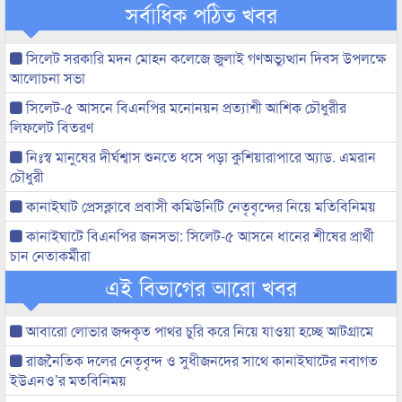
সর্বাধিক পঠিত খবর
সিলেট সরকারি মদন মোহন কলেজে জুলাই গণঅভ্যুত্থান দিবস উপলক্ষে
আলোচনা সভা
সিলেট-৫ আসনে বিএনপির মনোনয়ন প্রত্যাশী আশিক চৌধুরীর
লিফলেট বিতরণ
নিঃস্ব মানুষের দীর্ঘশ্বাস শুনতে ধসে পড়া কুশিয়ারাপারে অ্যাড. এমরান
চৌধুরী
কানাইঘাট প্রেসক্লাবে প্রবাসী কমিউনিটি নেতৃবৃন্দের নিয়ে মতিবিনিময়
কানাইঘাটে বিএনপির জনসভা: সিলেট-৫ আসনে ধানের শীষের প্রার্থী
চান নেতাকর্মীরা
এই বিভাগের আরো খবর
আবারো লোভার জব্দকৃত পাথর চুরি করে নিয়ে যাওয়া হচ্ছে আটগ্রামে
রাজনৈতিক দলের নেতৃবৃন্দ ও সুধীজনদের সাথে কানাইঘাটের নবাগত
ইউএনও’র মতবিনিময়