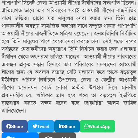
পাশাপাশি সিলেট জেলা আওয়ামী লীগের দীর্ঘদিনের সভাপতি ছিলেন।
ঐতিহ্যগত ভাবে তার পরিবারের সবাই আওয়ামী লীগের রাজনীতির
সাথে জড়িত। চাচার মত মানুষের সেবা করার জন্য তিনি ছাত্র
থাকাকালীন অবস্থায় সামাজিক অঙ্গণের সাথে সম্পৃক্ত থাকার পাশাপাশি
আওয়ামী লীগের রাজনীতিতে সক্রিয় রয়েছেন। জনপ্রতিনিধি নির্বাচিত
হয়ে তিনি মানুষের পাশে থেকে সেবা করতে চান। সেই লক্ষে দলের
সর্বস্থরের নেতাকর্মীদের অনুরোধে তিনি নির্বাচন করার জন্য এলাকায়
দীর্ঘদিন থেকে তৎপরতা চালিয়ে যাচ্ছেন। আওয়ামী লীগের পরিবারের
একজন প্রকৃত সন্তান হিসাবে তার পরিবারের সদস্যদের আওয়ামী
লীগের জন্য যে অবদান রয়েছে সেটি মূল্যায়ন করে তাকে বড়চতুল
ইউনিয়ন পরিষদ নির্বাচনে উপজেলা, জেলা ও কেন্দ্রীয় আওয়ামী
লীগের মনোনয়ন বোর্ড নৌকা প্রতীক উপহার দিলে মাননীয়
প্রধানমন্ত্রীর যে, অঙ্গীকার গ্রাম হবে শহর তা বড়চতুল ইউপিতে
বাস্তবায়ন করতে সক্ষম হবেন বলে জাকারিয়া আলম জামিল
জানিয়েছেন।
Share
Tweet
Share
WhatsApp