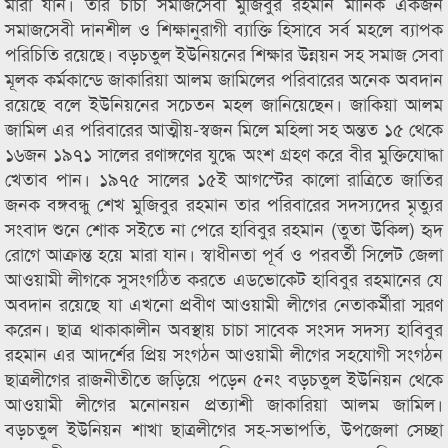
মারা যান। তার চাচা সমাজসেবী মুজিবুর রহমান মানিক একজন
সমাজসেবী দানশীল ও শিক্ষানুরাগী ব্যাক্তি হিসাবে সর্ব মহলে ব্যাপক
পরিচিতি রয়েছে। বড়চতুল ইউনিয়নের শিক্ষার উন্নয়ন সহ সমাজ সেবা
মূলক কর্মকান্ডে জাকারিয়া আলম জামিলের পরিবারের অনেক অবদান
রয়েছে বলে ইউনিয়নের সচেতন মহল জানিয়েছেন। জাকিয়া আলম
জামিল এর পরিবারের আত্মীয়-স্বজন মিলে মহিলা সহ অন্তত ১৫ থেকে
১৬জন ১৯৭১ সালের রণাঙ্গণের যুদ্ধে অংশ গ্রহণ করে বীর মুক্তিযোদ্ধা
খেতাব পান। ১৯৭৫ সালের ১৫ই আগস্টের কালো রাত্রিতে জাতির
জনক বঙ্গবন্ধু শেখ মুজিবুর রহমান তার পরিবারের সদস্যদের মৃত্যুর
সংবাদ শুনে শোক সইতে না পেরে হাবিবুর রহমান (তুতা উকিল) হৃদ
রোগে আক্রান্ত হয়ে মারা যান। স্বাধীনতা পূর্ব ও পরবর্তী সিলেট জেলা
আওয়ামী লীগকে সুসংগঠিত করতে এডভোকেট হাবিবুর রহমানের যে
অবদান রয়েছে যা এখনো প্রবীণ আওয়ামী লীগের নেতাকর্মীরা স্মরণ
করেন। ছাত্র থাকাকালীন অবস্থায় চাচা সাবেক সংসদ সদস্য হাবিবুর
রহমান এর আদর্শের প্রিয় সংগঠন আওয়ামী লীগের সহযোগী সংগঠন
ছাত্রলীগের রাজনীতীতে জড়িয়ে পড়েন ৫নং বড়চতুল ইউনিয়ন থেকে
আওয়ামী লীগের মনোনয়ন প্রত্যাশী জাকারিয়া আলম জামিল।
বড়চতুল ইউনিয়ন শাখা ছাত্রলীগের সহ-সভাপতি, উপজেলা সেচ্ছা