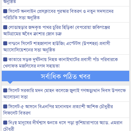
অনুষ্ঠিত
সিলেট অনলাইন প্রেসক্লাবের পুরস্কার বিতরণ ও নতুন সদস্যদের
পরিচিতি সভা অনুষ্ঠিত
লোভাছড়ার জব্দকৃত পাথর চুরির হিড়িক! বেপরোয়া জকিগঞ্জের
আটগ্রামের অবৈধ ক্রাশার জোন চক্র
লন্ডনে সিলেট শাহজালাল হাউজিং এস্টেটস (উপশহর) প্রবাসী
অ্যাসোসিয়েশনের সভা অনুষ্ঠিত
কাতারে সড়ক দুর্ঘটনায় নিহত কানাইঘাটের প্রবাসী পাঁচ পরিবারকে
খেলাফত মজলিসের নগদ সহায়তা
সর্বাধিক পঠিত খবর
সিলেট সরকারি মদন মোহন কলেজে জুলাই গণঅভ্যুত্থান দিবস উপলক্ষে
আলোচনা সভা
সিলেট-৫ আসনে বিএনপির মনোনয়ন প্রত্যাশী আশিক চৌধুরীর
লিফলেট বিতরণ
নিঃস্ব মানুষের দীর্ঘশ্বাস শুনতে ধসে পড়া কুশিয়ারাপারে অ্যাড. এমরান
চৌধুরী