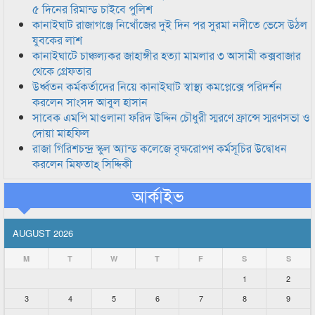
৫ দিনের রিমান্ড চাইবে পুলিশ
কানাইঘাট রাজাগঞ্জে নিখোঁজের দুই দিন পর সুরমা নদীতে ভেসে উঠল
যুবকের লাশ
কানাইঘাটে চাঞ্চল্যকর জাহাঙ্গীর হত্যা মামলার ৩ আসামী কক্সবাজার
থেকে গ্রেফতার
উর্ধ্বতন কর্মকর্তাদের নিয়ে কানাইঘাট স্বাস্থ্য কমপ্লেক্সে পরিদর্শন
করলেন সাংসদ আবুল হাসান
সাবেক এমপি মাওলানা ফরিদ উদ্দিন চৌধুরী স্মরণে ফ্রান্সে স্মরণসভা ও
দোয়া মাহফিল
রাজা গিরিশচন্দ্র স্কুল অ্যান্ড কলেজে বৃক্ষরোপণ কর্মসূচির উদ্বোধন
করলেন মিফতাহ্ সিদ্দিকী
আর্কাইভ
AUGUST 2026
M
T
W
T
F
S
S
1
2
3
4
5
6
7
8
9