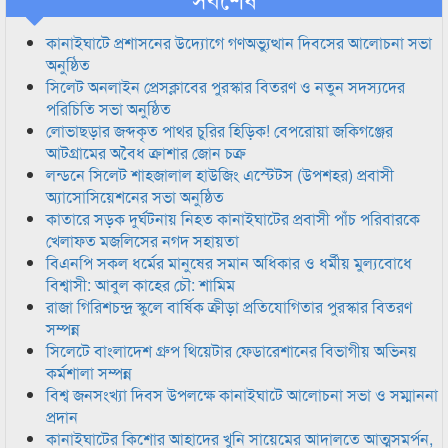
কানাইঘাটে প্রশাসনের উদ্যোগে গণঅভ্যুত্থান দিবসের আলোচনা সভা
অনুষ্ঠিত
সিলেট অনলাইন প্রেসক্লাবের পুরস্কার বিতরণ ও নতুন সদস্যদের
পরিচিতি সভা অনুষ্ঠিত
লোভাছড়ার জব্দকৃত পাথর চুরির হিড়িক! বেপরোয়া জকিগঞ্জের
আটগ্রামের অবৈধ ক্রাশার জোন চক্র
লন্ডনে সিলেট শাহজালাল হাউজিং এস্টেটস (উপশহর) প্রবাসী
অ্যাসোসিয়েশনের সভা অনুষ্ঠিত
কাতারে সড়ক দুর্ঘটনায় নিহত কানাইঘাটের প্রবাসী পাঁচ পরিবারকে
খেলাফত মজলিসের নগদ সহায়তা
বিএনপি সকল ধর্মের মানুষের সমান অধিকার ও ধর্মীয় মুল্যবোধে
বিশ্বাসী: আবুল কাহের চৌ: শামিম
রাজা গিরিশচন্দ্র স্কুলে বার্ষিক ক্রীড়া প্রতিযোগিতার পুরস্কার বিতরণ
সম্পন্ন
সিলেটে বাংলাদেশ গ্রুপ থিয়েটার ফেডারেশানের বিভাগীয় অভিনয়
কর্মশালা সম্পন্ন
বিশ্ব জনসংখ্যা দিবস উপলক্ষে কানাইঘাটে আলোচনা সভা ও সম্মাননা
প্রদান
কানাইঘাটের কিশোর আহাদের খুনি সায়েমের আদালতে আত্মসমর্পন,