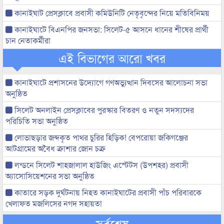
কানাইঘাট প্রেসক্লাবে প্রবাসী কমিউনিটি নেতৃবৃন্দের নিয়ে মতিবিনিময়
কানাইঘাটে বিএনপির জনসভা: সিলেট-৫ আসনে ধানের শীষের প্রার্থী
চান নেতাকর্মীরা
এই বিভাগের আরো খবর
কানাইঘাটে প্রশাসনের উদ্যোগে গণঅভ্যুত্থান দিবসের আলোচনা সভা
অনুষ্ঠিত
সিলেট অনলাইন প্রেসক্লাবের পুরস্কার বিতরণ ও নতুন সদস্যদের
পরিচিতি সভা অনুষ্ঠিত
লোভাছড়ার জব্দকৃত পাথর চুরির হিড়িক! বেপরোয়া জকিগঞ্জের
আটগ্রামের অবৈধ ক্রাশার জোন চক্র
লন্ডনে সিলেট শাহজালাল হাউজিং এস্টেটস (উপশহর) প্রবাসী
অ্যাসোসিয়েশনের সভা অনুষ্ঠিত
কাতারে সড়ক দুর্ঘটনায় নিহত কানাইঘাটের প্রবাসী পাঁচ পরিবারকে
খেলাফত মজলিসের নগদ সহায়তা
সর্বশেষ