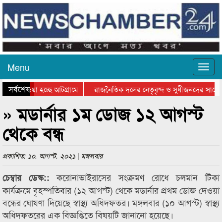
Menu
সর্বশেষ
িয়ে যাওয়া হচ্ছে আটগ্রামে
রাজনৈতিক দলের নেতৃবৃন্দ ও সুধীজনদের সাথে 
তিযোগিতার পুরস্কার বিতরণ সম্পন্ন
সিলেটে বাংলাদেশ গ্রুপ থিয়েটার ফেডারেশানের ব
» মডার্নার ১ম ডোজ ১২ আগস্ট
থেকে বন্ধ
প্রকাশিত: ১০. আগস্ট. ২০২১ | মঙ্গলবার
করোনাভাইরাসের সংক্রমণ রোধে চলমান টিকা
চেম্বার ডেস্ক::
কার্যক্রমে বৃহস্পতিবার (১২ আগস্ট) থেকে মডার্নার প্রথম ডোজ দেওয়া
বন্ধের ঘোষণা দিয়েছে স্বাস্থ্য অধিদফতর। মঙ্গলবার (১০ আগস্ট) স্বাস্থ্য
অধিদফতরের এক বিজ্ঞপ্তিতে বিষয়টি জানানো হয়েছে।