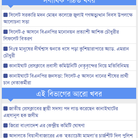
সিলেট সরকারি মদন মোহন কলেজে জুলাই গণঅভ্যুত্থান দিবস উপলক্ষে
আলোচনা সভা
সিলেট-৫ আসনে বিএনপির মনোনয়ন প্রত্যাশী আশিক চৌধুরীর
লিফলেট বিতরণ
নিঃস্ব মানুষের দীর্ঘশ্বাস শুনতে ধসে পড়া কুশিয়ারাপারে অ্যাড. এমরান
চৌধুরী
কানাইঘাট প্রেসক্লাবে প্রবাসী কমিউনিটি নেতৃবৃন্দের নিয়ে মতিবিনিময়
কানাইঘাটে বিএনপির জনসভা: সিলেট-৫ আসনে ধানের শীষের প্রার্থী
চান নেতাকর্মীরা
এই বিভাগের আরো খবর
জাতীয় প্রেসক্লাবের স্থায়ী সদস্য পদ লাভ করেছেন কানাইঘাটের
এহসানুল হক জসীম
জিরো বাংলাদেশ এর কেন্দ্রীয় কমিটি ঘোষণা
আদালতে বিয়ানীবাজারের এক ‘হত্যাচেষ্টা মামলা’র চার্জশীট দিল পুলিশ