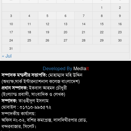
1
2
3
4
5
6
7
8
9
10
11
12
13
14
15
16
17
18
19
20
21
22
23
24
25
26
27
28
29
30
31
« Jul
Developed By
Media
it
সম্পাদক মন্ডলীর সভাপতি:
মোহাম্মাদ মহি উদ্দিন
(অধ্যক্ষ,সার্ক ইন্টারন্যাশনাল কলেজ বাংলাদেশ)
প্রধান সম্পাদক:
ইকবাল আহমদ চৌধুরী
(ইংল্যান্ড প্রবাসী, সাংবাদিক ও লেখক)
সম্পাদক:
তাওহীদুল ইসলাম
মোবাইল : ০১৭১০-৯৯৩৫৭২
সম্পাদকীয় কার্যালয়:
অফিস নং-০২, বশির কমপ্লেক্স, লালদিঘীরপার রোড,
বন্দরবাজার, সিলেট।