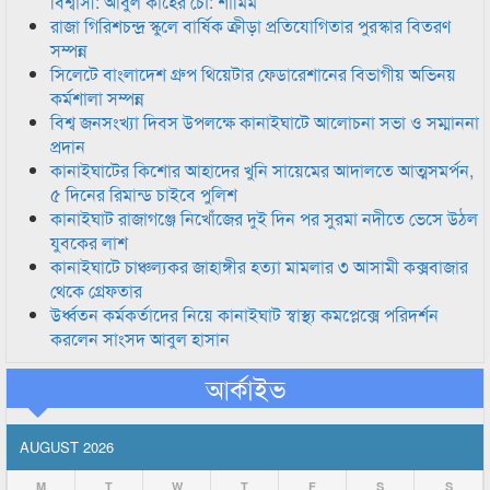
বিশ্বাসী: আবুল কাহের চৌ: শামিম
রাজা গিরিশচন্দ্র স্কুলে বার্ষিক ক্রীড়া প্রতিযোগিতার পুরস্কার বিতরণ
সম্পন্ন
সিলেটে বাংলাদেশ গ্রুপ থিয়েটার ফেডারেশানের বিভাগীয় অভিনয়
কর্মশালা সম্পন্ন
বিশ্ব জনসংখ্যা দিবস উপলক্ষে কানাইঘাটে আলোচনা সভা ও সম্মাননা
প্রদান
কানাইঘাটের কিশোর আহাদের খুনি সায়েমের আদালতে আত্মসমর্পন,
৫ দিনের রিমান্ড চাইবে পুলিশ
কানাইঘাট রাজাগঞ্জে নিখোঁজের দুই দিন পর সুরমা নদীতে ভেসে উঠল
যুবকের লাশ
কানাইঘাটে চাঞ্চল্যকর জাহাঙ্গীর হত্যা মামলার ৩ আসামী কক্সবাজার
থেকে গ্রেফতার
উর্ধ্বতন কর্মকর্তাদের নিয়ে কানাইঘাট স্বাস্থ্য কমপ্লেক্সে পরিদর্শন
করলেন সাংসদ আবুল হাসান
আর্কাইভ
AUGUST 2026
M
T
W
T
F
S
S