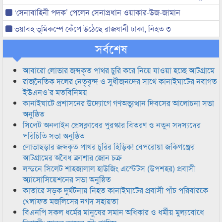
‘সেনাবাহিনী পদক’ পেলেন সেনাপ্রধান ওয়াকার-উজ-জামান
ভয়াবহ ভূমিকম্পে কেঁপে উঠেছে রাজধানী ঢাকা, নিহত ৩
সর্বশেষ
আবারো লোভার জব্দকৃত পাথর চুরি করে নিয়ে যাওয়া হচ্ছে আটগ্রামে
রাজনৈতিক দলের নেতৃবৃন্দ ও সুধীজনদের সাথে কানাইঘাটের নবাগত
ইউএনও’র মতবিনিময়
কানাইঘাটে প্রশাসনের উদ্যোগে গণঅভ্যুত্থান দিবসের আলোচনা সভা
অনুষ্ঠিত
সিলেট অনলাইন প্রেসক্লাবের পুরস্কার বিতরণ ও নতুন সদস্যদের
পরিচিতি সভা অনুষ্ঠিত
লোভাছড়ার জব্দকৃত পাথর চুরির হিড়িক! বেপরোয়া জকিগঞ্জের
আটগ্রামের অবৈধ ক্রাশার জোন চক্র
লন্ডনে সিলেট শাহজালাল হাউজিং এস্টেটস (উপশহর) প্রবাসী
অ্যাসোসিয়েশনের সভা অনুষ্ঠিত
কাতারে সড়ক দুর্ঘটনায় নিহত কানাইঘাটের প্রবাসী পাঁচ পরিবারকে
খেলাফত মজলিসের নগদ সহায়তা
বিএনপি সকল ধর্মের মানুষের সমান অধিকার ও ধর্মীয় মুল্যবোধে