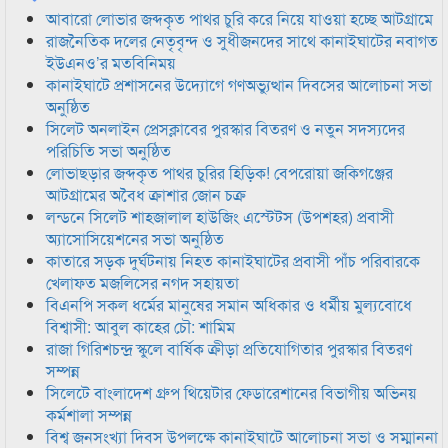
আবারো লোভার জব্দকৃত পাথর চুরি করে নিয়ে যাওয়া হচ্ছে আটগ্রামে
রাজনৈতিক দলের নেতৃবৃন্দ ও সুধীজনদের সাথে কানাইঘাটের নবাগত
ইউএনও’র মতবিনিময়
কানাইঘাটে প্রশাসনের উদ্যোগে গণঅভ্যুত্থান দিবসের আলোচনা সভা
অনুষ্ঠিত
সিলেট অনলাইন প্রেসক্লাবের পুরস্কার বিতরণ ও নতুন সদস্যদের
পরিচিতি সভা অনুষ্ঠিত
লোভাছড়ার জব্দকৃত পাথর চুরির হিড়িক! বেপরোয়া জকিগঞ্জের
আটগ্রামের অবৈধ ক্রাশার জোন চক্র
লন্ডনে সিলেট শাহজালাল হাউজিং এস্টেটস (উপশহর) প্রবাসী
অ্যাসোসিয়েশনের সভা অনুষ্ঠিত
কাতারে সড়ক দুর্ঘটনায় নিহত কানাইঘাটের প্রবাসী পাঁচ পরিবারকে
খেলাফত মজলিসের নগদ সহায়তা
বিএনপি সকল ধর্মের মানুষের সমান অধিকার ও ধর্মীয় মুল্যবোধে
বিশ্বাসী: আবুল কাহের চৌ: শামিম
রাজা গিরিশচন্দ্র স্কুলে বার্ষিক ক্রীড়া প্রতিযোগিতার পুরস্কার বিতরণ
সম্পন্ন
সিলেটে বাংলাদেশ গ্রুপ থিয়েটার ফেডারেশানের বিভাগীয় অভিনয়
কর্মশালা সম্পন্ন
বিশ্ব জনসংখ্যা দিবস উপলক্ষে কানাইঘাটে আলোচনা সভা ও সম্মাননা