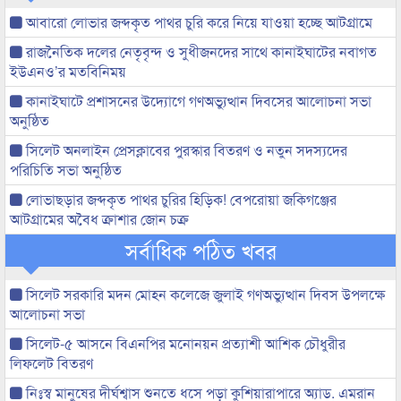
আবারো লোভার জব্দকৃত পাথর চুরি করে নিয়ে যাওয়া হচ্ছে আটগ্রামে
রাজনৈতিক দলের নেতৃবৃন্দ ও সুধীজনদের সাথে কানাইঘাটের নবাগত
ইউএনও’র মতবিনিময়
কানাইঘাটে প্রশাসনের উদ্যোগে গণঅভ্যুত্থান দিবসের আলোচনা সভা
অনুষ্ঠিত
সিলেট অনলাইন প্রেসক্লাবের পুরস্কার বিতরণ ও নতুন সদস্যদের
পরিচিতি সভা অনুষ্ঠিত
লোভাছড়ার জব্দকৃত পাথর চুরির হিড়িক! বেপরোয়া জকিগঞ্জের
আটগ্রামের অবৈধ ক্রাশার জোন চক্র
সর্বাধিক পঠিত খবর
সিলেট সরকারি মদন মোহন কলেজে জুলাই গণঅভ্যুত্থান দিবস উপলক্ষে
আলোচনা সভা
সিলেট-৫ আসনে বিএনপির মনোনয়ন প্রত্যাশী আশিক চৌধুরীর
লিফলেট বিতরণ
নিঃস্ব মানুষের দীর্ঘশ্বাস শুনতে ধসে পড়া কুশিয়ারাপারে অ্যাড. এমরান