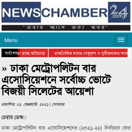
Menu
সর্বশেষ
য়ে যাওয়া হচ্ছে আটগ্রামে
রাজনৈতিক দলের নেতৃবৃন্দ ও সুধীজনদের সাথে ক
যোগিতার পুরস্কার বিতরণ সম্পন্ন
সিলেটে বাংলাদেশ গ্রুপ থিয়েটার ফেডারেশানের বিভ
» ঢাকা মেট্রোপলিটন বার
এসোসিয়েশনে সর্বোচ্চ ভোটে
বিজয়ী সিলেটের আয়েশা
প্রকাশিত: ০১. ফেব্রুয়ারি. ২০২১ | সোমবার
চেম্বার ডেস্ক::
ঢাকা মেট্রোপলিটন বার এসোসিয়েশনের (২০২১-২২) নির্বাচনে ফের