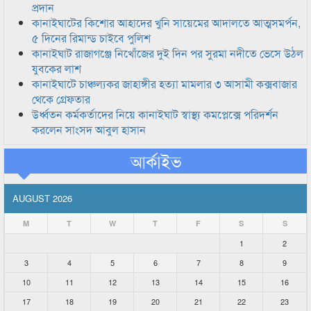
প্রদান
কানাইঘাটের কিশোর আহাদের খুনি সায়েমের আদালতে আত্মসমর্পন,
৫ দিনের রিমান্ড চাইবে পুলিশ
কানাইঘাট রাজাগঞ্জে নিখোঁজের দুই দিন পর সুরমা নদীতে ভেসে উঠল
যুবকের লাশ
কানাইঘাটে চাঞ্চল্যকর জাহাঙ্গীর হত্যা মামলার ৩ আসামী কক্সবাজার
থেকে গ্রেফতার
উর্ধ্বতন কর্মকর্তাদের নিয়ে কানাইঘাট স্বাস্থ্য কমপ্লেক্সে পরিদর্শন
করলেন সাংসদ আবুল হাসান
আর্কাইভ
AUGUST 2026
M
T
W
T
F
S
S
1
2
3
4
5
6
7
8
9
10
11
12
13
14
15
16
17
18
19
20
21
22
23