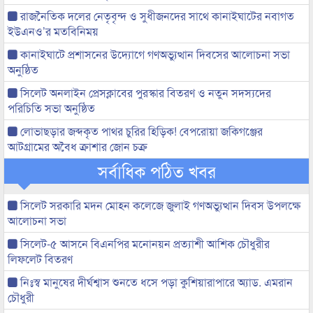
রাজনৈতিক দলের নেতৃবৃন্দ ও সুধীজনদের সাথে কানাইঘাটের নবাগত
ইউএনও’র মতবিনিময়
কানাইঘাটে প্রশাসনের উদ্যোগে গণঅভ্যুত্থান দিবসের আলোচনা সভা
অনুষ্ঠিত
সিলেট অনলাইন প্রেসক্লাবের পুরস্কার বিতরণ ও নতুন সদস্যদের
পরিচিতি সভা অনুষ্ঠিত
লোভাছড়ার জব্দকৃত পাথর চুরির হিড়িক! বেপরোয়া জকিগঞ্জের
আটগ্রামের অবৈধ ক্রাশার জোন চক্র
সর্বাধিক পঠিত খবর
সিলেট সরকারি মদন মোহন কলেজে জুলাই গণঅভ্যুত্থান দিবস উপলক্ষে
আলোচনা সভা
সিলেট-৫ আসনে বিএনপির মনোনয়ন প্রত্যাশী আশিক চৌধুরীর
লিফলেট বিতরণ
নিঃস্ব মানুষের দীর্ঘশ্বাস শুনতে ধসে পড়া কুশিয়ারাপারে অ্যাড. এমরান
চৌধুরী