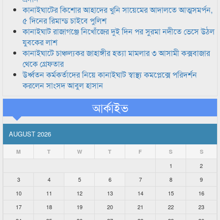
কানাইঘাটের কিশোর আহাদের খুনি সায়েমের আদালতে আত্মসমর্পন,
৫ দিনের রিমান্ড চাইবে পুলিশ
কানাইঘাট রাজাগঞ্জে নিখোঁজের দুই দিন পর সুরমা নদীতে ভেসে উঠল
যুবকের লাশ
কানাইঘাটে চাঞ্চল্যকর জাহাঙ্গীর হত্যা মামলার ৩ আসামী কক্সবাজার
থেকে গ্রেফতার
উর্ধ্বতন কর্মকর্তাদের নিয়ে কানাইঘাট স্বাস্থ্য কমপ্লেক্সে পরিদর্শন
করলেন সাংসদ আবুল হাসান
আর্কাইভ
AUGUST 2026
M
T
W
T
F
S
S
1
2
3
4
5
6
7
8
9
10
11
12
13
14
15
16
17
18
19
20
21
22
23