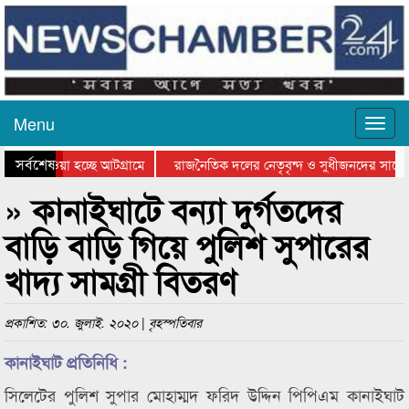
Menu
সর্বশেষ
িয়ে যাওয়া হচ্ছে আটগ্রামে
রাজনৈতিক দলের নেতৃবৃন্দ ও সুধীজনদের সাথে 
িযোগিতার পুরস্কার বিতরণ সম্পন্ন
সিলেটে বাংলাদেশ গ্রুপ থিয়েটার ফেডারেশানের বি
» কানাইঘাটে বন্যা দুর্গতদের
বাড়ি বাড়ি গিয়ে পুলিশ সুপারের
খাদ্য সামগ্রী বিতরণ
প্রকাশিত: ৩০. জুলাই. ২০২০ | বৃহস্পতিবার
কানাইঘাট প্রতিনিধি :
সিলেটের পুলিশ সুপার মোহাম্মদ ফরিদ উদ্দিন পিপিএম কানাইঘাট