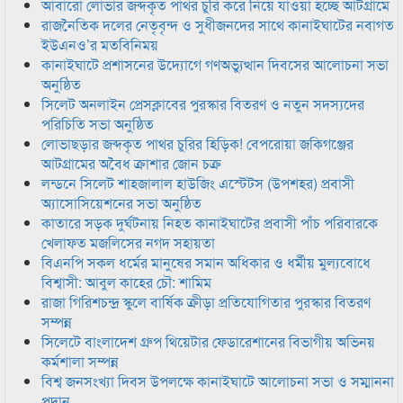
আবারো লোভার জব্দকৃত পাথর চুরি করে নিয়ে যাওয়া হচ্ছে আটগ্রামে
রাজনৈতিক দলের নেতৃবৃন্দ ও সুধীজনদের সাথে কানাইঘাটের নবাগত
ইউএনও’র মতবিনিময়
কানাইঘাটে প্রশাসনের উদ্যোগে গণঅভ্যুত্থান দিবসের আলোচনা সভা
অনুষ্ঠিত
সিলেট অনলাইন প্রেসক্লাবের পুরস্কার বিতরণ ও নতুন সদস্যদের
পরিচিতি সভা অনুষ্ঠিত
লোভাছড়ার জব্দকৃত পাথর চুরির হিড়িক! বেপরোয়া জকিগঞ্জের
আটগ্রামের অবৈধ ক্রাশার জোন চক্র
লন্ডনে সিলেট শাহজালাল হাউজিং এস্টেটস (উপশহর) প্রবাসী
অ্যাসোসিয়েশনের সভা অনুষ্ঠিত
কাতারে সড়ক দুর্ঘটনায় নিহত কানাইঘাটের প্রবাসী পাঁচ পরিবারকে
খেলাফত মজলিসের নগদ সহায়তা
বিএনপি সকল ধর্মের মানুষের সমান অধিকার ও ধর্মীয় মুল্যবোধে
বিশ্বাসী: আবুল কাহের চৌ: শামিম
রাজা গিরিশচন্দ্র স্কুলে বার্ষিক ক্রীড়া প্রতিযোগিতার পুরস্কার বিতরণ
সম্পন্ন
সিলেটে বাংলাদেশ গ্রুপ থিয়েটার ফেডারেশানের বিভাগীয় অভিনয়
কর্মশালা সম্পন্ন
বিশ্ব জনসংখ্যা দিবস উপলক্ষে কানাইঘাটে আলোচনা সভা ও সম্মাননা
প্রদান