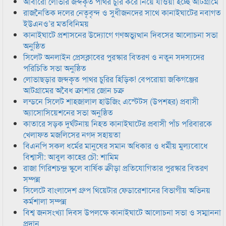
আবারো লোভার জব্দকৃত পাথর চুরি করে নিয়ে যাওয়া হচ্ছে আটগ্রামে
রাজনৈতিক দলের নেতৃবৃন্দ ও সুধীজনদের সাথে কানাইঘাটের নবাগত
ইউএনও’র মতবিনিময়
কানাইঘাটে প্রশাসনের উদ্যোগে গণঅভ্যুত্থান দিবসের আলোচনা সভা
অনুষ্ঠিত
সিলেট অনলাইন প্রেসক্লাবের পুরস্কার বিতরণ ও নতুন সদস্যদের
পরিচিতি সভা অনুষ্ঠিত
লোভাছড়ার জব্দকৃত পাথর চুরির হিড়িক! বেপরোয়া জকিগঞ্জের
আটগ্রামের অবৈধ ক্রাশার জোন চক্র
লন্ডনে সিলেট শাহজালাল হাউজিং এস্টেটস (উপশহর) প্রবাসী
অ্যাসোসিয়েশনের সভা অনুষ্ঠিত
কাতারে সড়ক দুর্ঘটনায় নিহত কানাইঘাটের প্রবাসী পাঁচ পরিবারকে
খেলাফত মজলিসের নগদ সহায়তা
বিএনপি সকল ধর্মের মানুষের সমান অধিকার ও ধর্মীয় মুল্যবোধে
বিশ্বাসী: আবুল কাহের চৌ: শামিম
রাজা গিরিশচন্দ্র স্কুলে বার্ষিক ক্রীড়া প্রতিযোগিতার পুরস্কার বিতরণ
সম্পন্ন
সিলেটে বাংলাদেশ গ্রুপ থিয়েটার ফেডারেশানের বিভাগীয় অভিনয়
কর্মশালা সম্পন্ন
বিশ্ব জনসংখ্যা দিবস উপলক্ষে কানাইঘাটে আলোচনা সভা ও সম্মাননা
প্রদান