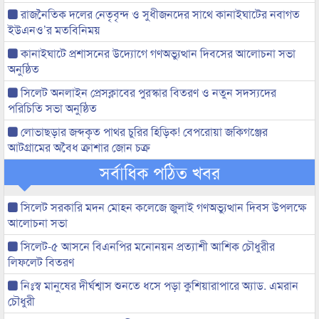
রাজনৈতিক দলের নেতৃবৃন্দ ও সুধীজনদের সাথে কানাইঘাটের নবাগত
ইউএনও’র মতবিনিময়
কানাইঘাটে প্রশাসনের উদ্যোগে গণঅভ্যুত্থান দিবসের আলোচনা সভা
অনুষ্ঠিত
সিলেট অনলাইন প্রেসক্লাবের পুরস্কার বিতরণ ও নতুন সদস্যদের
পরিচিতি সভা অনুষ্ঠিত
লোভাছড়ার জব্দকৃত পাথর চুরির হিড়িক! বেপরোয়া জকিগঞ্জের
আটগ্রামের অবৈধ ক্রাশার জোন চক্র
সর্বাধিক পঠিত খবর
সিলেট সরকারি মদন মোহন কলেজে জুলাই গণঅভ্যুত্থান দিবস উপলক্ষে
আলোচনা সভা
সিলেট-৫ আসনে বিএনপির মনোনয়ন প্রত্যাশী আশিক চৌধুরীর
লিফলেট বিতরণ
নিঃস্ব মানুষের দীর্ঘশ্বাস শুনতে ধসে পড়া কুশিয়ারাপারে অ্যাড. এমরান
চৌধুরী