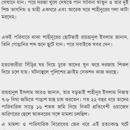
সেখানে যান। পরে দরজা খুলে দেখতে পান সাবিনা খাতুন ও তার দুই
শিশু তাসনিম ও মাহী একঘরে এবং আরেক ঘরে শাহীনুরের গলা কাটা
মরদেহ।
একই পরিবারে থাকা শাহীনুরের ছোটভাই রায়হানুল ইসলাম জানান,
তিনি গোঙানির শব্দ শুনে ছুটে যান। পরে সবাইকে খবর দেন।
হত্যাকারীরা সিঁড়ির ঘর দিয়ে ঢুকে তাদের খুন করে দরজায় শিকল
দিয়ে চলে যায়। ঘটনাস্থলে পুলিশের ক্রাইম সেকশন কাজ করছে।
রায়হানুল ইসলাম আরও জানান, তার বড়ভাই শাহীনুর ইসলাম নিজস্ব
৭-৮ বিঘা জমিতে পাঙাশ মাছ চাষ করতেন। গত ২২ বছর ধরে তাদের
পারিবারিক সাড়ে ১৬ শতক জমি নিয়ে নিকট প্রতিবেশী ওয়াজেদ
কারিগরের ছেলে আকবরের সঙ্গে মামলা চলছিল।
এ মামলা ও পারিবারিক বিরোধের জের ধরে এই হত্যাকাণ্ড ঘটে