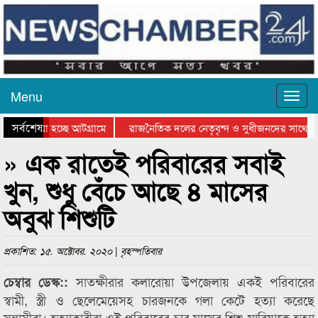
Menu
সর্বশেষ
ে যাওয়া হচ্ছে আটগ্রামে
রাজনৈতিক দলের নেতৃবৃন্দ ও সুধীজনদের সাথে কা
োগিতার পুরস্কার বিতরণ সম্পন্ন
সিলেটে বাংলাদেশ গ্রুপ থিয়েটার ফেডারেশানের বিভ
» এক রাতেই পরিবারের সবাই
খুন, শুধু বেঁচে আছে ৪ মাসের
অবুঝ শিশুটি
প্রকাশিত: ১৫. অক্টোবর. ২০২০ | বৃহস্পতিবার
সাতক্ষীরার কলারোয়া উপজেলায় একই পরিবারের
চেম্বার ডেস্ক::
স্বামী, স্ত্রী ও ছেলেমেয়েসহ চারজনকে গলা কেটে হত্যা করেছে
সন্ত্রাসীরা। হত্যাকারীরা ওই পরিবারের চার মাসের শিশু মারিয়াকে হত্যা