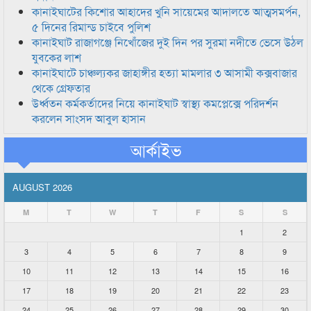
কানাইঘাটের কিশোর আহাদের খুনি সায়েমের আদালতে আত্মসমর্পন,
৫ দিনের রিমান্ড চাইবে পুলিশ
কানাইঘাট রাজাগঞ্জে নিখোঁজের দুই দিন পর সুরমা নদীতে ভেসে উঠল
যুবকের লাশ
কানাইঘাটে চাঞ্চল্যকর জাহাঙ্গীর হত্যা মামলার ৩ আসামী কক্সবাজার
থেকে গ্রেফতার
উর্ধ্বতন কর্মকর্তাদের নিয়ে কানাইঘাট স্বাস্থ্য কমপ্লেক্সে পরিদর্শন
করলেন সাংসদ আবুল হাসান
আর্কাইভ
AUGUST 2026
M
T
W
T
F
S
S
1
2
3
4
5
6
7
8
9
10
11
12
13
14
15
16
17
18
19
20
21
22
23
24
25
26
27
28
29
30