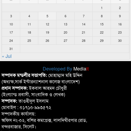
1
2
3
4
5
6
7
8
9
10
11
12
13
14
15
16
17
18
19
20
21
22
23
24
25
26
27
28
29
30
31
« Jul
Developed By
Media
it
সম্পাদক মন্ডলীর সভাপতি:
মোহাম্মাদ মহি উদ্দিন
(অধ্যক্ষ,সার্ক ইন্টারন্যাশনাল কলেজ বাংলাদেশ)
প্রধান সম্পাদক:
ইকবাল আহমদ চৌধুরী
(ইংল্যান্ড প্রবাসী, সাংবাদিক ও লেখক)
সম্পাদক:
তাওহীদুল ইসলাম
মোবাইল : ০১৭১০-৯৯৩৫৭২
সম্পাদকীয় কার্যালয়:
অফিস নং-০২, বশির কমপ্লেক্স, লালদিঘীরপার রোড,
বন্দরবাজার, সিলেট।