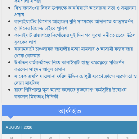
কর্মশালা সম্পন্ন
বিশ্ব জনসংখ্যা দিবস উপলক্ষে কানাইঘাটে আলোচনা সভা ও সম্মাননা
প্রদান
কানাইঘাটের কিশোর আহাদের খুনি সায়েমের আদালতে আত্মসমর্পন,
৫ দিনের রিমান্ড চাইবে পুলিশ
কানাইঘাট রাজাগঞ্জে নিখোঁজের দুই দিন পর সুরমা নদীতে ভেসে উঠল
যুবকের লাশ
কানাইঘাটে চাঞ্চল্যকর জাহাঙ্গীর হত্যা মামলার ৩ আসামী কক্সবাজার
থেকে গ্রেফতার
উর্ধ্বতন কর্মকর্তাদের নিয়ে কানাইঘাট স্বাস্থ্য কমপ্লেক্সে পরিদর্শন
করলেন সাংসদ আবুল হাসান
সাবেক এমপি মাওলানা ফরিদ উদ্দিন চৌধুরী স্মরণে ফ্রান্সে স্মরণসভা ও
দোয়া মাহফিল
রাজা গিরিশচন্দ্র স্কুল অ্যান্ড কলেজে বৃক্ষরোপণ কর্মসূচির উদ্বোধন
করলেন মিফতাহ্ সিদ্দিকী
আর্কাইভ
AUGUST 2026
M
T
W
T
F
S
S