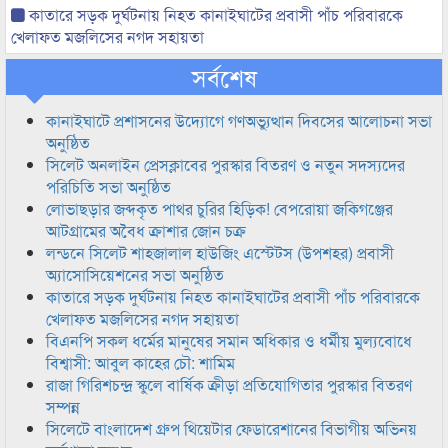
কাতারে সড়ক দুর্ঘটনায় নিহত কানাইঘাটের প্রবাসী পাঁচ পরিবারকে
খেলাফত মজলিসের নগদ সহায়তা
সর্বশেষ
কানাইঘাটে প্রশাসনের উদ্যোগে গণঅভ্যুত্থান দিবসের আলোচনা সভা
অনুষ্ঠিত
সিলেট অনলাইন প্রেসক্লাবের পুরস্কার বিতরণ ও নতুন সদস্যদের
পরিচিতি সভা অনুষ্ঠিত
লোভাছড়ার জব্দকৃত পাথর চুরির হিড়িক! বেপরোয়া জকিগঞ্জের
আটগ্রামের অবৈধ ক্রাশার জোন চক্র
লন্ডনে সিলেট শাহজালাল হাউজিং এস্টেটস (উপশহর) প্রবাসী
অ্যাসোসিয়েশনের সভা অনুষ্ঠিত
কাতারে সড়ক দুর্ঘটনায় নিহত কানাইঘাটের প্রবাসী পাঁচ পরিবারকে
খেলাফত মজলিসের নগদ সহায়তা
বিএনপি সকল ধর্মের মানুষের সমান অধিকার ও ধর্মীয় মুল্যবোধে
বিশ্বাসী: আবুল কাহের চৌ: শামিম
রাজা গিরিশচন্দ্র স্কুলে বার্ষিক ক্রীড়া প্রতিযোগিতার পুরস্কার বিতরণ
সম্পন্ন
সিলেটে বাংলাদেশ গ্রুপ থিয়েটার ফেডারেশানের বিভাগীয় অভিনয়