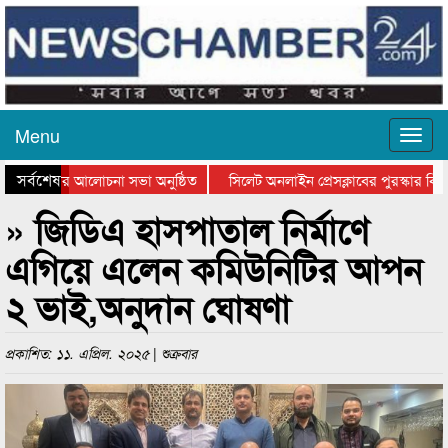
Menu
সর্বশেষ
থান দিবসের আলোচনা সভা অনুষ্ঠিত
সিলেট অনলাইন প্রেসক্লাবের পুরস্কার বিতরণ
 আলোচনা সভা ও সম্মাননা প্রদান
কানাইঘাটের কিশোর আহাদের খুনি সায়েমের আ
» জিডিএ হাসপাতাল নির্মাণে
এগিয়ে এলেন কমিউনিটির আপন
২ ভাই,অনুদান ঘোষণা
প্রকাশিত: ১১. এপ্রিল. ২০২৫ | শুক্রবার