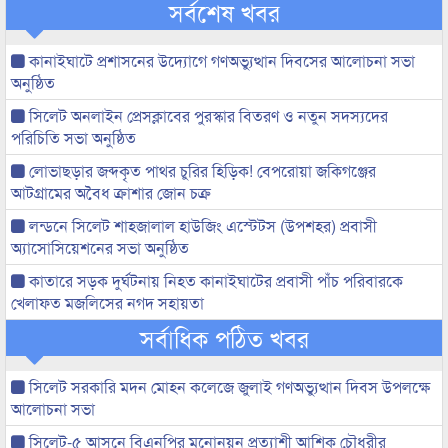
সর্বশেষ খবর
কানাইঘাটে প্রশাসনের উদ্যোগে গণঅভ্যুত্থান দিবসের আলোচনা সভা
অনুষ্ঠিত
সিলেট অনলাইন প্রেসক্লাবের পুরস্কার বিতরণ ও নতুন সদস্যদের
পরিচিতি সভা অনুষ্ঠিত
লোভাছড়ার জব্দকৃত পাথর চুরির হিড়িক! বেপরোয়া জকিগঞ্জের
আটগ্রামের অবৈধ ক্রাশার জোন চক্র
লন্ডনে সিলেট শাহজালাল হাউজিং এস্টেটস (উপশহর) প্রবাসী
অ্যাসোসিয়েশনের সভা অনুষ্ঠিত
কাতারে সড়ক দুর্ঘটনায় নিহত কানাইঘাটের প্রবাসী পাঁচ পরিবারকে
খেলাফত মজলিসের নগদ সহায়তা
সর্বাধিক পঠিত খবর
সিলেট সরকারি মদন মোহন কলেজে জুলাই গণঅভ্যুত্থান দিবস উপলক্ষে
আলোচনা সভা
সিলেট-৫ আসনে বিএনপির মনোনয়ন প্রত্যাশী আশিক চৌধুরীর