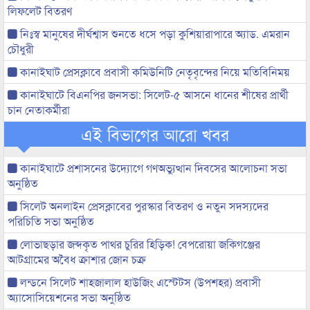
লিফলেট বিতরণ
নিঃস্ব মানুষের দীর্ঘশ্বাস শুনতে ধসে পড়া কুশিয়ারাপারে অ্যাড. এমরান
চৌধুরী
কানাইঘাট প্রেসক্লাবে প্রবাসী কমিউনিটি নেতৃবৃন্দের নিয়ে মতিবিনিময়
কানাইঘাটে বিএনপির জনসভা: সিলেট-৫ আসনে ধানের শীষের প্রার্থী
চান নেতাকর্মীরা
এই বিভাগের আরো খবর
কানাইঘাটে প্রশাসনের উদ্যোগে গণঅভ্যুত্থান দিবসের আলোচনা সভা
অনুষ্ঠিত
সিলেট অনলাইন প্রেসক্লাবের পুরস্কার বিতরণ ও নতুন সদস্যদের
পরিচিতি সভা অনুষ্ঠিত
লোভাছড়ার জব্দকৃত পাথর চুরির হিড়িক! বেপরোয়া জকিগঞ্জের
আটগ্রামের অবৈধ ক্রাশার জোন চক্র
লন্ডনে সিলেট শাহজালাল হাউজিং এস্টেটস (উপশহর) প্রবাসী
অ্যাসোসিয়েশনের সভা অনুষ্ঠিত