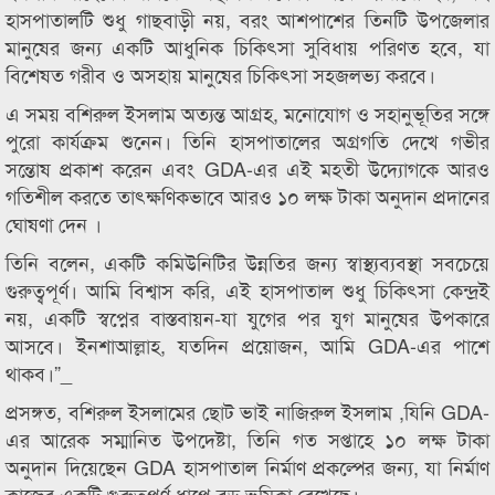
হাসপাতালটি শুধু গাছবাড়ী নয়, বরং আশপাশের তিনটি উপজেলার
মানুষের জন্য একটি আধুনিক চিকিৎসা সুবিধায় পরিণত হবে, যা
বিশেষত গরীব ও অসহায় মানুষের চিকিৎসা সহজলভ্য করবে।
এ সময় বশিরুল ইসলাম অত্যন্ত আগ্রহ, মনোযোগ ও সহানুভূতির সঙ্গে
পুরো কার্যক্রম শুনেন। তিনি হাসপাতালের অগ্রগতি দেখে গভীর
সন্তোষ প্রকাশ করেন এবং GDA-এর এই মহতী উদ্যোগকে আরও
গতিশীল করতে তাৎক্ষণিকভাবে আরও ১০ লক্ষ টাকা অনুদান প্রদানের
ঘোষণা দেন ।
তিনি বলেন, একটি কমিউনিটির উন্নতির জন্য স্বাস্থ্যব্যবস্থা সবচেয়ে
গুরুত্বপূর্ণ। আমি বিশ্বাস করি, এই হাসপাতাল শুধু চিকিৎসা কেন্দ্রই
নয়, একটি স্বপ্নের বাস্তবায়ন-যা যুগের পর যুগ মানুষের উপকারে
আসবে। ইনশাআল্লাহ, যতদিন প্রয়োজন, আমি GDA-এর পাশে
থাকব।”_
প্রসঙ্গত, বশিরুল ইসলামের ছোট ভাই নাজিরুল ইসলাম ,যিনি GDA-
এর আরেক সম্মানিত উপদেষ্টা, তিনি গত সপ্তাহে ১০ লক্ষ টাকা
অনুদান দিয়েছেন GDA হাসপাতাল নির্মাণ প্রকল্পের জন্য, যা নির্মাণ
কাজের একটি গুরুত্বপূর্ণ ধাপে বড় ভূমিকা রেখেছে।