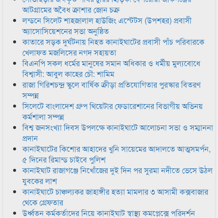
আটগ্রামের অবৈধ ক্রাশার জোন চক্র
লন্ডনে সিলেট শাহজালাল হাউজিং এস্টেটস (উপশহর) প্রবাসী
অ্যাসোসিয়েশনের সভা অনুষ্ঠিত
কাতারে সড়ক দুর্ঘটনায় নিহত কানাইঘাটের প্রবাসী পাঁচ পরিবারকে
খেলাফত মজলিসের নগদ সহায়তা
বিএনপি সকল ধর্মের মানুষের সমান অধিকার ও ধর্মীয় মুল্যবোধে
বিশ্বাসী: আবুল কাহের চৌ: শামিম
রাজা গিরিশচন্দ্র স্কুলে বার্ষিক ক্রীড়া প্রতিযোগিতার পুরস্কার বিতরণ
সম্পন্ন
সিলেটে বাংলাদেশ গ্রুপ থিয়েটার ফেডারেশানের বিভাগীয় অভিনয়
কর্মশালা সম্পন্ন
বিশ্ব জনসংখ্যা দিবস উপলক্ষে কানাইঘাটে আলোচনা সভা ও সম্মাননা
প্রদান
কানাইঘাটের কিশোর আহাদের খুনি সায়েমের আদালতে আত্মসমর্পন,
৫ দিনের রিমান্ড চাইবে পুলিশ
কানাইঘাট রাজাগঞ্জে নিখোঁজের দুই দিন পর সুরমা নদীতে ভেসে উঠল
যুবকের লাশ
কানাইঘাটে চাঞ্চল্যকর জাহাঙ্গীর হত্যা মামলার ৩ আসামী কক্সবাজার
থেকে গ্রেফতার
উর্ধ্বতন কর্মকর্তাদের নিয়ে কানাইঘাট স্বাস্থ্য কমপ্লেক্সে পরিদর্শন