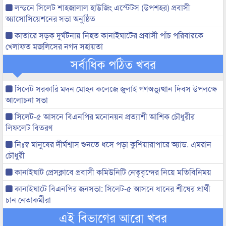
লন্ডনে সিলেট শাহজালাল হাউজিং এস্টেটস (উপশহর) প্রবাসী
অ্যাসোসিয়েশনের সভা অনুষ্ঠিত
কাতারে সড়ক দুর্ঘটনায় নিহত কানাইঘাটের প্রবাসী পাঁচ পরিবারকে
খেলাফত মজলিসের নগদ সহায়তা
সর্বাধিক পঠিত খবর
সিলেট সরকারি মদন মোহন কলেজে জুলাই গণঅভ্যুত্থান দিবস উপলক্ষে
আলোচনা সভা
সিলেট-৫ আসনে বিএনপির মনোনয়ন প্রত্যাশী আশিক চৌধুরীর
লিফলেট বিতরণ
নিঃস্ব মানুষের দীর্ঘশ্বাস শুনতে ধসে পড়া কুশিয়ারাপারে অ্যাড. এমরান
চৌধুরী
কানাইঘাট প্রেসক্লাবে প্রবাসী কমিউনিটি নেতৃবৃন্দের নিয়ে মতিবিনিময়
কানাইঘাটে বিএনপির জনসভা: সিলেট-৫ আসনে ধানের শীষের প্রার্থী
চান নেতাকর্মীরা
এই বিভাগের আরো খবর