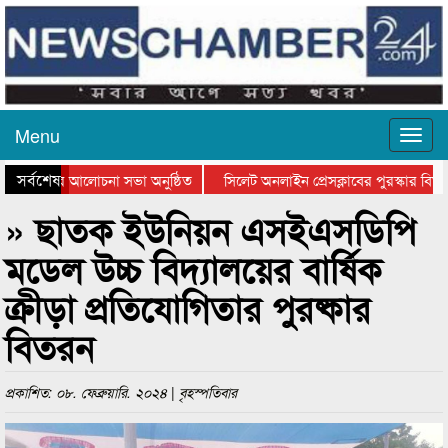
Menu
সর্বশেষ
ান দিবসের আলোচনা সভা অনুষ্ঠিত
সিলেট অনলাইন প্রেসক্লাবের পুরস্কার বিতরণ 
আলোচনা সভা ও সম্মাননা প্রদান
কানাইঘাটের কিশোর আহাদের খুনি সায়েমের আদ
» ছাতক ইউনিয়ন এসইএসডিপি
মডেল উচ্চ বিদ্যালয়ের বার্ষিক
ক্রীড়া প্রতিযোগিতার পুরষ্কার
বিতরন
প্রকাশিত: ০৮. ফেব্রুয়ারি. ২০২৪ | বৃহস্পতিবার