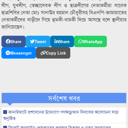
লীগ, যুবলীগ, স্বেচ্ছাসেবক লীগ ও ছাত্রলীগের নেতাকর্মীরা সাবেক
ছাত্রশিবির নেতা মোঃ সানাউর রহমান চৌধুরীসহ বিএনপি-জামায়াতের
নেতাকর্মীদের বাড়ীদে গিয়ে হুমকী-ধামকী দিয়ে আসছে বলে স্থানীয়ার
জানিয়েছেন।
Share
Tweet
Share
WhatsApp
Messenger
Copy Link
সর্বশেষ খবর
কানাইঘাটে প্রশাসনের উদ্যোগে গণঅভ্যুত্থান দিবসের আলোচনা সভা
অনুষ্ঠিত
সিলেট অনলাইন প্রেসক্লাবের পুরস্কার বিতরণ ও নতুন সদস্যদের