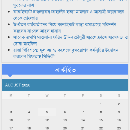
যুবকের লাশ
কানাইঘাটে চাঞ্চল্যকর জাহাঙ্গীর হত্যা মামলার ৩ আসামী কক্সবাজার
থেকে গ্রেফতার
উর্ধ্বতন কর্মকর্তাদের নিয়ে কানাইঘাট স্বাস্থ্য কমপ্লেক্সে পরিদর্শন
করলেন সাংসদ আবুল হাসান
সাবেক এমপি মাওলানা ফরিদ উদ্দিন চৌধুরী স্মরণে ফ্রান্সে স্মরণসভা ও
দোয়া মাহফিল
রাজা গিরিশচন্দ্র স্কুল অ্যান্ড কলেজে বৃক্ষরোপণ কর্মসূচির উদ্বোধন
করলেন মিফতাহ্ সিদ্দিকী
আর্কাইভ
AUGUST 2026
M
T
W
T
F
S
S
1
2
3
4
5
6
7
8
9
10
11
12
13
14
15
16
17
18
19
20
21
22
23