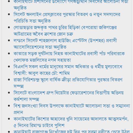
কানাইঘাটে প্রশাসনের উদ্যোগে গণঅভ্যুত্থান দিবসের আলোচনা সভা
অনুষ্ঠিত
সিলেট অনলাইন প্রেসক্লাবের পুরস্কার বিতরণ ও নতুন সদস্যদের
পরিচিতি সভা অনুষ্ঠিত
লোভাছড়ার জব্দকৃত পাথর চুরির হিড়িক! বেপরোয়া জকিগঞ্জের
আটগ্রামের অবৈধ ক্রাশার জোন চক্র
লন্ডনে সিলেট শাহজালাল হাউজিং এস্টেটস (উপশহর) প্রবাসী
অ্যাসোসিয়েশনের সভা অনুষ্ঠিত
কাতারে সড়ক দুর্ঘটনায় নিহত কানাইঘাটের প্রবাসী পাঁচ পরিবারকে
খেলাফত মজলিসের নগদ সহায়তা
বিএনপি সকল ধর্মের মানুষের সমান অধিকার ও ধর্মীয় মুল্যবোধে
বিশ্বাসী: আবুল কাহের চৌ: শামিম
রাজা গিরিশচন্দ্র স্কুলে বার্ষিক ক্রীড়া প্রতিযোগিতার পুরস্কার বিতরণ
সম্পন্ন
সিলেটে বাংলাদেশ গ্রুপ থিয়েটার ফেডারেশানের বিভাগীয় অভিনয়
কর্মশালা সম্পন্ন
বিশ্ব জনসংখ্যা দিবস উপলক্ষে কানাইঘাটে আলোচনা সভা ও সম্মাননা
প্রদান
কানাইঘাটের কিশোর আহাদের খুনি সায়েমের আদালতে আত্মসমর্পন,
৫ দিনের রিমান্ড চাইবে পুলিশ
কানাইঘাট রাজাগঞ্জে নিখোঁজের দুই দিন পর সুরমা নদীতে ভেসে উঠল