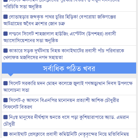
পরিচিতি সভা অনুষ্ঠিত
লোভাছড়ার জব্দকৃত পাথর চুরির হিড়িক! বেপরোয়া জকিগঞ্জের
আটগ্রামের অবৈধ ক্রাশার জোন চক্র
লন্ডনে সিলেট শাহজালাল হাউজিং এস্টেটস (উপশহর) প্রবাসী
অ্যাসোসিয়েশনের সভা অনুষ্ঠিত
কাতারে সড়ক দুর্ঘটনায় নিহত কানাইঘাটের প্রবাসী পাঁচ পরিবারকে
খেলাফত মজলিসের নগদ সহায়তা
সর্বাধিক পঠিত খবর
সিলেট সরকারি মদন মোহন কলেজে জুলাই গণঅভ্যুত্থান দিবস উপলক্ষে
আলোচনা সভা
সিলেট-৫ আসনে বিএনপির মনোনয়ন প্রত্যাশী আশিক চৌধুরীর
লিফলেট বিতরণ
নিঃস্ব মানুষের দীর্ঘশ্বাস শুনতে ধসে পড়া কুশিয়ারাপারে অ্যাড. এমরান
চৌধুরী
কানাইঘাট প্রেসক্লাবে প্রবাসী কমিউনিটি নেতৃবৃন্দের নিয়ে মতিবিনিময়