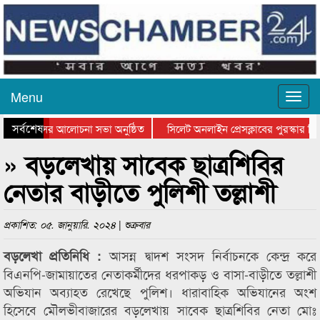
Menu
সর্বশেষ
ত্থান দিবসের আলোচনা সভা অনুষ্ঠিত
সিলেট অনলাইন প্রেসক্লাবের পুরস্কার বিত
ে আলোচনা সভা ও সম্মাননা প্রদান
কানাইঘাটের কিশোর আহাদের খুনি সায়েমের
» বড়লেখায় সাবেক ছাত্রশিবির
নেতার বাড়ীতে পুলিশী তল্লাশী
প্রকাশিত: ০৫. জানুয়ারি. ২০২৪ | শুক্রবার
আসন্ন দ্বাদশ সংসদ নির্বাচনকে কেন্দ্র করে
বড়লেখা প্রতিনিধি :
বিএনপি-জামায়াতের নেতাকর্মীদের ধরপাকড় ও বাসা-বাড়ীতে তল্লাশী
অভিযান অব্যাহত রেখেছে পুলিশ। ধারাবাহিক অভিযানের অংশ
হিসেবে মৌলভীবাজারের বড়লেখায় সাবেক ছাত্রশিবির নেতা মোঃ