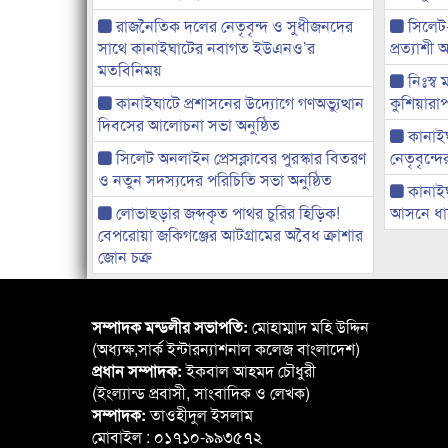
রাজনৈতিক দলের নেতৃবৃন্দ ও সুধীজনদের
সিলেট
সাথে কানাইঘাটের নবাগত ইউএনও’র
প্রত্যাশ
মতবিনিময়
নিঃস্ব 
কানাইঘাটে প্রশাসনের উদ্যোগে গণঅভ্যুত্থান
কুশিয়ারাপ
দিবসের আলোচনা সভা অনুষ্ঠিত
কানাইঘা
সিলেট অনলাইন প্রেসক্লাবের পুরস্কার বিতরণ
নেতৃবৃন্দ
ও নতুন সদস্যদের পরিচিতি সভা অনুষ্ঠিত
কানাই
লোভাছড়ার জব্দকৃত পাথর চুরির হিড়িক!
আসনে ধানে
বেপরোয়া জকিগঞ্জের আটগ্রামের অবৈধ ক্রাশার
জোন চক্র
সম্পাদক মন্ডলীর সভাপতি:
মোহাম্মাদ মহি উদ্দিন
(অধ্যক্ষ,সার্ক ইন্টারন্যাশনাল কলেজ বাংলাদেশ)
প্রধান সম্পাদক:
ইকবাল আহমদ চৌধুরী
(ইংল্যান্ড প্রবাসী, সাংবাদিক ও লেখক)
সম্পাদক:
তাওহীদুল ইসলাম
মোবাইল : ০১৭১০-৯৯৩৫৭২