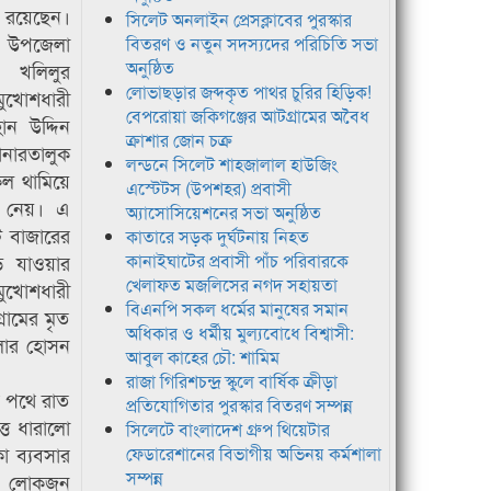
রয়েছেন।
সিলেট অনলাইন প্রেসক্লাবের পুরস্কার
ট উপজেলা
বিতরণ ও নতুন সদস্যদের পরিচিতি সভা
অনুষ্ঠিত
ী খলিলুর
লোভাছড়ার জব্দকৃত পাথর চুরির হিড়িক!
খোশধারী
বেপরোয়া জকিগঞ্জের আটগ্রামের অবৈধ
রহান উদ্দিন
ক্রাশার জোন চক্র
নারতালুক
লন্ডনে সিলেট শাহজালাল হাউজিং
েল থামিয়ে
এস্টেটস (উপশহর) প্রবাসী
ে নেয়। এ
অ্যাসোসিয়েশনের সভা অনুষ্ঠিত
 বাজারের
কাতারে সড়ক দুর্ঘটনায় নিহত
ি যাওয়ার
কানাইঘাটের প্রবাসী পাঁচ পরিবারকে
খেলাফত মজলিসের নগদ সহায়তা
খোশধারী
বিএনপি সকল ধর্মের মানুষের সমান
রামের মৃত
অধিকার ও ধর্মীয় মুল্যবোধে বিশ্বাসী:
িলার হোসন
আবুল কাহের চৌ: শামিম
রাজা গিরিশচন্দ্র স্কুলে বার্ষিক ক্রীড়া
র পথে রাত
প্রতিযোগিতার পুরস্কার বিতরণ সম্পন্ন
্ত ধারালো
সিলেটে বাংলাদেশ গ্রুপ থিয়েটার
া ব্যবসার
ফেডারেশানের বিভাগীয় অভিনয় কর্মশালা
সম্পন্ন
নীয় লোকজন