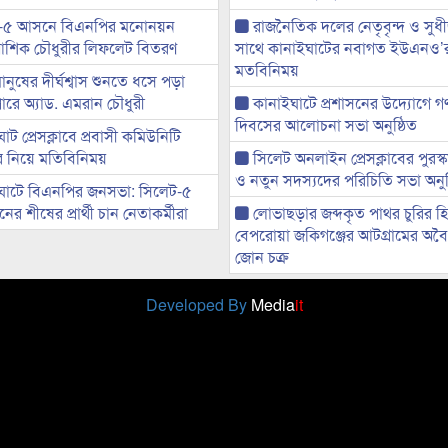
-৫ আসনে বিএনপির মনোনয়ন
রাজনৈতিক দলের নেতৃবৃন্দ ও সু
ী আশিক চৌধুরীর লিফলেট বিতরণ
সাথে কানাইঘাটের নবাগত ইউএনও’
মতবিনিময়
মানুষের দীর্ঘশ্বাস শুনতে ধসে পড়া
ারে অ্যাড. এমরান চৌধুরী
কানাইঘাটে প্রশাসনের উদ্যোগে গণঅ
দিবসের আলোচনা সভা অনুষ্ঠিত
ট প্রেসক্লাবে প্রবাসী কমিউনিটি
ের নিয়ে মতিবিনিময়
সিলেট অনলাইন প্রেসক্লাবের পুরস্
ও নতুন সদস্যদের পরিচিতি সভা অনুষ
ঘাটে বিএনপির জনসভা: সিলেট-৫
র শীষের প্রার্থী চান নেতাকর্মীরা
লোভাছড়ার জব্দকৃত পাথর চুরির হ
বেপরোয়া জকিগঞ্জের আটগ্রামের অবৈধ
জোন চক্র
Developed By
Media
it