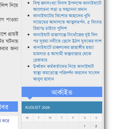
বিশ্ব জনসংখ্যা দিবস উপলক্ষে কানাইঘাটে
লিশ নিয়ে
আলোচনা সভা ও সম্মাননা প্রদান
কানাইঘাটের কিশোর আহাদের খুনি
োগ পাওয়া
সায়েমের আদালতে আত্মসমর্পন, ৫ দিনের
রিমান্ড চাইবে পুলিশ
শে প্রায়ই
কানাইঘাট রাজাগঞ্জে নিখোঁজের দুই দিন
ুটের ঘটনায়
পর সুরমা নদীতে ভেসে উঠল যুবকের লাশ
কানাইঘাটে চাঞ্চল্যকর জাহাঙ্গীর হত্যা
করার জন্য
মামলার ৩ আসামী কক্সবাজার থেকে
গ্রেফতার
উর্ধ্বতন কর্মকর্তাদের নিয়ে কানাইঘাট
স্বাস্থ্য কমপ্লেক্সে পরিদর্শন করলেন সাংসদ
আবুল হাসান
আর্কাইভ
খবর
AUGUST 2026
M
T
W
T
F
S
S
ি করে
1
2