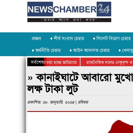
প্রচ্ছদ
♦ শীর্ষ সংবাদ চেম্বার
♦ সিলেট বিভাগ চেম্বার
♦ অর্থনীতি চেম্বার
♦ আইন আদালত চেম্বার
♦ খেলাধু
সর্বশেষ
পাথর চুরি করে নিয়ে যাওয়া হচ্ছে আটগ্রামে
রাজনৈতিক দলের নেতৃবৃন্দ ও 
বার্ষিক ক্রীড়া প্রতিযোগিতার পুরস্কার বিতরণ সম্পন্ন
সিলেটে বাংলাদেশ গ্রুপ থিয়েট
» কানাইঘাটে আবারো মুখোশধা
লক্ষ টাকা লুট
প্রকাশিত: ২৮. জানুয়ারি. ২০২৪ | রবিবার