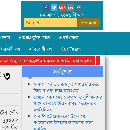
৮ই আগস্ট, ২০২৬ খ্রিস্টাব্দ
চেম্বার
♦ তথ্যপ্রযুক্তি চেম্বার
♦ ধর্ম চেম্বার
 সরকারী দল
♦ বিরোধী দল
Our Team
ের উদ্যোগে গণঅভ্যুত্থান দিবসের আলোচনা সভা অনুষ্ঠিত
সিলেট অনলাইন প্রেসক
সর্বশেষ
ে ৩
আবারো লোভার জব্দকৃত পাথর চুরি করে
নিয়ে যাওয়া হচ্ছে আটগ্রামে
রাজনৈতিক দলের নেতৃবৃন্দ ও সুধীজনদের
সাথে কানাইঘাটের নবাগত ইউএনও’র
মতবিনিময়
াটের পৌর
কানাইঘাটে প্রশাসনের উদ্যোগে
বৃত্তদের
গণঅভ্যুত্থান দিবসের আলোচনা সভা
যবসায়ীরা
অনুষ্ঠিত