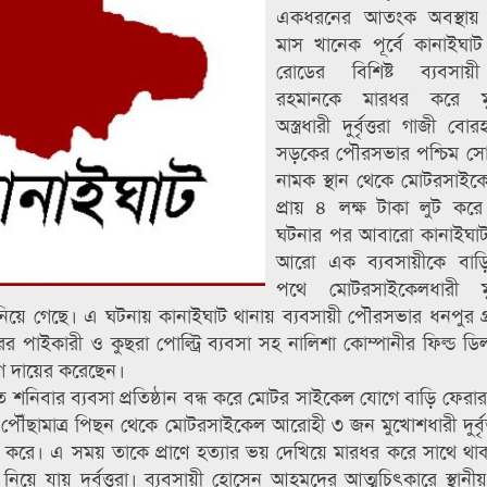
একধরনের আতংক অবস্থায় 
মাস খানেক পূর্বে কানাইঘা
রোডের বিশিষ্ট ব্যবসায়
রহমানকে মারধর করে মু
অস্ত্রধারী দুর্বৃত্তরা গাজী বো
সড়কের পৌরসভার পশ্চিম সো
নামক স্থান থেকে মোটরসাইক
প্রায় ৪ লক্ষ টাকা লুট কর
ঘটনার পর আবারো কানাইঘাট
আরো এক ব্যবসায়ীকে বাড়
পথে মোটরসাইকেলধারী মু
রে নিয়ে গেছে। এ ঘটনায় কানাইঘাট থানায় ব্যবসায়ী পৌরসভার ধনপুর গ্
ের পাইকারী ও কুছরা পোল্ট্রি ব্যবসা সহ নালিশা কোম্পানীর ফিল্ড ড
যোগ দায়ের করেছেন।
নিবার ব্যবসা প্রতিষ্ঠান বন্ধ করে মোটর সাইকেল যোগে বাড়ি ফেরা
পৌঁছামাত্র পিছন থেকে মোটরসাইকেল আরোহী ৩ জন মুখোশধারী দুর্বৃত
 করে। এ সময় তাকে প্রাণে হত্যার ভয় দেখিয়ে মারধর করে সাথে থাক
িয়ে যায় দুর্বৃত্তরা। ব্যবসায়ী হোসেন আহমদের আত্মচিৎকারে স্থা