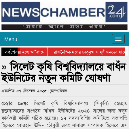
Menu
সর্বশেষ
য়ে যাওয়া হচ্ছে আটগ্রামে
রাজনৈতিক দলের নেতৃবৃন্দ ও সুধীজনদের সাথে ক
িযোগিতার পুরস্কার বিতরণ সম্পন্ন
সিলেটে বাংলাদেশ গ্রুপ থিয়েটার ফেডারেশানের বি
» সিলেট কৃষি বিশ্ববিদ্যালয়ে বাধঁন
ইউনিটের নতুন কমিটি ঘোষণা
প্রকাশিত: ০৭. ডিসেম্বর. ২০২৩ | বৃহস্পতিবার
সিলেট কৃষি বিশ্ববিদ্যালয়ে (সিকৃবি) স্বেচ্ছায়
চেম্বার ডেস্ক:
রক্তদাতাদের সংগঠন ‘বাঁধন’ ইউনিটের ২০২৪ সালের জন্য নতুন
কার্যকরী কমিটি গঠিত হয়েছে। ১৭ সদস্যবিশিষ্ট কমিটিতে সভাপতি
হিসেবে বোরহান উদ্দিন চৌধুরী এবং সাধারণ সম্পাদক হিসেবে এস