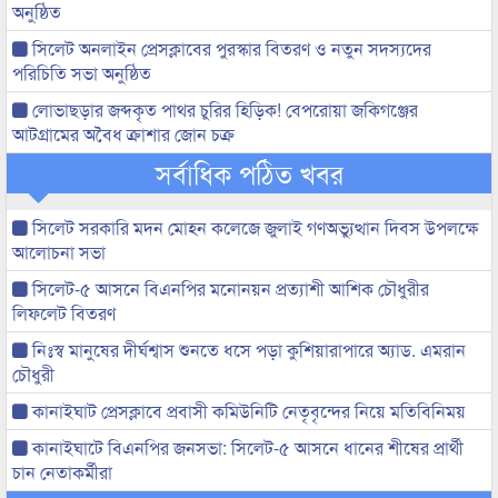
অনুষ্ঠিত
সিলেট অনলাইন প্রেসক্লাবের পুরস্কার বিতরণ ও নতুন সদস্যদের
পরিচিতি সভা অনুষ্ঠিত
লোভাছড়ার জব্দকৃত পাথর চুরির হিড়িক! বেপরোয়া জকিগঞ্জের
আটগ্রামের অবৈধ ক্রাশার জোন চক্র
সর্বাধিক পঠিত খবর
সিলেট সরকারি মদন মোহন কলেজে জুলাই গণঅভ্যুত্থান দিবস উপলক্ষে
আলোচনা সভা
সিলেট-৫ আসনে বিএনপির মনোনয়ন প্রত্যাশী আশিক চৌধুরীর
লিফলেট বিতরণ
নিঃস্ব মানুষের দীর্ঘশ্বাস শুনতে ধসে পড়া কুশিয়ারাপারে অ্যাড. এমরান
চৌধুরী
কানাইঘাট প্রেসক্লাবে প্রবাসী কমিউনিটি নেতৃবৃন্দের নিয়ে মতিবিনিময়
কানাইঘাটে বিএনপির জনসভা: সিলেট-৫ আসনে ধানের শীষের প্রার্থী
চান নেতাকর্মীরা