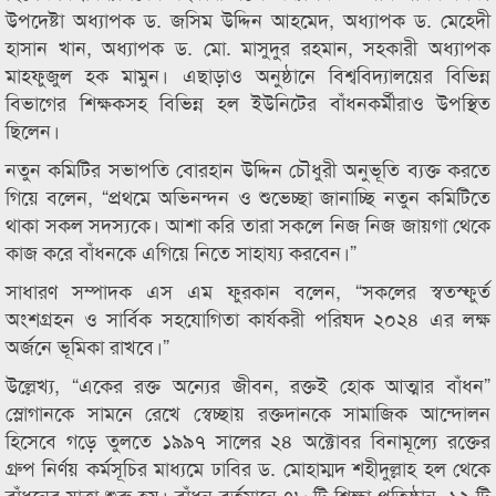
উপদেষ্টা অধ্যাপক ড. জসিম উদ্দিন আহমেদ, অধ্যাপক ড. মেহেদী
হাসান খান, অধ্যাপক ড. মো. মাসুদুর রহমান, সহকারী অধ্যাপক
মাহফুজুল হক মামুন। এছাড়াও অনুষ্ঠানে বিশ্ববিদ্যালয়ের বিভিন্ন
বিভাগের শিক্ষকসহ বিভিন্ন হল ইউনিটের বাঁধনকর্মীরাও উপস্থিত
ছিলেন।
নতুন কমিটির সভাপতি বোরহান উদ্দিন চৌধুরী অনুভূতি ব্যক্ত করতে
গিয়ে বলেন, “প্রথমে অভিনন্দন ও শুভেচ্ছা জানাচ্ছি নতুন কমিটিতে
থাকা সকল সদস্যকে। আশা করি তারা সকলে নিজ নিজ জায়গা থেকে
কাজ করে বাঁধনকে এগিয়ে নিতে সাহায্য করবেন।”
সাধারণ সম্পাদক এস এম ফুরকান বলেন, “সকলের স্বতস্ফুর্ত
অংশগ্রহন ও সার্বিক সহযোগিতা কার্যকরী পরিষদ ২০২৪ এর লক্ষ
অর্জনে ভূমিকা রাখবে।”
উল্লেখ্য, “একের রক্ত অন্যের জীবন, রক্তই হোক আত্মার বাঁধন”
স্লোগানকে সামনে রেখে স্বেচ্ছায় রক্তদানকে সামাজিক আন্দোলন
হিসেবে গড়ে তুলতে ১৯৯৭ সালের ২৪ অক্টোবর বিনামূল্যে রক্তের
গ্রুপ নির্ণয় কর্মসূচির মাধ্যমে ঢাবির ড. মোহাম্মদ শহীদুল্লাহ হল থেকে
বাঁধনের যাত্রা শুরু হয়। বাঁধন বর্তমানে ৭৮ টি শিক্ষা প্রতিষ্ঠান, ১২ টি