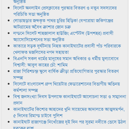
অনুষ্ঠিত
সিলেট অনলাইন প্রেসক্লাবের পুরস্কার বিতরণ ও নতুন সদস্যদের
পরিচিতি সভা অনুষ্ঠিত
লোভাছড়ার জব্দকৃত পাথর চুরির হিড়িক! বেপরোয়া জকিগঞ্জের
আটগ্রামের অবৈধ ক্রাশার জোন চক্র
লন্ডনে সিলেট শাহজালাল হাউজিং এস্টেটস (উপশহর) প্রবাসী
অ্যাসোসিয়েশনের সভা অনুষ্ঠিত
কাতারে সড়ক দুর্ঘটনায় নিহত কানাইঘাটের প্রবাসী পাঁচ পরিবারকে
খেলাফত মজলিসের নগদ সহায়তা
বিএনপি সকল ধর্মের মানুষের সমান অধিকার ও ধর্মীয় মুল্যবোধে
বিশ্বাসী: আবুল কাহের চৌ: শামিম
রাজা গিরিশচন্দ্র স্কুলে বার্ষিক ক্রীড়া প্রতিযোগিতার পুরস্কার বিতরণ
সম্পন্ন
সিলেটে বাংলাদেশ গ্রুপ থিয়েটার ফেডারেশানের বিভাগীয় অভিনয়
কর্মশালা সম্পন্ন
বিশ্ব জনসংখ্যা দিবস উপলক্ষে কানাইঘাটে আলোচনা সভা ও সম্মাননা
প্রদান
কানাইঘাটের কিশোর আহাদের খুনি সায়েমের আদালতে আত্মসমর্পন,
৫ দিনের রিমান্ড চাইবে পুলিশ
কানাইঘাট রাজাগঞ্জে নিখোঁজের দুই দিন পর সুরমা নদীতে ভেসে উঠল
যুবকের লাশ